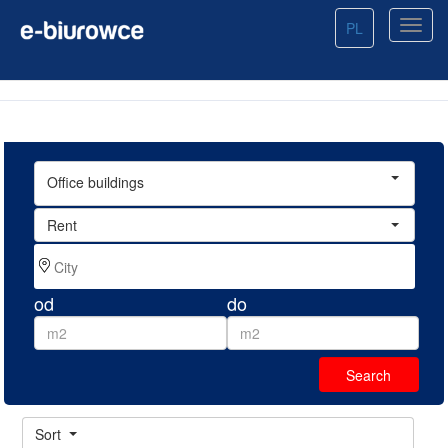
PL
Office buildings
Rent
od
do
Sort