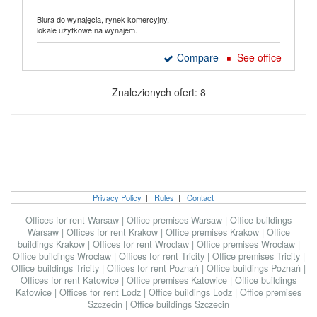
Biura do wynajęcia, rynek komercyjny,
lokale użytkowe na wynajem.
Compare
See office
Znalezionych ofert: 8
Privacy Policy
|
Rules
|
Contact
|
Offices for rent Warsaw
|
Office premises Warsaw
|
Office buildings
Warsaw
|
Offices for rent Krakow
|
Office premises Krakow
|
Office
buildings Krakow
|
Offices for rent Wroclaw
|
Office premises Wroclaw
|
Office buildings Wroclaw
|
Offices for rent Tricity
|
Office premises Tricity
|
Office buildings Tricity
|
Offices for rent Poznań
|
Office buildings Poznań
|
Offices for rent Katowice
|
Office premises Katowice
|
Office buildings
Katowice
|
Offices for rent Lodz
|
Office buildings Lodz
|
Office premises
Szczecin
|
Office buildings Szczecin