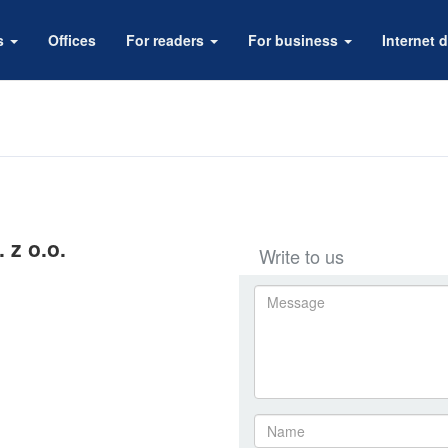
rs
Offices
For readers
For business
Internet d
 z o.o.
Write to us