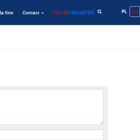
PL
EN
/
la firm
Contact
LOG IN
REGISTER