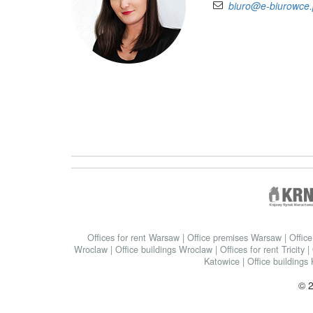
biuro@e-biurowce.
Offices for rent Warsaw
|
Office premises Warsaw
|
Offic
Wroclaw
|
Office buildings Wroclaw
|
Offices for rent Tricity
|
Katowice
|
Office buildings
© 2