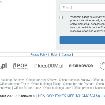
pl
Wyrażam zgodę na otrzymywani
przeze mnie adres e-mail, a 
celów marketingu bezpośre
w/w zgód jest dobrowolne. Zo
mogą być odwołane w każdym
Privacy Policy
|
Rules
|
Contact
|
e buildings Warsaw
|
Offices for rent Krakow
|
Office premises Krakow
|
Office bu
Office premises Tricity
|
Office buildings Tricity
|
Offices for rent Poznań
|
Office
 Katowice
|
Offices for rent Lodz
|
Office buildings Lodz
|
Office premises Szczec
009-2026 e-biurowce.pl |
KRAJOWY RYNEK NIERUCHOMOŚCI Sp. z o