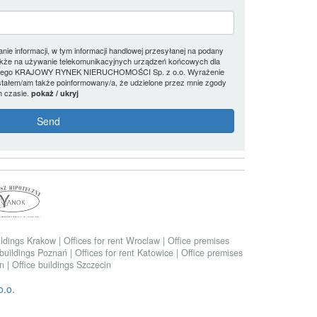
e informacji, w tym informacji handlowej przesyłanej na podany
także na używanie telekomunikacyjnych urządzeń końcowych dla
dniego KRAJOWY RYNEK NIERUCHOMOŚCI Sp. z o.o. Wyrażenie
stałem/am także poinformowany/a, że udzielone przez mnie zgody
 czasie.
pokaż / ukryj
ildings Krakow
|
Offices for rent Wroclaw
|
Office premises
 buildings Poznań
|
Offices for rent Katowice
|
Office premises
in
|
Office buildings Szczecin
.o.