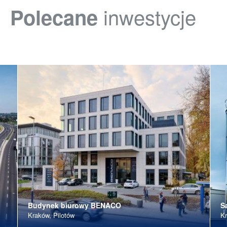
inwestycje
Polecane
Budynek biurowy BENACO
S
Kraków, Pilotów
Kr