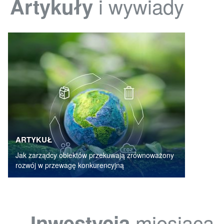
i wywiady
Artykuły
ARTYKUŁ
Jak zarządcy obiektów przekuwają zrównoważony
rozwój w przewagę konkurencyjną
miesiąca
Inwestycja