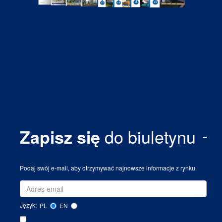
kluczowych kryteriów z perspektywy rynku B2B we
Wrocławiu
do biuletynu
Zapisz się
ARTYKUŁ
Z PUNKTU WIDZENIA
Home office a mobilność - czy auto w leasingu to
zbędny wydatek?
Podaj swój e-mail, aby otrzymywać najnowsze informacje z rynku.
Język:
PL
EN