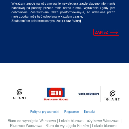
Wyrażam zgodę na otrzymywanie newslettera zawierającego informację
handlową na podany przeze mnie adres e-mail. Wyrażenie zgody jest
dobrowolne. Zostałem/am także poinformowany/a, że udzielona przez
mnie zgoda może być odwołana w każdym czasie.
Zostałem/am poinformowany/a, że:
pokaż / ukryj
Polityka prywatności
|
Regulamin
|
Kontakt
|
Biura do wynajęcia Warszawa
|
Lokale biurowo - użytkowe Warszawa
|
Biurowce Warszawa
|
Biura do wynajęcia Kraków
|
Lokale biurowo -