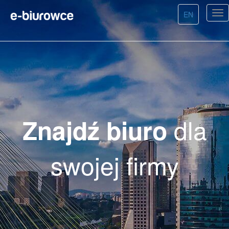
EN
dla
Znajdź biuro
swojej firmy