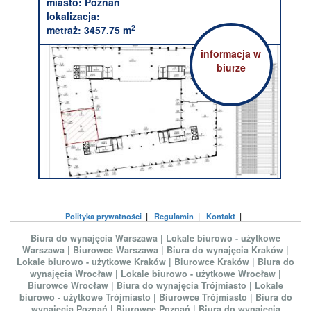
miasto:
Poznań
lokalizacja:
2
metraż:
3457.75 m
informacja w
biurze
Polityka prywatności
|
Regulamin
|
Kontakt
|
Biura do wynajęcia Warszawa
|
Lokale biurowo - użytkowe
Warszawa
|
Biurowce Warszawa
|
Biura do wynajęcia Kraków
|
Lokale biurowo - użytkowe Kraków
|
Biurowce Kraków
|
Biura do
wynajęcia Wrocław
|
Lokale biurowo - użytkowe Wrocław
|
Biurowce Wrocław
|
Biura do wynajęcia Trójmiasto
|
Lokale
biurowo - użytkowe Trójmiasto
|
Biurowce Trójmiasto
|
Biura do
wynajęcia Poznań
|
Biurowce Poznań
|
Biura do wynajęcia