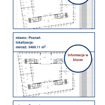
miasto:
Poznań
lokalizacja:
2
metraż:
3469.11 m
informacja w
biurze