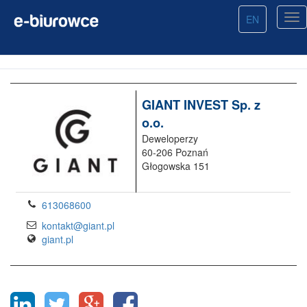
EN
GIANT INVEST Sp. z
o.o.
Deweloperzy
60-206 Poznań
Głogowska 151
613068600
kontakt@giant.pl
giant.pl