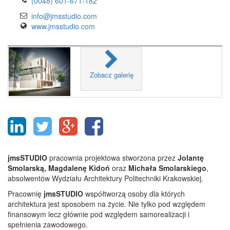
(0048) 601-671-182
info@jmsstudio.com
www.jmsstudio.com
Zobacz galerię
jmsSTUDIO
pracownia projektowa stworzona przez
Jolantę
Smolarską, Magdalenę Kidoń
oraz
Michała Smolarskiego
,
absolwentów Wydziału Architektury Politechniki Krakowskiej.
Pracownię
jmsSTUDIO
współtworzą osoby dla których
architektura jest sposobem na życie. Nie tylko pod względem
finansowym lecz głównie pod względem samorealizacji i
spełnienia zawodowego.