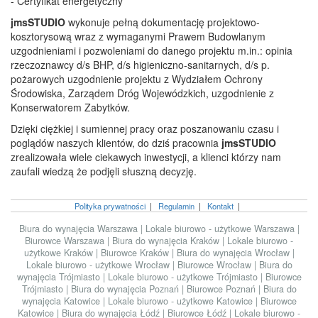
- Certyfikat energetyczny
jmsSTUDIO
wykonuje pełną dokumentację projektowo-
kosztorysową wraz z wymaganymi Prawem Budowlanym
uzgodnieniami i pozwoleniami do danego projektu m.in.: opinia
rzeczoznawcy d/s BHP, d/s higieniczno-sanitarnych, d/s p.
pożarowych uzgodnienie projektu z Wydziałem Ochrony
Środowiska, Zarządem Dróg Wojewódzkich, uzgodnienie z
Konserwatorem Zabytków.
Dzięki ciężkiej i sumiennej pracy oraz poszanowaniu czasu i
poglądów naszych klientów, do dziś pracownia
jmsSTUDIO
zrealizowała wiele ciekawych inwestycji, a klienci którzy nam
zaufali wiedzą że podjęli słuszną decyzję.
Polityka prywatności
|
Regulamin
|
Kontakt
|
Biura do wynajęcia Warszawa
|
Lokale biurowo - użytkowe Warszawa
|
Biurowce Warszawa
|
Biura do wynajęcia Kraków
|
Lokale biurowo -
użytkowe Kraków
|
Biurowce Kraków
|
Biura do wynajęcia Wrocław
|
Lokale biurowo - użytkowe Wrocław
|
Biurowce Wrocław
|
Biura do
wynajęcia Trójmiasto
|
Lokale biurowo - użytkowe Trójmiasto
|
Biurowce
Trójmiasto
|
Biura do wynajęcia Poznań
|
Biurowce Poznań
|
Biura do
wynajęcia Katowice
|
Lokale biurowo - użytkowe Katowice
|
Biurowce
Katowice
|
Biura do wynajęcia Łódź
|
Biurowce Łódź
|
Lokale biurowo -