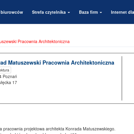
a biurowców
Strefa czytelnika
Baza firm
Internet dla
szewski Pracownia Architektoniczna
ad Matuszewski Pracownia Architektoniczna
ektura
4 Poznań
słęcka 17
a pracownia projektowa architekta Konrada Matuszewskiego.