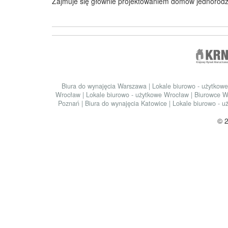
Zajmuje się głównie projektowaniem domów jednorodz
Biura do wynajęcia Warszawa
|
Lokale biurowo - użytko
Wrocław
|
Lokale biurowo - użytkowe Wrocław
|
Biurowce 
Poznań
|
Biura do wynajęcia Katowice
|
Lokale biurowo - 
© 2