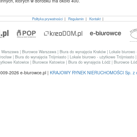
innych, których w dorobku ma około 400.
Polityka prywatności
|
Regulamin
|
Kontakt
|
we Warszawa
|
Biurowce Warszawa
|
Biura do wynajęcia Kraków
|
Lokale biurowo
Wrocław
|
Biura do wynajęcia Trójmiasto
|
Lokale biurowo - użytkowe Trójmiasto
użytkowe Katowice
|
Biurowce Katowice
|
Biura do wynajęcia Łódź
|
Biurowce Łó
009-2026 e-biurowce.pl |
KRAJOWY RYNEK NIERUCHOMOŚCI Sp. z o