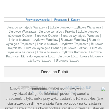
Polityka prywatności
|
Regulamin
|
Kontakt
|
Biura do wynajęcia Warszawa
|
Lokale biurowo - użytkowe Warszawa
|
Biurowce Warszawa
|
Biura do wynajęcia Kraków
|
Lokale biurowo -
użytkowe Kraków
|
Biurowce Kraków
|
Biura do wynajęcia Wrocław
|
Lokale biurowo - użytkowe Wrocław
|
Biurowce Wrocław
|
Biura do
wynajęcia Trójmiasto
|
Lokale biurowo - użytkowe Trójmiasto
|
Biurowce
Trójmiasto
|
Biura do wynajęcia Poznań
|
Biurowce Poznań
|
Biura do
wynajęcia Katowice
|
Lokale biurowo - użytkowe Katowice
|
Biurowce
Katowice
|
Biura do wynajęcia Łódź
|
Biurowce Łódź
|
Lokale biurowo -
użytkowe Szczecin
|
Biurowce Szczecin
Dodaj na Pulpit
© 2009-2026 e-biurowce.pl |
KRAJOWY RYNEK
Nasza strona internetowa może przechowywać oraz
NIERUCHOMOŚCI Sp. z o.o.
uzyskiwać dostęp do informacji przechowywanej w
urządzeniu użytkownika przy wykorzystaniu plików cookies (tzw.
ciasteczek). Jeśli nie wyrażają Państwo zgody na korzystanie
przez naszą stronę z plików cookies, prosimy o zmianę ustawień