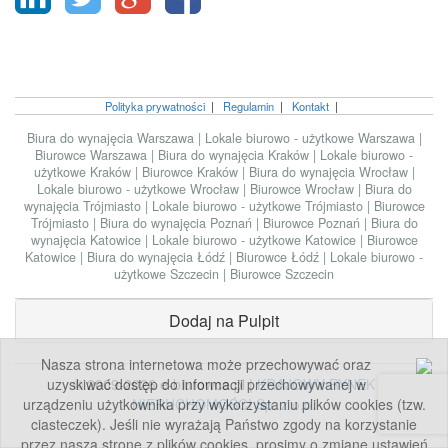
Polityka prywatności
|
Regulamin
|
Kontakt
|
Biura do wynajęcia Warszawa
|
Lokale biurowo - użytkowe Warszawa
|
Biurowce Warszawa
|
Biura do wynajęcia Kraków
|
Lokale biurowo -
użytkowe Kraków
|
Biurowce Kraków
|
Biura do wynajęcia Wrocław
|
Lokale biurowo - użytkowe Wrocław
|
Biurowce Wrocław
|
Biura do
wynajęcia Trójmiasto
|
Lokale biurowo - użytkowe Trójmiasto
|
Biurowce
Trójmiasto
|
Biura do wynajęcia Poznań
|
Biurowce Poznań
|
Biura do
wynajęcia Katowice
|
Lokale biurowo - użytkowe Katowice
|
Biurowce
Katowice
|
Biura do wynajęcia Łódź
|
Biurowce Łódź
|
Lokale biurowo -
użytkowe Szczecin
|
Biurowce Szczecin
Dodaj na Pulpit
Nasza strona internetowa może przechowywać oraz
uzyskiwać dostęp do informacji przechowywanej w
© 2009-2026 e-biurowce.pl |
KRAJOWY RYNEK
urządzeniu użytkownika przy wykorzystaniu plików cookies (tzw.
NIERUCHOMOŚCI Sp. z o.o.
ciasteczek). Jeśli nie wyrażają Państwo zgody na korzystanie
przez naszą stronę z plików cookies, prosimy o zmianę ustawień