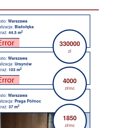
sto:
Warszawa
alizacja:
Białołęka
2
raż:
44.5 m
330000
zł
sto:
Warszawa
alizacja:
Ursynów
2
raż:
103 m
4000
zł/mc
sto:
Warszawa
alizacja:
Praga Północ
2
raż:
37 m
1850
zł/mc