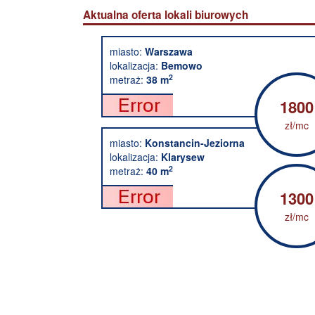
Aktualna oferta lokali biurowych
miasto:
Warszawa
lokalizacja:
Bemowo
2
metraż:
38 m
1800
zł/mc
miasto:
Konstancin-Jeziorna
lokalizacja:
Klarysew
2
metraż:
40 m
1300
zł/mc