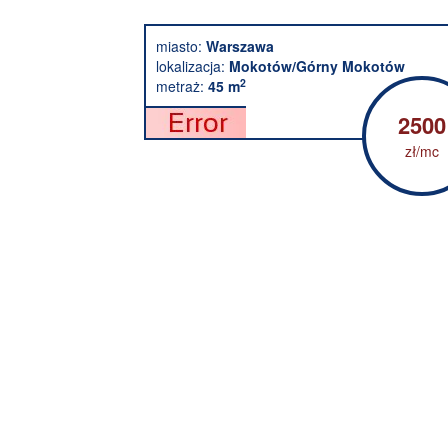
miasto:
Warszawa
lokalizacja:
Mokotów/Górny Mokotów
2
metraż:
45 m
2500
zł/mc