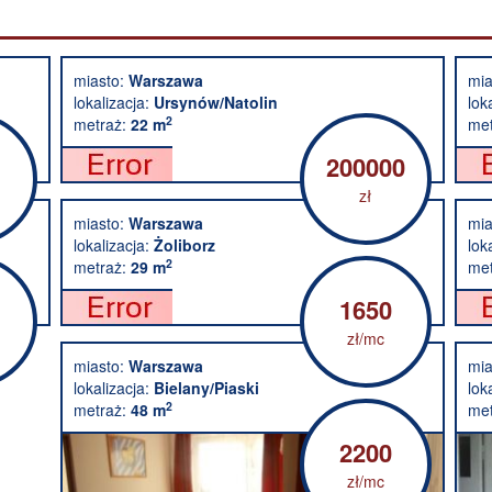
miasto:
Warszawa
mia
lokalizacja:
Ursynów/Natolin
lok
2
metraż:
22 m
met
200000
zł
miasto:
Warszawa
mia
lokalizacja:
Żoliborz
lok
2
metraż:
29 m
met
1650
zł/mc
miasto:
Warszawa
mia
lokalizacja:
Bielany/Piaski
lok
2
metraż:
48 m
met
2200
zł/mc