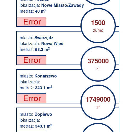
lokalizacja:
Nowe Miasto/Zawady
2
metraż:
40 m
1500
zł/mc
miasto:
Swarzędz
lokalizacja:
Nowa Wieś
2
metraż:
63.3 m
375000
zł
miasto:
Konarzewo
lokalizacja:
2
metraż:
343.1 m
1749000
zł
miasto:
Dopiewo
lokalizacja:
2
metraż:
343.1 m