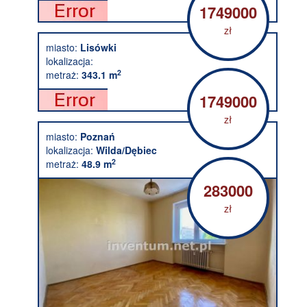
1749000
zł
miasto:
Lisówki
lokalizacja:
2
metraż:
343.1 m
1749000
zł
miasto:
Poznań
lokalizacja:
Wilda/Dębiec
2
metraż:
48.9 m
283000
zł