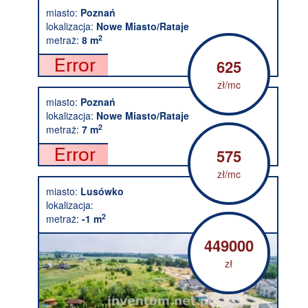
miasto:
Poznań
lokalizacja:
Nowe Miasto/Rataje
2
metraż:
8 m
625
zł/mc
miasto:
Poznań
lokalizacja:
Nowe Miasto/Rataje
2
metraż:
7 m
575
zł/mc
miasto:
Lusówko
lokalizacja:
2
metraż:
-1 m
449000
zł