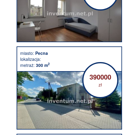
miasto:
Pecna
lokalizacja:
2
metraż:
300 m
390000
zł