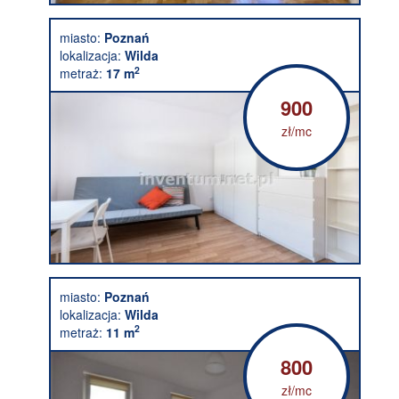
miasto:
Poznań
lokalizacja:
Wilda
2
metraż:
17 m
900
zł/mc
miasto:
Poznań
lokalizacja:
Wilda
2
metraż:
11 m
800
zł/mc