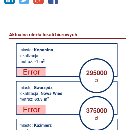
Aktualna oferta lokali biurowych
miasto:
Kopanina
lokalizacja:
2
metraż:
-1 m
295000
zł
miasto:
Swarzędz
lokalizacja:
Nowa Wieś
2
metraż:
63.3 m
375000
zł
miasto:
Kaźmierz