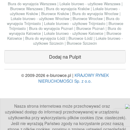
Biura do wynajęcia Warszawa
|
Lokale biurowo - użytkowe Warszawa
|
Biurowce Warszawa
|
Biura do wynajęcia Kraków
|
Lokale biurowo -
użytkowe Kraków
|
Biurowce Kraków
|
Biura do wynajęcia Wrocław
|
Lokale biurowo - użytkowe Wrocław
|
Biurowce Wrocław
|
Biura do
wynajęcia Trójmiasto
|
Lokale biurowo - użytkowe Trójmiasto
|
Biurowce
Trójmiasto
|
Biura do wynajęcia Poznań
|
Biurowce Poznań
|
Biura do
wynajęcia Katowice
|
Lokale biurowo - użytkowe Katowice
|
Biurowce
Katowice
|
Biura do wynajęcia Łódź
|
Biurowce Łódź
|
Lokale biurowo -
użytkowe Szczecin
|
Biurowce Szczecin
Dodaj na Pulpit
© 2009-2026 e-biurowce.pl |
KRAJOWY RYNEK
NIERUCHOMOŚCI Sp. z o.o.
Nasza strona internetowa może przechowywać oraz
uzyskiwać dostęp do informacji przechowywanej w urządzeniu
użytkownika przy wykorzystaniu plików cookies (tzw. ciasteczek).
Jeśli nie wyrażają Państwo zgody na korzystanie przez naszą
stronę z plików cookies, prosimy o zmianę ustawień przeglądarki.