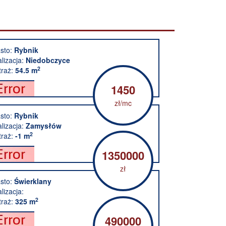
sto:
Rybnik
alizacja:
Niedobczyce
2
raż:
54.5 m
1450
zł/mc
sto:
Rybnik
alizacja:
Zamysłów
2
raż:
-1 m
1350000
zł
sto:
Świerklany
alizacja:
2
raż:
325 m
490000