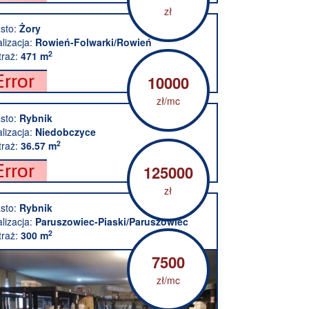
zł
sto:
Żory
alizacja:
Rowień-Folwarki/Rowień
2
raż:
471 m
10000
zł/mc
sto:
Rybnik
alizacja:
Niedobczyce
2
raż:
36.57 m
125000
zł
sto:
Rybnik
alizacja:
Paruszowiec-Piaski/Paruszowiec
2
raż:
300 m
7500
zł/mc