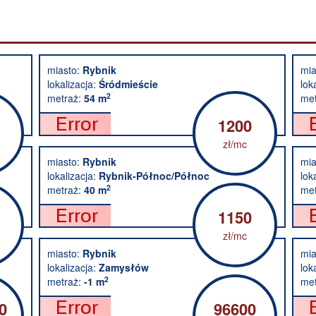
miasto:
Rybnik
mia
lokalizacja:
Śródmieście
lok
2
metraż:
54 m
met
1200
zł/mc
miasto:
Rybnik
mia
lokalizacja:
Rybnik-Północ/Północ
lok
2
metraż:
40 m
met
1150
zł/mc
miasto:
Rybnik
mia
lokalizacja:
Zamysłów
lok
2
metraż:
-1 m
met
0
96600