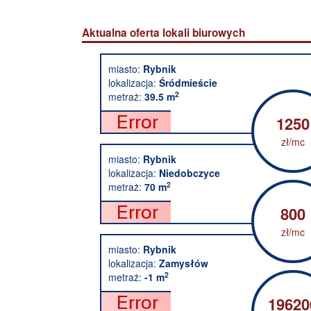
Aktualna oferta lokali biurowych
miasto:
Rybnik
lokalizacja:
Śródmieście
2
metraż:
39.5 m
1250
zł/mc
miasto:
Rybnik
lokalizacja:
Niedobczyce
2
metraż:
70 m
800
zł/mc
miasto:
Rybnik
lokalizacja:
Zamysłów
2
metraż:
-1 m
19620