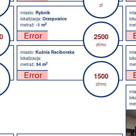
zł
miasto:
Rybnik
mia
lokalizacja:
Orzepowice
lok
2
metraż:
-1 m
met
0
2500
zł/mc
miasto:
Kuźnia Raciborska
mia
lokalizacja:
lok
2
metraż:
54 m
met
1500
zł/mc
mia
lok
met