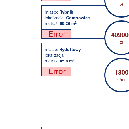
zł
miasto:
Rybnik
lokalizacja:
Gotartowice
2
metraż:
69.36 m
40900
zł
miasto:
Rydułtowy
lokalizacja:
2
metraż:
45.8 m
1300
zł/mc