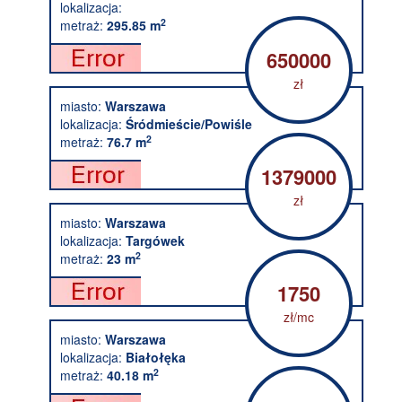
lokalizacja:
2
metraż:
295.85 m
650000
zł
miasto:
Warszawa
lokalizacja:
Śródmieście/Powiśle
2
metraż:
76.7 m
1379000
zł
miasto:
Warszawa
lokalizacja:
Targówek
2
metraż:
23 m
1750
zł/mc
miasto:
Warszawa
lokalizacja:
Białołęka
2
metraż:
40.18 m