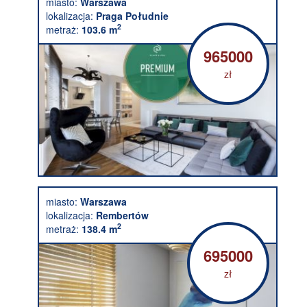
miasto:
Warszawa
lokalizacja:
Praga Południe
2
metraż:
103.6 m
965000
zł
miasto:
Warszawa
lokalizacja:
Rembertów
2
metraż:
138.4 m
695000
zł