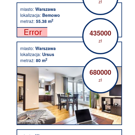
zł
miasto:
Warszawa
lokalizacja:
Bemowo
2
metraż:
55.38 m
435000
zł
miasto:
Warszawa
lokalizacja:
Ursus
2
metraż:
80 m
680000
zł