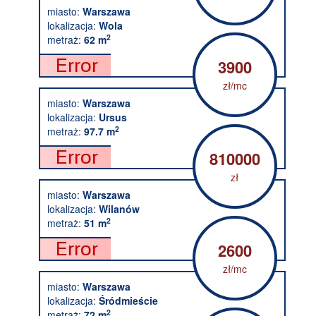
miasto:
Warszawa
lokalizacja:
Wola
2
metraż:
62 m
3900
zł/mc
miasto:
Warszawa
lokalizacja:
Ursus
2
metraż:
97.7 m
810000
zł
miasto:
Warszawa
lokalizacja:
Wilanów
2
metraż:
51 m
2600
zł/mc
miasto:
Warszawa
lokalizacja:
Śródmieście
2
metraż:
72 m