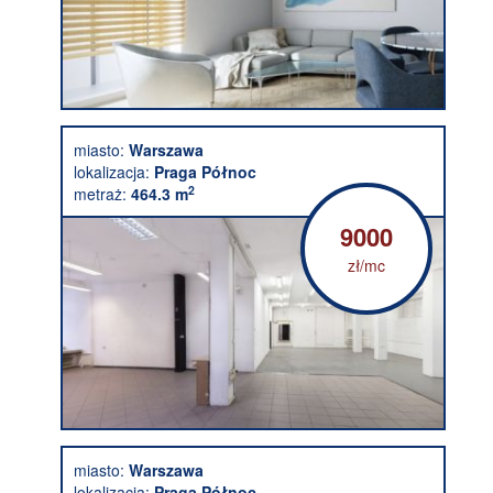
miasto:
Warszawa
lokalizacja:
Praga Północ
2
metraż:
464.3 m
9000
zł/mc
miasto:
Warszawa
lokalizacja:
Praga Północ