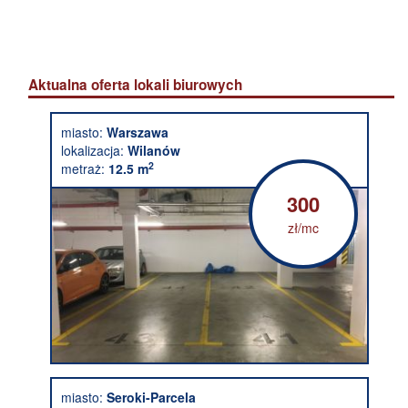
Aktualna oferta lokali biurowych
miasto:
Warszawa
lokalizacja:
Wilanów
2
metraż:
12.5 m
300
zł/mc
miasto:
Seroki-Parcela