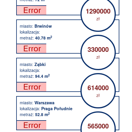
1290000
zł
miasto:
Brwinów
lokalizacja:
2
metraż:
40.78 m
330000
zł
miasto:
Ząbki
lokalizacja:
2
metraż:
94.4 m
614000
zł
miasto:
Warszawa
lokalizacja:
Praga Południe
2
metraż:
52.8 m
565000