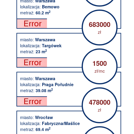
miasto:
Warszawa
lokalizacja:
Bemowo
2
metraż:
60.2 m
683000
zł
miasto:
Warszawa
lokalizacja:
Targówek
2
metraż:
23 m
1500
zł/mc
miasto:
Warszawa
lokalizacja:
Praga Południe
2
metraż:
39.08 m
478000
zł
miasto:
Wrocław
lokalizacja:
Fabryczna/Maślice
2
metraż:
69.4 m