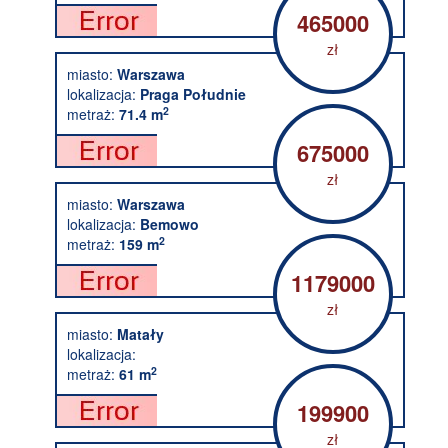
465000
zł
miasto:
Warszawa
lokalizacja:
Praga Południe
2
metraż:
71.4 m
675000
zł
miasto:
Warszawa
lokalizacja:
Bemowo
2
metraż:
159 m
1179000
zł
miasto:
Matały
lokalizacja:
2
metraż:
61 m
199900
zł