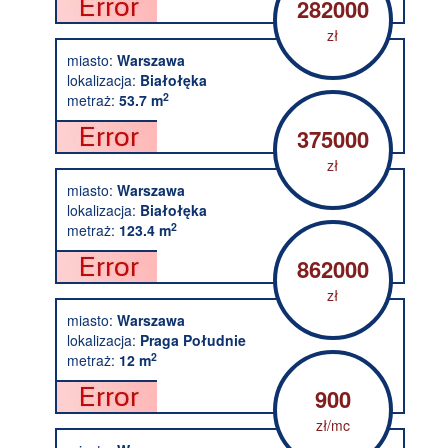
282000
zł
miasto:
Warszawa
lokalizacja:
Białołęka
2
metraż:
53.7 m
375000
zł
miasto:
Warszawa
lokalizacja:
Białołęka
2
metraż:
123.4 m
862000
zł
miasto:
Warszawa
lokalizacja:
Praga Południe
2
metraż:
12 m
900
zł/mc