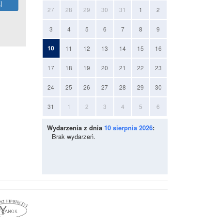
27
28
29
30
31
1
2
3
4
5
6
7
8
9
10
11
12
13
14
15
16
17
18
19
20
21
22
23
24
25
26
27
28
29
30
31
1
2
3
4
5
6
Wydarzenia z dnia
10 sierpnia 2026
:
Brak wydarzeń.