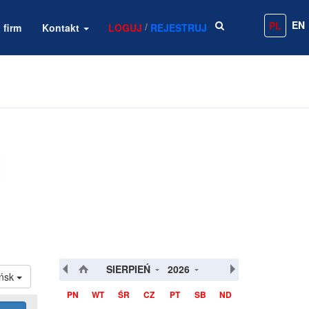
EN
PL
/
 firm
Kontakt
LOGUJ
REJESTRUJ
SIERPIEŃ
2026
ńsk
PN
WT
ŚR
CZ
PT
SB
ND