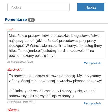
Komentarze
11
Emil :
Masaże dla pracowników to prawdziwe błogosławieństwo -
najlepszy benefit jaki może dać pracodawca przy pracy
siedzącej. W Warszawie nasza firma korzysta z usług firmy
https://masujmnie.pl/ jesteśmy bardzo zadowoleni i na
pewno możemy polecić innym.
28 marca 2023 10:23
Odpowiedz
Marcinski :
To prawda, że masaże biurowe pomagają. My korzystamy
z firmy Masajka https://masajka.wroclaw.pl/masaz-biurowy/
Już kolejny rok współpracujemy i cieszymy się, że nasi
pracownicy stali się wydajniejsi w pracy :)
22 kwietnia 2019 18:12
Odpowiedz
Wojtek :