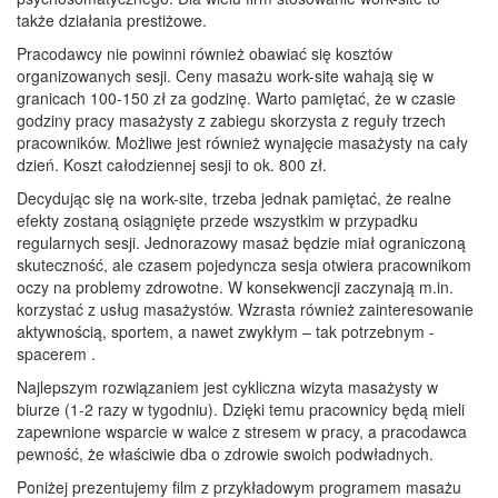
także działania prestiżowe.
Pracodawcy nie powinni również obawiać się kosztów
organizowanych sesji. Ceny masażu work-site wahają się w
granicach 100-150 zł za godzinę. Warto pamiętać, że w czasie
godziny pracy masażysty z zabiegu skorzysta z reguły trzech
pracowników. Możliwe jest również wynajęcie masażysty na cały
dzień. Koszt całodziennej sesji to ok. 800 zł.
Decydując się na work-site, trzeba jednak pamiętać, że realne
efekty zostaną osiągnięte przede wszystkim w przypadku
regularnych sesji. Jednorazowy masaż będzie miał ograniczoną
skuteczność, ale czasem pojedyncza sesja otwiera pracownikom
oczy na problemy zdrowotne. W konsekwencji zaczynają m.in.
korzystać z usług masażystów. Wzrasta również zainteresowanie
aktywnością, sportem, a nawet zwykłym – tak potrzebnym -
spacerem .
Najlepszym rozwiązaniem jest cykliczna wizyta masażysty w
biurze (1-2 razy w tygodniu). Dzięki temu pracownicy będą mieli
zapewnione wsparcie w walce z stresem w pracy, a pracodawca
pewność, że właściwie dba o zdrowie swoich podwładnych.
Poniżej prezentujemy film z przykładowym programem masażu