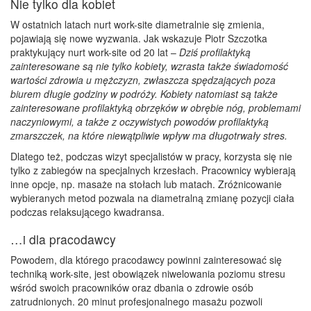
Nie tylko dla kobiet
W ostatnich latach nurt work-site diametralnie się zmienia,
pojawiają się nowe wyzwania. Jak wskazuje Piotr Szczotka
praktykujący nurt work-site od 20 lat –
Dziś profilaktyką
zainteresowane są nie tylko kobiety, wzrasta także świadomość
wartości zdrowia u mężczyzn, zwłaszcza spędzających poza
biurem długie godziny w podróży. Kobiety natomiast są także
zainteresowane profilaktyką obrzęków w obrębie nóg, problemami
naczyniowymi, a także z oczywistych powodów profilaktyką
zmarszczek, na które niewątpliwie wpływ ma długotrwały stres.
Dlatego też, podczas wizyt specjalistów w pracy, korzysta się nie
tylko z zabiegów na specjalnych krzesłach. Pracownicy wybierają
inne opcje, np. masaże na stołach lub matach. Zróżnicowanie
wybieranych metod pozwala na diametralną zmianę pozycji ciała
podczas relaksującego kwadransa.
…i dla pracodawcy
Powodem, dla którego pracodawcy powinni zainteresować się
techniką work-site, jest obowiązek niwelowania poziomu stresu
wśród swoich pracowników oraz dbania o zdrowie osób
zatrudnionych. 20 minut profesjonalnego masażu pozwoli