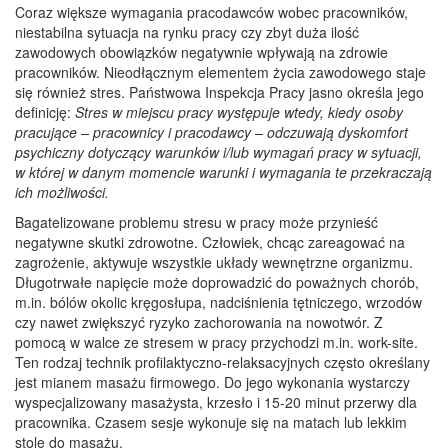
Coraz większe wymagania pracodawców wobec pracowników,
niestabilna sytuacja na rynku pracy czy zbyt duża ilość
zawodowych obowiązków negatywnie wpływają na zdrowie
pracowników. Nieodłącznym elementem życia zawodowego staje
się również stres. Państwowa Inspekcja Pracy jasno określa jego
definicję:
Stres w miejscu pracy występuje wtedy, kiedy osoby
pracujące – pracownicy i pracodawcy – odczuwają dyskomfort
psychiczny dotyczący warunków i/lub wymagań pracy w sytuacji,
w której w danym momencie warunki i wymagania te przekraczają
ich możliwości.
Bagatelizowane problemu stresu w pracy może przynieść
negatywne skutki zdrowotne. Człowiek, chcąc zareagować na
zagrożenie, aktywuje wszystkie układy wewnętrzne organizmu.
Długotrwałe napięcie może doprowadzić do poważnych chorób,
m.in. bólów okolic kręgosłupa, nadciśnienia tętniczego, wrzodów
czy nawet zwiększyć ryzyko zachorowania na nowotwór. Z
pomocą w walce ze stresem w pracy przychodzi m.in. work-site.
Ten rodzaj technik profilaktyczno-relaksacyjnych często określany
jest mianem masażu firmowego. Do jego wykonania wystarczy
wyspecjalizowany masażysta, krzesło i 15-20 minut przerwy dla
pracownika. Czasem sesje wykonuje się na matach lub lekkim
stole do masażu.