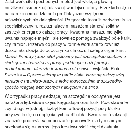
Zalet work-site i pochodnych metod jest wiele, a główną -
możliwość skutecznej relaksacji w miejscu pracy. Przekłada się to
na bardzo cenne działania profilaktyczne względem
pojawiających się dolegliwości. Połączenie technik oddychania ze
specjalistycznym, rozluźniającym masażem stanowi solidny
zastrzyk energii do dalszej pracy. Kwadrans masażu nie tylko
uwalnia napięcie mięśni, ale również pomaga zwalczyć bóle karku
czy ramion. Przerwa od pracy w formie work-site to również
doskonała okazja do odpoczynku dla oczu i całego organizmu.
Masaż firmowy (work-site) polecany jest szczególnie osobom o
siedzącym charakterze pracy, poddanym dużej presji i
nadmiernemu, nierozładowanemu stresowi –
wyjaśnia Piotr
Szczotka
– Opracowujemy te partie ciała, które są najczęściej
narażone na mikro-urazy, a które jednocześnie w szczególny
sposób reagują wzmożonym napięciem na stres.
W przypadku pracy siedzącej na szczególne obciążenie jest
narażona lędźwiowa część kręgosłupa oraz kark. Pozostawanie
zbyt długo w jednej, niezbyt komfortowej pozycji przy biurku
przyczynia się do napięcia tych partii ciała. Kwadrans relaksacji
znacznie poprawia samopoczucie pracownika, a tym samym
przekłada się na wzrost jego kreatywności i chęci działania.