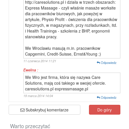
http://caresolutions.pl i działa w trzech obszarach:
Express Massage - czyli właśnie masaże worksite
dla pracowników biurowych, jak powyżej w
artykule, Physio Profit - ćwiczenia dla pracowników
fizycznych, w magazynach, przy rozładunkach, itd.
i Health Trainings - szkolenia z BHP, ergonomii
stanowiska pracy.
We Wroclawiu masują m.in. pracownikow
Capgemini, Credit-Suisse, Ernst&Young ;)
11 czerwca 2014 11:21
Odpowiedz
Ewelina :
We Wro jest firma, która się nazywa Care
Solutions, mają coś takiego w swojej ofercie.
caresolutions.pl expressmasage.pl
19 marca 2014 14:04
Odpowiedz
Subskrybuj komentarze
Do góry
Warto przeczytać