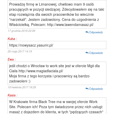
Prowadzę firmę w Limanowej, chwilowo mam 9 osób
pracujących w pozycji siedzącej. Zdecydowałem się na taki
etap rozwiąznia dla swoich pracowników bo wiecznie
"narzekali". Jestem zadowolony. Cena do uzgodnienia z
Właścicielką. Polecam: http://www.lawendamasaz.pl/
17 grudnia 2018 22:08
Odpowiedz
Kuba :
https://nowysacz.yasumi.pl/
26 maja 2017 14:19
Odpowiedz
Ewa :
jeśli chodzi o Wrocław to work site jest w ofercie Mgii dla
Ciała http://www.magiadlaciala.pl/
Moja firma z tego korzysta i pracownicy są bardzo
zadowoleni :)
19 kwietnia 2017 18:29
Odpowiedz
Kasia :
W Krakowie firma Black Tree ma w swojej ofercie Work
Site. Polecam ich! Poza tym świadczone przez nich usługi:
masaż z dojazdem do klienta, w tych "pędzących czasach"