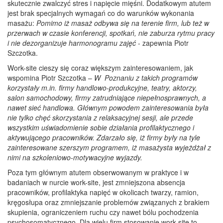
skutecznie zwalczyć stres i napięcie mięśni. Dodatkowym atutem
jest brak specjalnych wymagań co do warunków wykonania
masażu:
Pomimo iż masaż odbywa się na terenie firm, lub też w
przerwach w czasie konferencji, spotkań, nie zaburza rytmu pracy
i nie dezorganizuje harmonogramu zajęć
- zapewnia Piotr
Szczotka.
Work-site cieszy się coraz większym zainteresowaniem, jak
wspomina Piotr Szczotka –
W Poznaniu z takich programów
korzystały m.in. firmy handlowo-produkcyjne, teatry, aktorzy,
salon samochodowy, firmy zatrudniające niepełnosprawnych, a
nawet sieć handlowa. Głównym powodem zainteresowania była
nie tylko chęć skorzystania z relaksacyjnej sesji, ale przede
wszystkim uświadomienie sobie działania profilaktycznego i
aktywującego pracowników. Zdarzało się, iż firmy były na tyle
zainteresowane szerszym programem, iż masażysta wyjeżdżał z
nimi na szkoleniowo-motywacyjne wyjazdy.
Poza tym głównym atutem obserwowanym w praktyce i w
badaniach w nurcie work-site, jest zmniejszona absencja
pracowników, profilaktyka napięć w okolicach twarzy, ramion,
kręgosłupa oraz zmniejszanie problemów związanych z brakiem
skupienia, ograniczeniem ruchu czy nawet bólu pochodzenia
psychosomatycznego. Dla wielu firm stosowanie work-site to