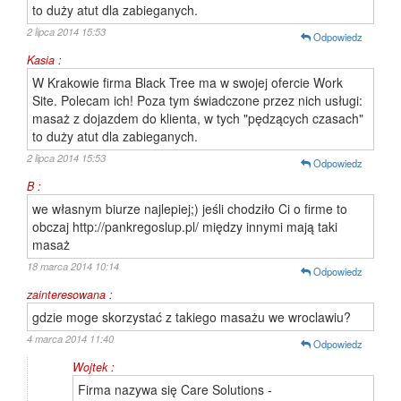
to duży atut dla zabieganych.
2 lipca 2014 15:53
Odpowiedz
Kasia :
W Krakowie firma Black Tree ma w swojej ofercie Work
Site. Polecam ich! Poza tym świadczone przez nich usługi:
masaż z dojazdem do klienta, w tych "pędzących czasach"
to duży atut dla zabieganych.
2 lipca 2014 15:53
Odpowiedz
B :
we własnym biurze najlepiej;) jeśli chodziło Ci o firme to
obczaj http://pankregoslup.pl/ między innymi mają taki
masaż
18 marca 2014 10:14
Odpowiedz
zainteresowana :
gdzie moge skorzystać z takiego masażu we wroclawiu?
4 marca 2014 11:40
Odpowiedz
Wojtek :
Firma nazywa się Care Solutions -