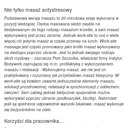
Nie tylko masaż antystresowy
Podstawowa wersja masażu to 20-minutowa sesja wykonana w
pozycji siedzącej. Osoba masowana siedzi zwykle na
dedykowanym do tego rodzaju masażom krześle, a sam masaż
wykonywany jest przez ubranie. Jednak work-site to coś o wiele
więcej niż jedynie masaż w czasie przerwy na lunch
. Work-site
massage jest często promowany jako krótki masaż wykonywany
na siedząco poprzez ubranie. Jest to jednak swojego rodzaju
skrót myślowy
– zaznacza Piotr Szczotka, właściciel firmy Instytut
Bodywork zajmującej się m.in. profilaktyką z wykorzystaniem
masażu i relaksacji -
Wykonujemy masaż, ale nie jest on
praktykowany i rozumiany jak przykładowo masaż klasyczny. W
work-site są bowiem zawarte jednocześnie elementy masażu,
edukacji prozdrowotnej, relaksacji w synchronizacji z oddechem,
ćwiczeń. Sam zabieg jednak faktycznie opcjonalnie można
wykonywać poprzez ubranie (podkoszulek, bluzkę). Natomiast
jeśli są spełnione odpowiednie warunki lokalowe, masaż wykonuje
się bezpośrednio na ciało.
Korzyści dla pracownika…