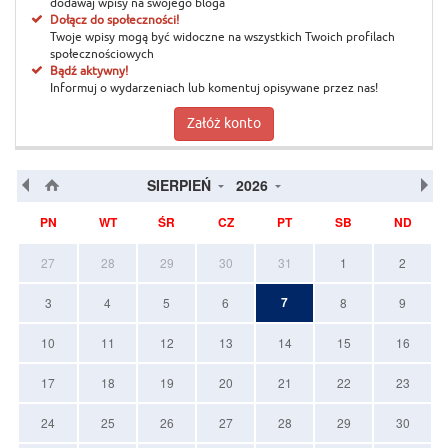
dodawaj wpisy na swojego bloga
Dołącz do społeczności!
Twoje wpisy mogą być widoczne na wszystkich Twoich profilach
społecznościowych
Bądź aktywny!
Informuj o wydarzeniach lub komentuj opisywane przez nas!
Załóż konto
SIERPIEŃ
2026
PN
WT
ŚR
CZ
PT
SB
ND
27
28
29
30
31
1
2
7
3
4
5
6
8
9
10
11
12
13
14
15
16
17
18
19
20
21
22
23
24
25
26
27
28
29
30