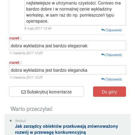
najłatwiejsze w utrzymaniu czystości. Coniveo ma
bardzo dobre i w normalnej cenie wykładziny
workstep, w sam raz do np. pomieszczeń typu
openspace.
8 maja 2017 13:46
Odpowiedz
marek :
dobra wykładzina jest bardzo elegacnak
11 kwietnia 2017 10:25
Odpowiedz
marek :
dobra wykładzina jest bardzo elegancka
11 kwietnia 2017 10:25
Odpowiedz
Subskrybuj komentarze
Do góry
Warto przeczytać
Artykuł
Jak zarządcy obiektów przekuwają zrównoważony
rozwój w przewagę konkurencyjną