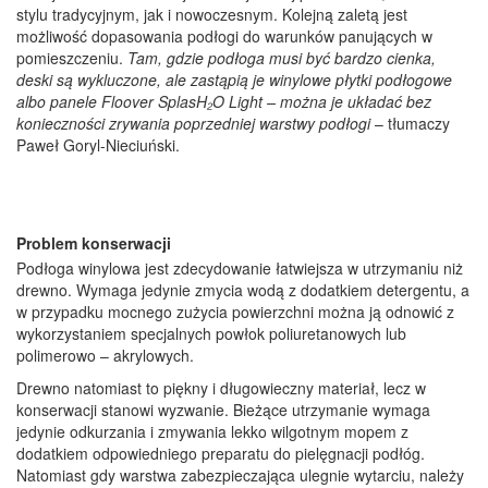
stylu tradycyjnym, jak i nowoczesnym. Kolejną zaletą jest
możliwość dopasowania podłogi do warunków panujących w
pomieszczeniu.
Tam, gdzie podłoga musi być bardzo cienka,
deski są wykluczone, ale zastąpią je winylowe płytki podłogowe
albo panele Floover SplasH₂O Light – można je układać bez
konieczności zrywania poprzedniej warstwy podłogi
– tłumaczy
Paweł Goryl-Nieciuński.
Problem konserwacji
Podłoga winylowa jest zdecydowanie łatwiejsza w utrzymaniu niż
drewno. Wymaga jedynie zmycia wodą z dodatkiem detergentu, a
w przypadku mocnego zużycia powierzchni można ją odnowić z
wykorzystaniem specjalnych powłok poliuretanowych lub
polimerowo – akrylowych.
Drewno natomiast to piękny i długowieczny materiał, lecz w
konserwacji stanowi wyzwanie. Bieżące utrzymanie wymaga
jedynie odkurzania i zmywania lekko wilgotnym mopem z
dodatkiem odpowiedniego preparatu do pielęgnacji podłóg.
Natomiast gdy warstwa zabezpieczająca ulegnie wytarciu, należy