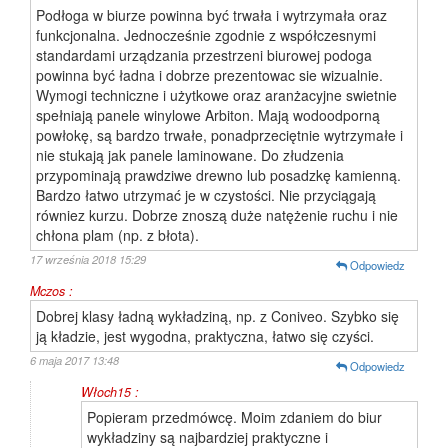
Podłoga w biurze powinna być trwała i wytrzymała oraz
funkcjonalna. Jednocześnie zgodnie z współczesnymi
standardami urządzania przestrzeni biurowej podoga
powinna być ładna i dobrze prezentowac sie wizualnie.
Wymogi techniczne i użytkowe oraz aranżacyjne swietnie
spełniają panele winylowe Arbiton. Mają wodoodporną
powłokę, są bardzo trwałe, ponadprzeciętnie wytrzymałe i
nie stukają jak panele laminowane. Do złudzenia
przypominają prawdziwe drewno lub posadzkę kamienną.
Bardzo łatwo utrzymać je w czystości. Nie przyciągają
równiez kurzu. Dobrze znoszą duże natężenie ruchu i nie
chłona plam (np. z błota).
17 września 2018 15:29
Odpowiedz
Mczos :
Dobrej klasy ładną wykładziną, np. z Coniveo. Szybko się
ją kładzie, jest wygodna, praktyczna, łatwo się czyści.
6 maja 2017 13:48
Odpowiedz
Włoch15 :
Popieram przedmówcę. Moim zdaniem do biur
wykładziny są najbardziej praktyczne i