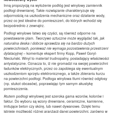
Inną propozycją na wyłożenie podłóg jest winylowy zamiennik
podłogi drewnianej. Takie rozwiązanie charakteryzuje się
odpornością na uszkodzenia mechaniczne oraz działanie wody,
przez co jest idealne do pomieszczeń, do których wchodzi się
bezpośrednio z zewnątrz.
Podłogi winylowe łatwo się czyści, są również odporne na
powstawanie plam.
Tworzywo sztuczne może wyglądać tak, jak
naturalna deska i dobrze sprawdza się na bardzo dużych
powierzchniach, ponieważ nie wymaga pozostawienia przestrzeni
dylatacyjnej
– komentuje ekspert firmy Kopp, Paweł Goryl-
Nieciuński. Winyl to materiał trudnopalny, posiadający właściwości
antystatyczne. Oznacza to, iż nie gromadzi na swojej powierzchni
ładunków elektrycznych, przez co zapobiega się ewentualnym
uszkodzeniom sprzętu elektronicznego, a także zbieraniu kurzu
na powierzchni podłogi. Podłoga winylowa tłumi również odgłosy
(np. stukot obcasów), poprawiając tym samym akustykę
pomieszczenia.
Atutem podłogi winylowej jest szeroka gama wzorów, kolorów i
faktur. Do wyboru są wzory drewniane, ceramiczne, kamienne,
imitujące beton czy skórę, lub nawet dywanowe. Dzięki temu
istnieje możliwość różnej aranżacji danej powierzchni, zarówno w