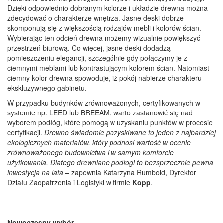
Dzięki odpowiednio dobranym kolorze i układzie drewna można
zdecydować o charakterze wnętrza. Jasne deski dobrze
skomponują się z większością rodzajów mebli i kolorów ścian.
Wybierając ten odcień drewna możemy wizualnie powiększyć
przestrzeń biurową. Co więcej, jasne deski dodadzą
pomieszczeniu elegancji, szczególnie gdy połączymy je z
ciemnymi meblami lub kontrastującym kolorem ścian. Natomiast
ciemny kolor drewna spowoduje, iż pokój nabierze charakteru
ekskluzywnego gabinetu.
W przypadku budynków zrównoważonych, certyfikowanych w
systemie np. LEED lub BREEAM, warto zastanowić się nad
wyborem podłóg, które pomogą w uzyskaniu punktów w procesie
certyfikacji.
Drewno świadomie pozyskiwane to jeden z najbardziej
ekologicznych materiałów, który podnosi wartość w ocenie
zrównoważonego budownictwa i w samym komforcie
użytkowania. Dlatego drewniane podłogi to bezsprzecznie pewna
inwestycja na lata
– zapewnia Katarzyna Rumbold, Dyrektor
Działu Zaopatrzenia i Logistyki w firmie
Kopp
.
Nowoczesny wybór