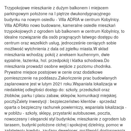
Trzypokojowe mieszkanie z dużym balkonem i miejscem
parkingowym położone na I piętrze dwukondygnacyjnego
budynku na nowym osiedlu - Villa ADRIA w centrum Kobylnicy.
Villa ADRIAto nowo budowane, kameralne osiedle mieszkań
trzypokojowych z ogrodem lub balkonem w centrum Kobylnicy, to
idealne rozwiązanie dla osób pragnących łatwego dostępu do
centrum oraz wszelkich usług, jednocześnie ceniących sobie
możliwość wytchnienia z dala od zgiełku miasta.W skład
mieszkania wchodzą: pokój z aneksem kuchennym, dwie
sypialnie, łazienka, hol. przedpokój i klatka schodowa.Do
mieszkania prowadzi osobne wejście z poziomu chodnika.
Prywatne miejsce postojowe w cenie oraz dodatkowe
pomieszczenie na poddaszu.Zakończenie prac budowlanych
zaplanowane jest w lutym 2021 roku.Wspaniała lokalizacja w
niedalekiej odległości dostęp do: szkoły, przedszkoli oraz
żłobków, parku i placu zabaw, sklepów, komunikacji miejskiej.
pocztyZalety inwestycji : bezpieczeństwo klientów - sprzedaż
oparta o bezpieczny rachunek powierniczy, wspaniała lokalizacja -
w pobliżu - szkoły, sklepy, przystanki autobusowe, poczta,
nowoczesny i elegancki styl budynków, mieszkanie z ogrodem lub
tarasem, budynki położone cichej i spokojnej dzielnicy, pomoc w
załatwieniu kredytu, zaufany deweloper, możliwość dostosowania