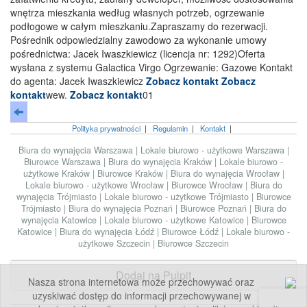
wnętrza mieszkania według własnych potrzeb, ogrzewanie
podłogowe w całym mieszkaniu.Zapraszamy do rezerwacji.
Pośrednik odpowiedzialny zawodowo za wykonanie umowy
pośrednictwa: Jacek Iwaszkiewicz (licencja nr: 1292)Oferta
wysłana z systemu Galactica Virgo Ogrzewanie: Gazowe Kontakt
do agenta: Jacek Iwaszkiewicz
Zobacz kontakt
Zobacz
kontakt
wew.
Zobacz kontakt
01
Polityka prywatności
|
Regulamin
|
Kontakt
|
Biura do wynajęcia Warszawa
|
Lokale biurowo - użytkowe Warszawa
|
Biurowce Warszawa
|
Biura do wynajęcia Kraków
|
Lokale biurowo -
użytkowe Kraków
|
Biurowce Kraków
|
Biura do wynajęcia Wrocław
|
Lokale biurowo - użytkowe Wrocław
|
Biurowce Wrocław
|
Biura do
wynajęcia Trójmiasto
|
Lokale biurowo - użytkowe Trójmiasto
|
Biurowce
Trójmiasto
|
Biura do wynajęcia Poznań
|
Biurowce Poznań
|
Biura do
wynajęcia Katowice
|
Lokale biurowo - użytkowe Katowice
|
Biurowce
Katowice
|
Biura do wynajęcia Łódź
|
Biurowce Łódź
|
Lokale biurowo -
użytkowe Szczecin
|
Biurowce Szczecin
Dodaj na Pulpit
Nasza strona internetowa może przechowywać oraz
uzyskiwać dostęp do informacji przechowywanej w