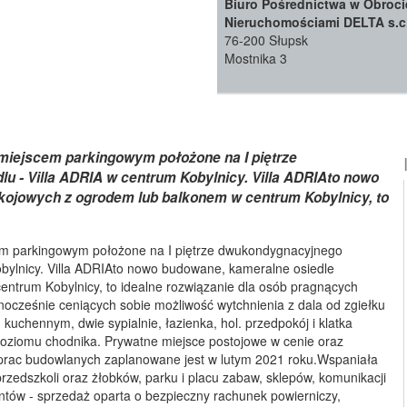
Biuro Pośrednictwa w Obroci
Nieruchomościami DELTA s.c
76-200 Słupsk
Mostnika 3
miejscem parkingowym położone na I piętrze
 - Villa ADRIA w centrum Kobylnicy. Villa ADRIAto nowo
kojowych z ogrodem lub balkonem w centrum Kobylnicy, to
em parkingowym położone na I piętrze dwukondygnacyjnego
bylnicy. Villa ADRIAto nowo budowane, kameralne osiedle
ntrum Kobylnicy, to idealne rozwiązanie dla osób pragnących
nocześnie ceniących sobie możliwość wytchnienia z dala od zgiełku
uchennym, dwie sypialnie, łazienka, hol. przedpokój i klatka
oziomu chodnika. Prywatne miejsce postojowe w cenie oraz
rac budowlanych zaplanowane jest w lutym 2021 roku.Wspaniała
 przedszkoli oraz żłobków, parku i placu zabaw, sklepów, komunikacji
ientów - sprzedaż oparta o bezpieczny rachunek powierniczy,