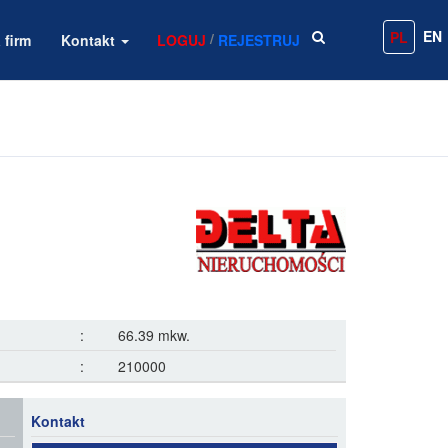
EN
PL
/
 firm
Kontakt
LOGUJ
REJESTRUJ
:
66.39 mkw.
:
210000
Kontakt