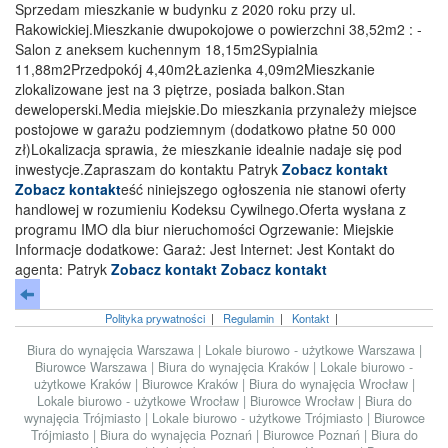
Sprzedam mieszkanie w budynku z 2020 roku przy ul.
Rakowickiej.Mieszkanie dwupokojowe o powierzchni 38,52m2 : -
Salon z aneksem kuchennym 18,15m2Sypialnia
11,88m2Przedpokój 4,40m2Łazienka 4,09m2Mieszkanie
zlokalizowane jest na 3 piętrze, posiada balkon.Stan
deweloperski.Media miejskie.Do mieszkania przynależy miejsce
postojowe w garażu podziemnym (dodatkowo płatne 50 000
zł)Lokalizacja sprawia, że mieszkanie idealnie nadaje się pod
inwestycje.Zapraszam do kontaktu Patryk
Zobacz kontakt
Zobacz kontakt
eść niniejszego ogłoszenia nie stanowi oferty
handlowej w rozumieniu Kodeksu Cywilnego.Oferta wysłana z
programu IMO dla biur nieruchomości Ogrzewanie: Miejskie
Informacje dodatkowe: Garaż: Jest Internet: Jest Kontakt do
agenta: Patryk
Zobacz kontakt
Zobacz kontakt
Polityka prywatności
|
Regulamin
|
Kontakt
|
Biura do wynajęcia Warszawa
|
Lokale biurowo - użytkowe Warszawa
|
Biurowce Warszawa
|
Biura do wynajęcia Kraków
|
Lokale biurowo -
użytkowe Kraków
|
Biurowce Kraków
|
Biura do wynajęcia Wrocław
|
Lokale biurowo - użytkowe Wrocław
|
Biurowce Wrocław
|
Biura do
wynajęcia Trójmiasto
|
Lokale biurowo - użytkowe Trójmiasto
|
Biurowce
Trójmiasto
|
Biura do wynajęcia Poznań
|
Biurowce Poznań
|
Biura do