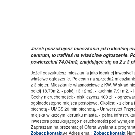
Jeżeli poszukujesz mieszkania jako idealnej i
centrum, to trafiłeś na właściwe ogłoszenie. 
powierzchni 74,04m2, znajdujące się na 2 z 3 
Jeżeli poszukujesz mieszkania jako idealnej inwestycji
właściwe ogłoszenie. Polecam na sprzedaż mieszkanie 
z 3 pięter. Mieszkanie własnościowe z KW. W skład ni
pokój 18,79m2, - pokój 13,12m2, - kuchnia 7,91m2, - 
Cechy nieruchomości: - niski czynsz 460 zł, - ogrzewan
ogólnodostępne miejsca postojowe. Okolica: - zielona i
piechotą - UMCS 20 min piechotą, - Uniwersytet Przyr
miejska w każdym kierunku miasta, - pełna infrastruktu
inwestora poszukującego nieruchomości pod wynajem. I
Zapraszam na prezentację! Oferta wysłana z programu
Zobacz kontakt
94 Adres email:
Zobacz kontakt
Nume