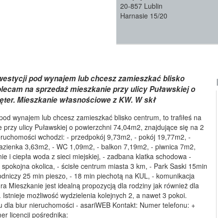
20-857 Lublin
Harnasie 15/20
nwestycji pod wynajem lub chcesz zamieszkać blisko
Polecam na sprzedaż mieszkanie przy ulicy Puławskiej o
pięter. Mieszkanie własnościowe z KW. W skł
 pod wynajem lub chcesz zamieszkać blisko centrum, to trafiłeś na
przy ulicy Puławskiej o powierzchni 74,04m2, znajdujące się na 2
eruchomości wchodzi: - przedpokój 9,73m2, - pokój 19,77m2, -
łazienka 3,63m2, - WC 1,09m2, - balkon 7,19m2, - piwnica 7m2,
ie i ciepła woda z sieci miejskiej, - zadbana klatka schodowa -
 spokojna okolica, - ścisłe centrum miasta 3 km, - Park Saski 15min
odniczy 25 min pieszo, - 18 min piechotą na KUL, - komunikacja
ra Mieszkanie jest idealną propozycją dla rodziny jak również dla
stnieje możliwość wydzielenia kolejnych 2, a nawet 3 pokoi.
 dla biur nieruchomości - asariWEB Kontakt: Numer telefonu: +
r licencji pośrednika: