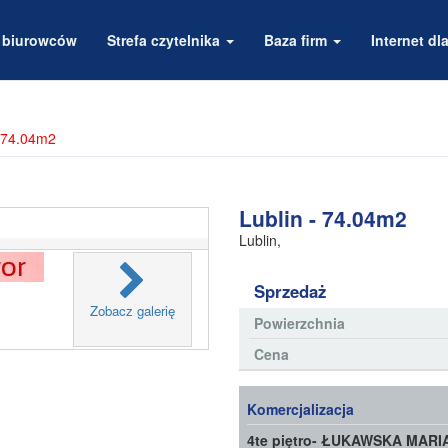
a biurowców
Strefa czytelnika
Baza firm
Internet dla
- 74.04m2
Lublin - 74.04m2
Lublin
,
Sprzedaż
Zobacz galerię
Powierzchnia
Cena
Komercjalizacja
4te piętro- ŁUKAWSKA MARI