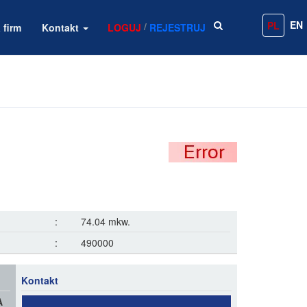
EN
PL
/
 firm
Kontakt
LOGUJ
REJESTRUJ
:
74.04 mkw.
:
490000
Kontakt
A