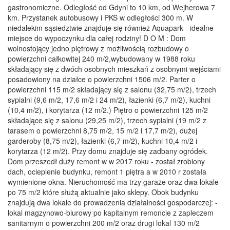
gastronomiczne. Odległość od Gdyni to 10 km, od Wejherowa 7
km. Przystanek autobusowy i PKS w odległości 300 m. W
niedalekim sąsiedztwie znajduje się również Aquapark - idealne
miejsce do wypoczynku dla całej rodziny! D O M : Dom
wolnostojący jedno piętrowy z możliwością rozbudowy o
powierzchni całkowitej 240 m/2,wybudowany w 1988 roku
składający się z dwóch osobnych mieszkań z osobnymi wejściami
posadowiony na działce o powierzchni 1506 m/2. Parter o
powierzchni 115 m/2 składający się z salonu (32,75 m/2), trzech
sypialni (9,6 m/2, 17,6 m/2 i 24 m/2), łazienki (6,7 m/2), kuchni
(10,4 m/2), i korytarza (12 m/2.) Piętro o powierzchni 125 m/2
składające się z salonu (29,25 m/2), trzech sypialni (19 m/2 z
tarasem o powierzchni 8,75 m/2, 15 m/2 i 17,7 m/2), dużej
garderoby (8,75 m/2), łazienki (6,7 m/2), kuchni 10,4 m/2 i
korytarza (12 m/2). Przy domu znajduje się zadbany ogródek.
Dom przeszedł duży remont w w 2017 roku - został zrobiony
dach, ocieplenie budynku, remont 1 piętra a w 2010 r została
wymienione okna. Nieruchomość ma trzy garaże oraz dwa lokale
po 75 m/2 które służą aktualnie jako sklepy. Obok budynku
znajdują dwa lokale do prowadzenia działalności gospodarczej: -
lokal magzynowo-biurowy po kapitalnym remoncie z zapleczem
sanitarnym o powierzchni 200 m/2 oraz drugi lokal 130 m/2