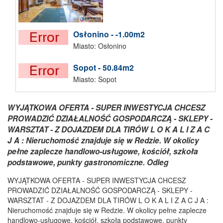
Osłonino - -1.00m2
Miasto: Osłonino
Sopot - 50.84m2
Miasto: Sopot
WYJĄTKOWA OFERTA - SUPER INWESTYCJA CHCESZ
PROWADZIĆ DZIAŁALNOŚĆ GOSPODARCZĄ - SKLEPY -
WARSZTAT - Z DOJAZDEM DLA TIRÓW L O K A L I Z A C
J A : Nieruchomość znajduje się w Redzie. W okolicy
pełne zaplecze handlowo-usługowe, kościół, szkoła
podstawowe, punkty gastronomiczne. Odleg
WYJĄTKOWA OFERTA - SUPER INWESTYCJA CHCESZ
PROWADZIĆ DZIAŁALNOŚĆ GOSPODARCZĄ - SKLEPY -
WARSZTAT - Z DOJAZDEM DLA TIRÓW L O K A L I Z A C J A :
Nieruchomość znajduje się w Redzie. W okolicy pełne zaplecze
handlowo-usługowe, kościół, szkoła podstawowe, punkty