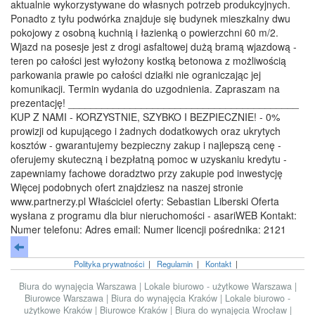
aktualnie wykorzystywane do własnych potrzeb produkcyjnych.
Ponadto z tyłu podwórka znajduje się budynek mieszkalny dwu
pokojowy z osobną kuchnią i łazienką o powierzchni 60 m/2.
Wjazd na posesje jest z drogi asfaltowej dużą bramą wjazdową -
teren po całości jest wyłożony kostką betonowa z możliwością
parkowania prawie po całości działki nie ograniczając jej
komunikacji. Termin wydania do uzgodnienia. Zapraszam na
prezentację! _________________________________________
KUP Z NAMI - KORZYSTNIE, SZYBKO I BEZPIECZNIE! - 0%
prowizji od kupującego i żadnych dodatkowych oraz ukrytych
kosztów - gwarantujemy bezpieczny zakup i najlepszą cenę -
oferujemy skuteczną i bezpłatną pomoc w uzyskaniu kredytu -
zapewniamy fachowe doradztwo przy zakupie pod inwestycję
Więcej podobnych ofert znajdziesz na naszej stronie
www.partnerzy.pl Właściciel oferty: Sebastian Liberski Oferta
wysłana z programu dla biur nieruchomości - asariWEB Kontakt:
Numer telefonu: Adres email: Numer licencji pośrednika: 2121
Polityka prywatności
|
Regulamin
|
Kontakt
|
Biura do wynajęcia Warszawa
|
Lokale biurowo - użytkowe Warszawa
|
Biurowce Warszawa
|
Biura do wynajęcia Kraków
|
Lokale biurowo -
użytkowe Kraków
|
Biurowce Kraków
|
Biura do wynajęcia Wrocław
|