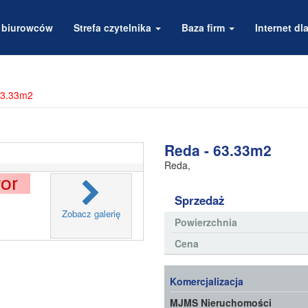
a biurowców
Strefa czytelnika
Baza firm
Internet dla
63.33m2
Reda - 63.33m2
Reda
,
Sprzedaż
Zobacz galerię
Powierzchnia
Cena
Komercjalizacja
MJMS Nieruchomości