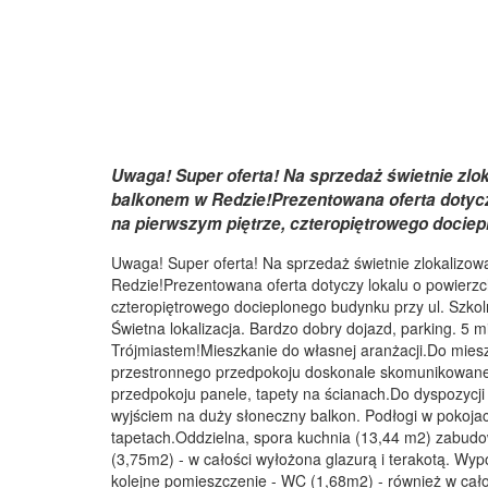
Uwaga! Super oferta! Na sprzedaż świetnie zl
balkonem w Redzie!Prezentowana oferta dotyc
na pierwszym piętrze, czteropiętrowego dociep
Uwaga! Super oferta! Na sprzedaż świetnie zlokalizo
Redzie!Prezentowana oferta dotyczy lokalu o powierz
czteropiętrowego docieplonego budynku przy ul. Szkol
Świetna lokalizacja. Bardzo dobry dojazd, parking. 5
Trójmiastem!Mieszkanie do własnej aranżacji.Do miesz
przestronnego przedpokoju doskonale skomunikowane
przedpokoju panele, tapety na ścianach.Do dyspozycji
wyjściem na duży słoneczny balkon. Podłogi w pokoja
tapetach.Oddzielna, spora kuchnia (13,44 m2) zabud
(3,75m2) - w całości wyłożona glazurą i terakotą. W
kolejne pomieszczenie - WC (1,68m2) - również w całoś