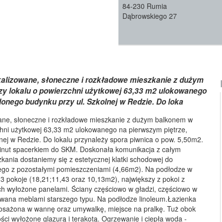
84-230 Rumia
Dąbrowskiego 27
okalizowane, słoneczne i rozkładowe mieszkanie z dużym
zy lokalu o powierzchni użytkowej 63,33 m2 ulokowanego
lonego budynku przy ul. Szkolnej w Redzie. Do loka
wane, słoneczne i rozkładowe mieszkanie z dużym balkonem w
chni użytkowej 63,33 m2 ulokowanego na pierwszym piętrze,
nej w Redzie. Do lokalu przynależy spora piwnica o pow. 5,50m2.
 minut spacerkiem do SKM. Doskonała komunikacja z całym
kania dostaniemy się z estetycznej klatki schodowej do
go z pozostałymi pomieszczeniami (4,66m2). Na podłodze w
 3 pokoje (18,21;11,43 oraz 10,13m2), największy z pokoi z
ch wyłożone panelami. Ściany częściowo w gładzi, częściowo w
owana meblami starszego typu. Na podłodze linoleum.Łazienka
yposażona w wannę oraz umywalkę, miejsce na pralkę. Tuż obok
ci wyłożone glazurą i terakotą. Ogrzewanie i ciepła woda -