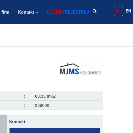
EN
PL
/
 firm
Kontakt
LOGUJ
REJESTRUJ
:
63.33 mkw.
:
339000
Kontakt