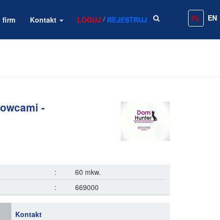
EN
PL
/
 firm
Kontakt
LOGUJ
REJESTRUJ
łowcami -
:
60 mkw.
:
669000
Kontakt