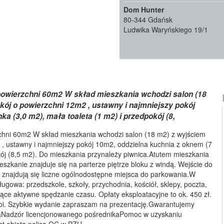
Dom Hunter
80-344 Gdańsk
Ludwika Waryńskiego 19/1
powierzchni 60m2 W skład mieszkania wchodzi salon (18
kój o powierzchni 12m2 , ustawny i najmniejszy pokój
a (3,0 m2), mała toaleta (1 m2) i przedpokój (8,
chni 60m2 W skład mieszkania wchodzi salon (18 m2) z wyjściem
 , ustawny i najmniejszy pokój 10m2, oddzielna kuchnia z oknem (7
okój (8,5 m2). Do mieszkania przynależy piwnica.Atutem mieszkania
szkanie znajduje się na parterze piętrze bloku z windą. Wejście do
 znajdują się liczne ogólnodostępne miejsca do parkowania.W
ługowa: przedszkole, szkoły, przychodnia, kościół, sklepy, poczta,
ające aktywne spędzanie czasu. Opłaty eksploatacyjne to ok. 450 zł.
okoi. Szybkie wydanie zapraszam na prezentację.Gwarantujemy
iaNadzór licencjonowanego pośrednikaPomoc w uzyskaniu