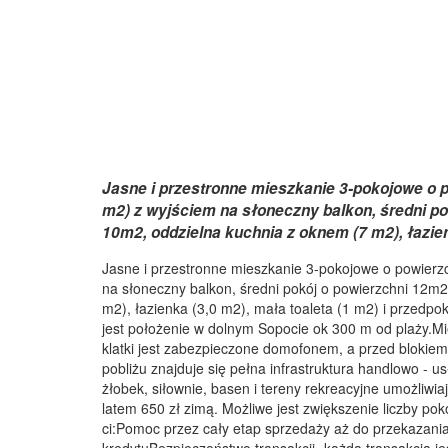
Jasne i przestronne mieszkanie 3-pokojowe o 
m2) z wyjściem na słoneczny balkon, średni po
10m2, oddzielna kuchnia z oknem (7 m2), łazienk
Jasne i przestronne mieszkanie 3-pokojowe o powierz
na słoneczny balkon, średni pokój o powierzchni 12m2
m2), łazienka (3,0 m2), mała toaleta (1 m2) i przedp
jest położenie w dolnym Sopocie ok 300 m od plaży.Mie
klatki jest zabezpieczone domofonem, a przed blokiem
pobliżu znajduje się pełna infrastruktura handlowo - us
żłobek, siłownie, basen i tereny rekreacyjne umożliwi
latem 650 zł zimą. Możliwe jest zwiększenie liczby p
ci:Pomoc przez cały etap sprzedaży aż do przekazan