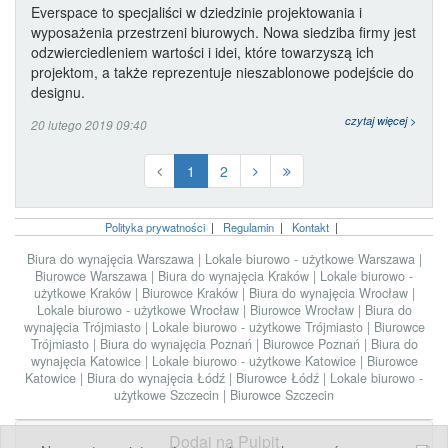
Everspace to specjaliści w dziedzinie projektowania i
wyposażenia przestrzeni biurowych. Nowa siedziba firmy jest
odzwierciedleniem wartości i idei, które towarzyszą ich
projektom, a także reprezentuje nieszablonowe podejście do
designu.
czytaj więcej >
20 lutego 2019 09:40
1
2
Polityka prywatności
|
Regulamin
|
Kontakt
|
Biura do wynajęcia Warszawa
|
Lokale biurowo - użytkowe Warszawa
|
Biurowce Warszawa
|
Biura do wynajęcia Kraków
|
Lokale biurowo -
użytkowe Kraków
|
Biurowce Kraków
|
Biura do wynajęcia Wrocław
|
Lokale biurowo - użytkowe Wrocław
|
Biurowce Wrocław
|
Biura do
wynajęcia Trójmiasto
|
Lokale biurowo - użytkowe Trójmiasto
|
Biurowce
Trójmiasto
|
Biura do wynajęcia Poznań
|
Biurowce Poznań
|
Biura do
wynajęcia Katowice
|
Lokale biurowo - użytkowe Katowice
|
Biurowce
Katowice
|
Biura do wynajęcia Łódź
|
Biurowce Łódź
|
Lokale biurowo -
użytkowe Szczecin
|
Biurowce Szczecin
Dodaj na Pulpit