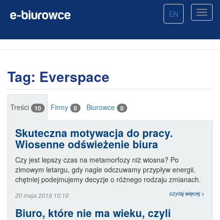
EN
Tag: Everspace
Treści
Firmy
Biurowce
10
0
0
Skuteczna motywacja do pracy.
Wiosenne odświeżenie biura
Czy jest lepszy czas na metamorfozy niż wiosna? Po
zimowym letargu, gdy nagle odczuwamy przypływ energii,
chętniej podejmujemy decyzje o różnego rodzaju zmianach.
czytaj więcej >
20 maja 2019 10:10
Biuro, które nie ma wieku, czyli