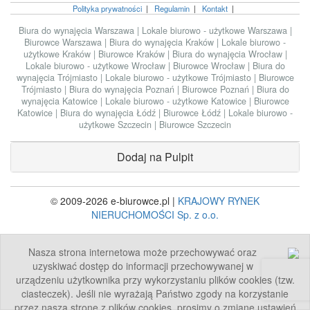
Polityka prywatności
|
Regulamin
|
Kontakt
|
Biura do wynajęcia Warszawa
|
Lokale biurowo - użytkowe Warszawa
|
Biurowce Warszawa
|
Biura do wynajęcia Kraków
|
Lokale biurowo -
użytkowe Kraków
|
Biurowce Kraków
|
Biura do wynajęcia Wrocław
|
Lokale biurowo - użytkowe Wrocław
|
Biurowce Wrocław
|
Biura do
wynajęcia Trójmiasto
|
Lokale biurowo - użytkowe Trójmiasto
|
Biurowce
Trójmiasto
|
Biura do wynajęcia Poznań
|
Biurowce Poznań
|
Biura do
wynajęcia Katowice
|
Lokale biurowo - użytkowe Katowice
|
Biurowce
Katowice
|
Biura do wynajęcia Łódź
|
Biurowce Łódź
|
Lokale biurowo -
użytkowe Szczecin
|
Biurowce Szczecin
Dodaj na Pulpit
© 2009-2026 e-biurowce.pl |
KRAJOWY RYNEK
NIERUCHOMOŚCI Sp. z o.o.
Nasza strona internetowa może przechowywać oraz
uzyskiwać dostęp do informacji przechowywanej w
urządzeniu użytkownika przy wykorzystaniu plików cookies (tzw.
ciasteczek). Jeśli nie wyrażają Państwo zgody na korzystanie
przez naszą stronę z plików cookies, prosimy o zmianę ustawień