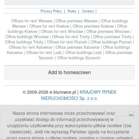
Privacy Policy
|
Rules
|
Contact
|
Offices for rent Warsaw
|
Office premises Warsaw
|
Office buildings
Warsaw
|
Offices for rent Krakow
|
Office premises Krakow
|
Office
buildings Krakow
|
Offices for rent Wroclaw
|
Office premises Wroclaw
|
Office buildings Wroclaw
|
Offices for rent Tricity
|
Office premises Tricity
|
Office buildings Tricity
|
Offices for rent Poznań
|
Office buildings Poznań
|
Offices for rent Katowice
|
Office premises Katowice
|
Office buildings
Katowice
|
Offices for rent Lodz
|
Office buildings Lodz
|
Office premises
Szczecin
|
Office buildings Szczecin
Add to homescreen
© 2009-2026 e-biurowce.pl |
KRAJOWY RYNEK
NIERUCHOMOŚCI Sp. z o.o.
Nasza strona internetowa może przechowywać oraz
uzyskiwać dostęp do informacji przechowywanej w
urządzeniu użytkownika przy wykorzystaniu plików cookies (tzw.
ciasteczek). Jeśli nie wyrażają Państwo zgody na korzystanie
przez naszą stronę z plików cookies, prosimy o zmianę ustawień