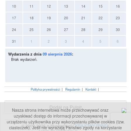
10
11
12
13
14
15
16
17
18
19
20
21
22
23
24
25
26
27
28
29
30
31
1
2
3
4
5
6
Wydarzenia z dnia
09 sierpnia 2026
:
Brak wydarzeń.
Polityka prywatności
|
Regulamin
|
Kontakt
|
Dodaj na Pulpit
Nasza strona internetowa może przechowywać oraz
uzyskiwać dostęp do informacji przechowywanej w
urządzeniu użytkownika przy wykorzystaniu plików cookies (tzw.
© 2009-2026 e-biurowce.pl |
KRAJOWY RYNEK
ciasteczek). Jeśli nie wyrażają Państwo zgody na korzystanie