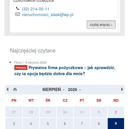
Czechowice-Dziedzice
(32) 214-00-11
nieruchomosci_slask@wp.pl
czytaj więcej »
Najczęściej czytane
News |
4 sierpnia 2026
Prywatna firma pożyczkowa – jak sprawdzić,
Polecamy
czy ta opcja będzie dobra dla mnie?
SIERPIEŃ
2026
PN
WT
ŚR
CZ
PT
SB
ND
27
28
29
30
31
1
2
9
3
4
5
6
7
8