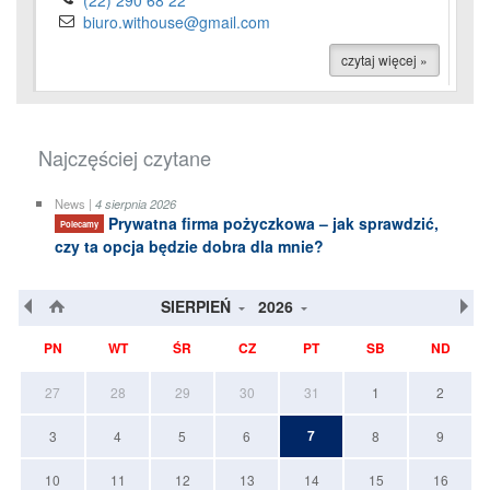
(22) 290 68 22
biuro.withouse@gmail.com
czytaj więcej »
Najczęściej czytane
News |
4 sierpnia 2026
Prywatna firma pożyczkowa – jak sprawdzić,
Polecamy
czy ta opcja będzie dobra dla mnie?
SIERPIEŃ
2026
PN
WT
ŚR
CZ
PT
SB
ND
27
28
29
30
31
1
2
7
3
4
5
6
8
9
10
11
12
13
14
15
16