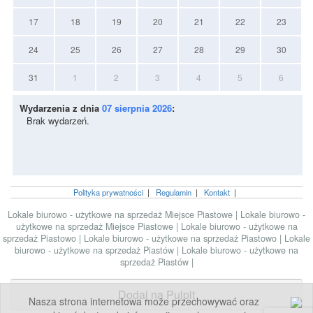
17
18
19
20
21
22
23
24
25
26
27
28
29
30
31
1
2
3
4
5
6
Wydarzenia z dnia
07 sierpnia 2026
:
Brak wydarzeń.
Polityka prywatności
|
Regulamin
|
Kontakt
|
Lokale biurowo - użytkowe na sprzedaż Miejsce Piastowe
|
Lokale biurowo -
użytkowe na sprzedaż Miejsce Piastowe
|
Lokale biurowo - użytkowe na
sprzedaż Piastowo
|
Lokale biurowo - użytkowe na sprzedaż Piastowo
|
Lokale
biurowo - użytkowe na sprzedaż Piastów
|
Lokale biurowo - użytkowe na
sprzedaż Piastów
|
Dodaj na Pulpit
Nasza strona internetowa może przechowywać oraz