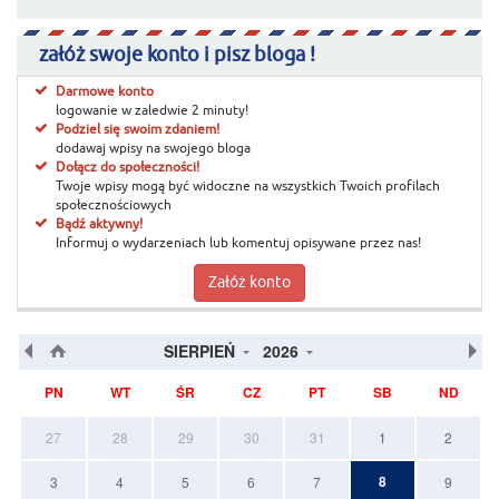
załóż swoje konto i pisz bloga !
Darmowe konto
logowanie w zaledwie 2 minuty!
Podziel się swoim zdaniem!
dodawaj wpisy na swojego bloga
Dołącz do społeczności!
Twoje wpisy mogą być widoczne na wszystkich Twoich profilach
społecznościowych
Bądź aktywny!
Informuj o wydarzeniach lub komentuj opisywane przez nas!
Załóż konto
SIERPIEŃ
2026
PN
WT
ŚR
CZ
PT
SB
ND
27
28
29
30
31
1
2
8
3
4
5
6
7
9