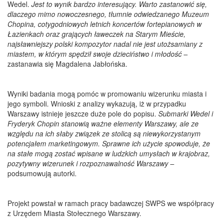
Wedel.
Jest to wynik bardzo interesujący. Warto zastanowić się,
dlaczego mimo nowoczesnego, tłumnie odwiedzanego Muzeum
Chopina, cotygodniowych letnich koncertów fortepianowych w
Łazienkach oraz grających ławeczek na Starym Mieście,
najsławniejszy polski kompozytor nadal nie jest utożsamiany z
miastem, w którym spędził swoje dzieciństwo i młodość
–
zastanawia się Magdalena Jabłońska.
Wyniki badania mogą pomóc w promowaniu wizerunku miasta i
jego symboli. Wnioski z analizy wykazują, iż w przypadku
Warszawy istnieje jeszcze duże pole do popisu.
Submarki Wedel i
Fryderyk Chopin stanowią ważne elementy Warszawy, ale ze
względu na ich słaby związek ze stolicą są niewykorzystanym
potencjałem marketingowym. Sprawne ich użycie spowoduje, że
na stałe mogą zostać wpisane w ludzkich umysłach w krajobraz,
pozytywny wizerunek i rozpoznawalność Warszawy
–
podsumowują autorki.
Projekt powstał w ramach pracy badawczej SWPS we współpracy
z Urzędem Miasta Stołecznego Warszawy.