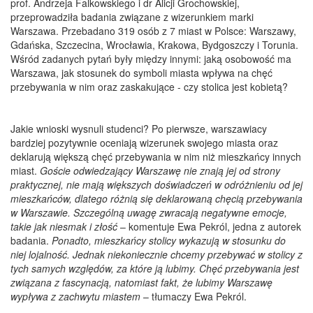
prof. Andrzeja Falkowskiego i dr Alicji Grochowskiej,
przeprowadziła badania związane z wizerunkiem marki
Warszawa. Przebadano 319 osób z 7 miast w Polsce: Warszawy,
Gdańska, Szczecina, Wrocławia, Krakowa, Bydgoszczy i Torunia.
Wśród zadanych pytań były między innymi: jaką osobowość ma
Warszawa, jak stosunek do symboli miasta wpływa na chęć
przebywania w nim oraz zaskakujące - czy stolica jest kobietą?
Jakie wnioski wysnuli studenci? Po pierwsze, warszawiacy
bardziej pozytywnie oceniają wizerunek swojego miasta oraz
deklarują większą chęć przebywania w nim niż mieszkańcy innych
miast.
Goście odwiedzający Warszawę nie znają jej od strony
praktycznej, nie mają większych doświadczeń w odróżnieniu od jej
mieszkańców, dlatego różnią się deklarowaną chęcią przebywania
w Warszawie. Szczególną uwagę zwracają negatywne emocje,
takie jak niesmak i złość
– komentuje Ewa Pekról, jedna z autorek
badania.
Ponadto, mieszkańcy stolicy wykazują w stosunku do
niej lojalność. Jednak niekoniecznie chcemy przebywać w stolicy z
tych samych względów, za które ją lubimy. Chęć przebywania jest
związana z fascynacją, natomiast fakt, że lubimy Warszawę
wypływa z zachwytu miastem
– tłumaczy Ewa Pekról.