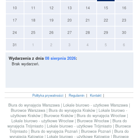
10
11
12
13
14
15
16
17
18
19
20
21
22
23
24
25
26
27
28
29
30
31
1
2
3
4
5
6
Wydarzenia z dnia
08 sierpnia 2026
:
Brak wydarzeń.
Polityka prywatności
|
Regulamin
|
Kontakt
|
Biura do wynajęcia Warszawa
|
Lokale biurowo - użytkowe Warszawa
|
Biurowce Warszawa
|
Biura do wynajęcia Kraków
|
Lokale biurowo -
użytkowe Kraków
|
Biurowce Kraków
|
Biura do wynajęcia Wrocław
|
Lokale biurowo - użytkowe Wrocław
|
Biurowce Wrocław
|
Biura do
wynajęcia Trójmiasto
|
Lokale biurowo - użytkowe Trójmiasto
|
Biurowce
Trójmiasto
|
Biura do wynajęcia Poznań
|
Biurowce Poznań
|
Biura do
wynajęcia Katowice
|
Lokale biurowo - użytkowe Katowice
|
Biurowce