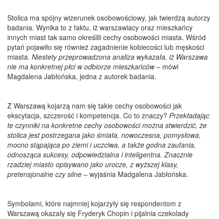
Stolica ma spójny wizerunek osobowościowy, jak twierdzą autorzy
badania. Wynika to z faktu, iż warszawiacy oraz mieszkańcy
innych miast tak samo określili cechy osobowości miasta. Wśród
pytań pojawiło się również zagadnienie kobiecości lub męskości
miasta.
Niestety przeprowadzona analiza wykazała, iż Warszawa
nie ma konkretnej płci w odbiorze mieszkańców
– mówi
Magdalena Jabłońska, jedna z autorek badania.
Z Warszawą kojarzą nam się takie cechy osobowości jak
ekscytacja, szczerość i kompetencja. Co to znaczy?
Przekładając
te czynniki na konkretne cechy osobowości można stwierdzić, że
stolica jest postrzegana jako śmiała, nowoczesna, pomysłowa,
mocno stąpająca po ziemi i uczciwa, a także godna zaufania,
odnosząca sukcesy, odpowiedzialna i inteligentna. Znacznie
rzadziej miasto opisywano jako urocze, z wyższej klasy,
pretensjonalne czy silne
– wyjaśnia Madgalena Jabłońska.
Symbolami, które najmniej kojarzyły się respondentom z
Warszawą okazały się Fryderyk Chopin i pijalnia czekolady