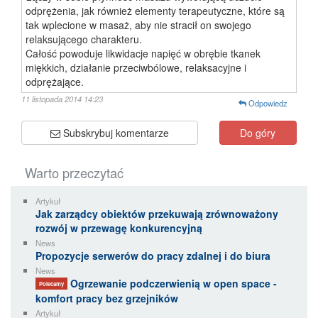
odprężenia, jak również elementy terapeutyczne, które są
tak wplecione w masaż, aby nie stracił on swojego
relaksującego charakteru.
Całość powoduje likwidacje napięć w obrębie tkanek
miękkich, działanie przeciwbólowe, relaksacyjne i
odprężające.
11 listopada 2014 14:23
Odpowiedz
Subskrybuj komentarze
Do góry
Warto przeczytać
Artykuł
Jak zarządcy obiektów przekuwają zrównoważony
rozwój w przewagę konkurencyjną
News
Propozycje serwerów do pracy zdalnej i do biura
News
Ogrzewanie podczerwienią w open space -
Polecamy
komfort pracy bez grzejników
Artykuł