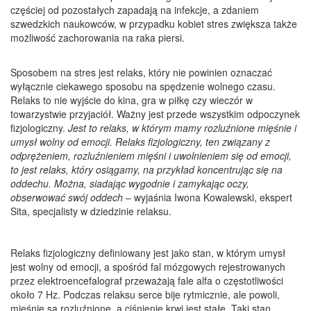
częściej od pozostałych zapadają na infekcje, a zdaniem
szwedzkich naukowców, w przypadku kobiet stres zwiększa także
możliwość zachorowania na raka piersi.
Sposobem na stres jest relaks, który nie powinien oznaczać
wyłącznie ciekawego sposobu na spędzenie wolnego czasu.
Relaks to nie wyjście do kina, gra w piłkę czy wieczór w
towarzystwie przyjaciół. Ważny jest przede wszystkim odpoczynek
fizjologiczny.
Jest to relaks, w którym mamy rozluźnione mięśnie i
umysł wolny od emocji. Relaks fizjologiczny, ten związany z
odprężeniem, rozluźnieniem mięśni i uwolnieniem się od emocji,
to jest relaks, który osiągamy, na przykład koncentrując się na
oddechu. Można, siadając wygodnie i zamykając oczy,
obserwować swój oddech
– wyjaśnia Iwona Kowalewski, ekspert
Sita, specjalisty w dziedzinie relaksu.
Relaks fizjologiczny definiowany jest jako stan, w którym umysł
jest wolny od emocji, a spośród fal mózgowych rejestrowanych
przez elektroencefalograf przeważają fale alfa o częstotliwości
około 7 Hz. Podczas relaksu serce bije rytmicznie, ale powoli,
mięśnie są rozluźnione, a ciśnienie krwi jest stałe. Taki stan