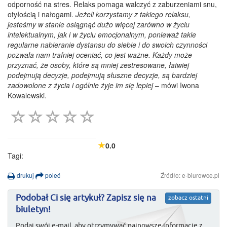
odporność na stres. Relaks pomaga walczyć z zaburzeniami snu,
otyłością i nałogami.
Jeżeli korzystamy z takiego relaksu,
jesteśmy w stanie osiągnąć dużo więcej zarówno w życiu
intelektualnym, jak i w życiu emocjonalnym, ponieważ takie
regularne nabieranie dystansu do siebie i do swoich czynności
pozwala nam trafniej oceniać, co jest ważne. Każdy może
przyznać, że osoby, które są mniej zestresowane, łatwiej
podejmują decyzje, podejmują słuszne decyzje, są bardziej
zadowolone z życia i ogólnie żyje im się lepiej
– mówi Iwona
Kowalewski.
0.0
Tagi:
drukuj
poleć
Źródło: e-biurowce.pl
Podobał Ci się artykuł? Zapisz się na
zobacz ostatni
biuletyn!
Podaj swój e-mail, aby otrzymywać najnowsze informacje z