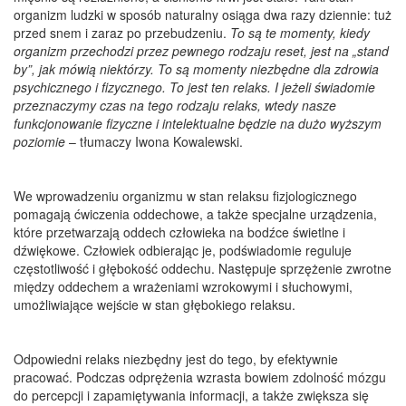
organizm ludzki w sposób naturalny osiąga dwa razy dziennie: tuż
przed snem i zaraz po przebudzeniu.
To są te momenty, kiedy
organizm przechodzi przez pewnego rodzaju reset, jest na „stand
by”, jak mówią niektórzy. To są momenty niezbędne dla zdrowia
psychicznego i fizycznego. To jest ten relaks. I jeżeli świadomie
przeznaczymy czas na tego rodzaju relaks, wtedy nasze
funkcjonowanie fizyczne i intelektualne będzie na dużo wyższym
poziomie
– tłumaczy Iwona Kowalewski.
We wprowadzeniu organizmu w stan relaksu fizjologicznego
pomagają ćwiczenia oddechowe, a także specjalne urządzenia,
które przetwarzają oddech człowieka na bodźce świetlne i
dźwiękowe. Człowiek odbierając je, podświadomie reguluje
częstotliwość i głębokość oddechu. Następuje sprzężenie zwrotne
między oddechem a wrażeniami wzrokowymi i słuchowymi,
umożliwiające wejście w stan głębokiego relaksu.
Odpowiedni relaks niezbędny jest do tego, by efektywnie
pracować. Podczas odprężenia wzrasta bowiem zdolność mózgu
do percepcji i zapamiętywania informacji, a także zwiększa się