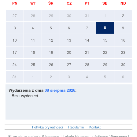
PN
WT
ŚR
CZ
PT
SB
ND
27
28
29
30
31
1
2
8
3
4
5
6
7
9
10
11
12
13
14
15
16
17
18
19
20
21
22
23
24
25
26
27
28
29
30
31
1
2
3
4
5
6
Wydarzenia z dnia
08 sierpnia 2026
:
Brak wydarzeń.
Polityka prywatności
|
Regulamin
|
Kontakt
|
Biura do wynajęcia Warszawa
|
Lokale biurowo - użytkowe Warszawa
|