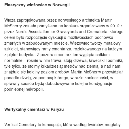
Elastyczny wieżowiec w Norwegii
Wieża zaprojektowana przez norweskiego architekta Martin
McSherry została pomyślana na konkurs organizowany w 2012 r.
przez Nordic Association for Graveyards and Crematoria, którego
celem było rozpoczęcie dyskusji o możliwościach pochówku
zmarłych w zabudowanym mieście. Wieżowiec tworzy metalowy
szkielet, stanowiący ramy cmentarza, rozlokowanego na każdym
z pięter budynku. Z pozoru cmentarz ten wygląda całkiem
normalnie – rośnie w nim trawa, stoją drzewa, ławeczki i pomniki,
tyle tylko, że stoimy kilkadziesiąt metrów nad ziemią, a nad nami
znajduje się kolejny poziom grobów. Martin McSherry przewidział
ponadto dźwig, za pomocą którego, w razie konieczności, w
sprawny sposób będą dobudowywane kolejne kondygnacje
podniebnej nekropolii.
Wertykalny cmentarz w Paryżu
Vertical Cemetery to koncepcja, która według twórców, mogłaby