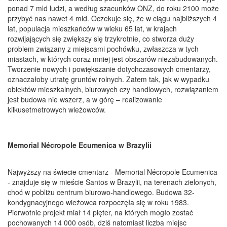
ponad 7 mld ludzi, a według szacunków ONZ, do roku 2100 może
przybyć nas nawet 4 mld. Oczekuje się, że w ciągu najbliższych 4
lat, populacja mieszkańców w wieku 65 lat, w krajach
rozwijających się zwiększy się trzykrotnie, co stworza duży
problem związany z miejscami pochówku, zwłaszcza w tych
miastach, w których coraz mniej jest obszarów niezabudowanych.
Tworzenie nowych i powiększanie dotychczasowych cmentarzy,
oznaczałoby utratę gruntów rolnych. Zatem tak, jak w wypadku
obiektów mieszkalnych, biurowych czy handlowych, rozwiązaniem
jest budowa nie wszerz, a w górę – realizowanie
kilkusetmetrowych wieżowców.
Memorial Nécropole Ecumenica w Brazylii
Najwyższy na świecie cmentarz - Memorial Nécropole Ecumenica
- znajduje się w mieście Santos w Brazylii, na terenach zielonych,
choć w pobliżu centrum biurowo-handlowego. Budowa 32-
kondygnacyjnego wieżowca rozpoczęła się w roku 1983.
Pierwotnie projekt miał 14 pięter, na których mogło zostać
pochowanych 14 000 osób, dziś natomiast liczba miejsc