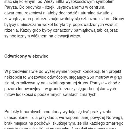
stać się kolejnym, po Wieży Eiffla wysokościowym symbolem
Paryża. Do budynku - dzięki usytuowanemu w centrum,
otwartemu rdzeniowi miałoby dochodzić naturalne światło z
zewnątrz, a na parterze znajdowałoby się sztuczne jezioro. Groby
byłyby umieszczane wokół korytarzy, poprowadzonych wzdłuż
rdzenia. Każdy grób byłby oznaczony pamiątkową tablicą oraz
symbolicznym włóknem na elewacji wieży.
Odwrócony wieżowiec
W przeciwieństwie do wyżej wymienionych koncepcji, ten projekt
nekropolii to wieżowiec odwrócony, sięgający 250 metrów w głąb
ziemi, zrealizowany na kształt ogromnej śruby. Pomysł – choć z
pozoru innowacyjny – w gruncie rzeczy sięga do najstarszych
mitów ludzkości o podziemnych światach zmarłych.
Projekty funeralnych cmentarzy wydają się być praktycznie
uzasadnione – dla przykładu, we wspomnianej powyżej Norwegii,
brak miejsca na pochówki skutkuje tym, że dla każdego zmarłego
przewidziano tylko 20 lat spoczynku. Narodził się wręcz nowy