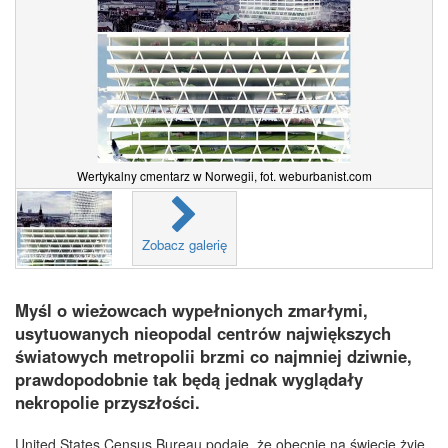
Wertykalny cmentarz w Norwegii, fot. weburbanist.com
Zobacz galerię
Myśl o wieżowcach wypełnionych zmarłymi,
usytuowanych nieopodal centrów największych
światowych metropolii brzmi co najmniej dziwnie,
prawdopodobnie tak będą jednak wyglądały
nekropolie przyszłości.
United States Census Bureau podaje, że obecnie na świecie żyje