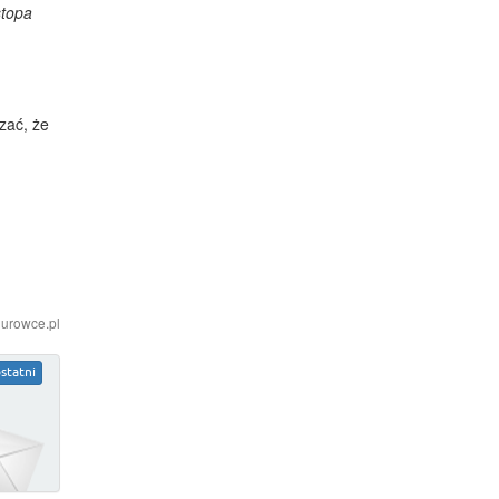
stopa
zać, że
iurowce.pl
statni