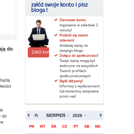
załóż swoje konto i pisz
bloga !
Darmowe konto
logowanie w zaledwie 2
minuty!
Podziel się swoim
zdaniem!
dodawaj wpisy na
ają do
swojego bloga
Załóż konto
Dołącz do społeczności!
Twoje wpisy mogą być
widoczne na wszystkich
Twoich profilach
społecznościowych
u będą
Bądź aktywny!
iwości
Informuj o wydarzeniach
lub komentuj opisywane
przez nas!
ie
SIERPIEŃ
2026
e do
 w
PN
WT
ŚR
CZ
PT
SB
ND