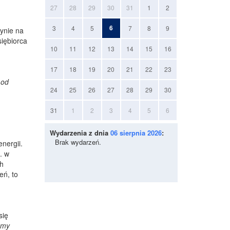
27
28
29
30
31
1
2
6
3
4
5
7
8
9
ynie na
siębiorca
10
11
12
13
14
15
16
17
18
19
20
21
22
23
 od
24
25
26
27
28
29
30
31
1
2
3
4
5
6
Wydarzenia z dnia
06 sierpnia 2026
:
Brak wydarzeń.
nergii.
. w
ch
eń, to
się
emy