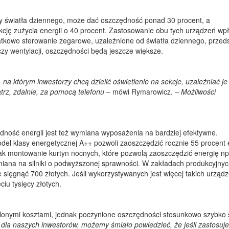
ny światła dziennego, może dać oszczędność ponad 30 procent, a
cję zużycia energii o 40 procent. Zastosowanie obu tych urządzeń wpł
datkowo sterowanie zegarowe, uzależnione od światła dziennego, przed
 czy wentylacji, oszczędności będą jeszcze większe.
a którym inwestorzy chcą dzielić oświetlenie na sekcje, uzależniać je
trz, zdalnie, za pomocą telefonu
– mówi Rymarowicz.
– Możliwości
ość energii jest też wymiana wyposażenia na bardziej efektywne.
l klasy energetycznej A++ pozwoli zaoszczędzić rocznie 55 procent e
jak montowanie kurtyn nocnych, które pozwolą zaoszczędzić energię np
iana na silniki o podwyższonej sprawności. W zakładach produkcyjny
ięgnąć 700 złotych. Jeśli wykorzystywanych jest więcej takich urządz
ciu tysięcy złotych.
lonymi kosztami, jednak poczynione oszczędności stosunkowo szybko 
dla naszych inwestorów, możemy śmiało powiedzieć, że jeśli zastosuj