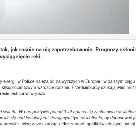
 tak, jak rośnie na nią zapotrzebowanie. Prognozy skłani
wyciągnięcie ręki.
ny energii w Polsce należą do najwyższych w Europie i w dalszym ciąg
 o kilkuprocentowym wzroście rocznie. Przedsiębiorcy szukają więc możl
esie jest coraz większa.
ł światła. W perspektywie ponad 3 lat opłaca się zastosować oświetlen
ić się nad instalacjami sterującymi tym oświetlenie, by dopasować j
ymarowicz, wiceprezes zarządu Elektromont, spółki świadczącej usługi