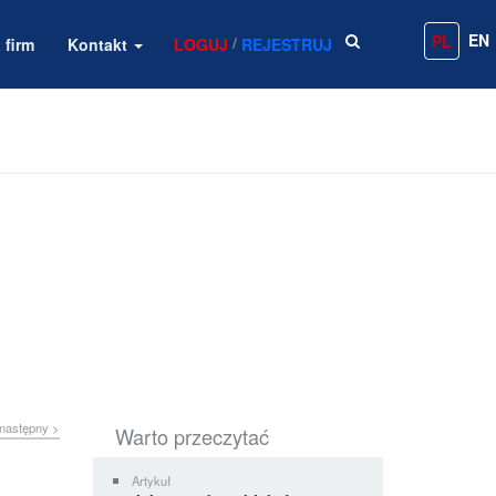
EN
PL
/
 firm
Kontakt
LOGUJ
REJESTRUJ
następny >
Warto przeczytać
Artykuł