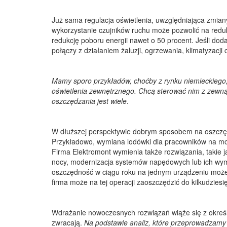
Już sama regulacja oświetlenia, uwzględniająca zmia
wykorzystanie czujników ruchu może pozwolić na reduk
redukcję poboru energii nawet o 50 procent. Jeśli do
połączy z działaniem żaluzji, ogrzewania, klimatyzacji
Mamy sporo przykładów, choćby z rynku niemieckiego, n
oświetlenia zewnętrznego. Chcą sterować nim z zewną
oszczędzania jest wiele
.
W dłuższej perspektywie dobrym sposobem na oszczędn
Przykładowo, wymiana lodówki dla pracowników na mode
Firma Elektromont wymienia także rozwiązania, takie 
nocy, modernizacja systemów napędowych lub ich wym
oszczędność w ciągu roku na jednym urządzeniu może s
firma może na tej operacji zaoszczędzić do kilkudziesię
Wdrażanie nowoczesnych rozwiązań wiąże się z okreś
zwracają.
Na podstawie analiz, które przeprowadzamy 