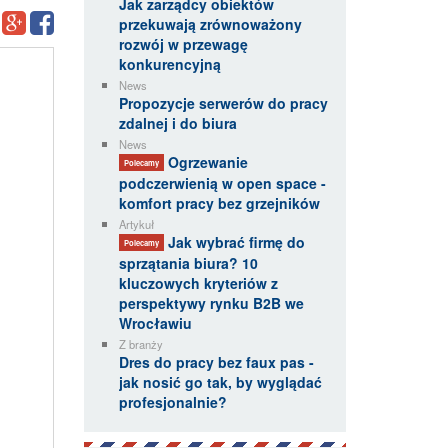
Jak zarządcy obiektów
przekuwają zrównoważony
rozwój w przewagę
konkurencyjną
News
Propozycje serwerów do pracy
zdalnej i do biura
News
Ogrzewanie
Polecamy
podczerwienią w open space -
komfort pracy bez grzejników
Artykuł
Jak wybrać firmę do
Polecamy
sprzątania biura? 10
kluczowych kryteriów z
perspektywy rynku B2B we
Wrocławiu
Z branży
Dres do pracy bez faux pas -
jak nosić go tak, by wyglądać
profesjonalnie?