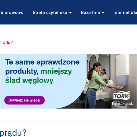
a biurowców
Strefa czytelnika
Baza firm
Internet dla
 prądu?
 prądu?