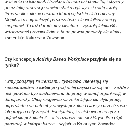
wrażenie na klientach i trochę o to nam też chodziło, żebyśmy
przez taką aranżację powierzchni mogli wyrazić całą swoją
firmową filozofię, w centrum której są ludzie i ich potrzeby.
Moglibyśmy ograniczyć powierzchnię, ale woleliśmy dać ją
zespołowi. To też doradzamy klientom – zyskają lojalność i
wdzięczność pracowników, a to na pewno przełoży się efekty
–
komentuje Katarzyna Zawodna.
Czy koncepcja
Activity Based Workplace
przyjmie się na
rynku?
Firmy podążają za trendami i żywiołowo interesują się
zastosowaniem u siebie przynajmniej części rozwiązań – każde z
nich powinno być dostosowane do pracy w danej organizacji, w
danej branży. Chcą reagować na zmieniające się style pracy,
odpowiadać na potrzeby nowych pokoleń i tworzyć przestrzenie
integrujące cały zespół. Pamiętajmy, że niebawem na rynku
pojawi się pokolenie Z – a to oznacza dla niektórych firm pięć
generacji w jednym biurze
– wyjaśnia Katarzyna Zawodna.