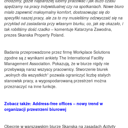
chodzimy, gdzie najbardziej lubimy pracować i jak dużo czasu
spędzamy na pracy indywidualnej czy na spotkaniach. Nowe biuro
miało zapewnić maksymalny komfort, dostosowując się do
specyfiki naszej pracy, ale za to my musieliśmy odzwyczaić się na
przykład od zasiadania przy własnym biurku, co, jak się okazało, i
tak robiliśmy dość rzadko
– komentuje Katarzyna Zawodna,
prezes Skanska Property Poland.
Badania przeprowadzone przez firmę Workplace Solutions
zgodne są z wynikami ankiety The International Facility
Management Association. Pokazują, że w biurze nigdy nie
przebywają naraz wszyscy pracownicy. Stworzenie biurek
„wolnych dla wszystkich” pozwala ograniczyć liczbę stałych
stanowisk pracy, a wygospodarowaną przestrzeń można
przeznaczyć na inne funkcje.
Zobacz także: Address-free offices – nowy trend w
organizacji przestrzeni biurowej
Obecnie w warszawskim biurze Skanska na zasadach
Activity