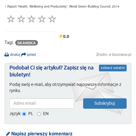
1
Raport “Health, Wellbeing and Productivity”, World Green Building Council, 2014
0.0
Tagi:
SKANSKA
drukuj
poleć
Źródło: e-biurowce.pl
Podobał Ci się artykuł? Zapisz się na
zobacz ostatni
biuletyn!
Podaj swój e-mail, aby otrzymywać najnowsze informacje z
rynku.
Język:
PL
EN
Napisz pierwszy komentarz