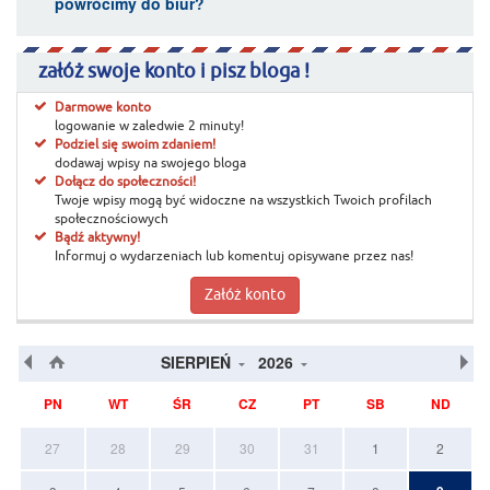
powrócimy do biur?
załóż swoje konto i pisz bloga !
Darmowe konto
logowanie w zaledwie 2 minuty!
Podziel się swoim zdaniem!
dodawaj wpisy na swojego bloga
Dołącz do społeczności!
Twoje wpisy mogą być widoczne na wszystkich Twoich profilach
społecznościowych
Bądź aktywny!
Informuj o wydarzeniach lub komentuj opisywane przez nas!
Załóż konto
SIERPIEŃ
2026
PN
WT
ŚR
CZ
PT
SB
ND
27
28
29
30
31
1
2