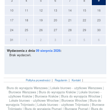
9
3
4
5
6
7
8
10
11
12
13
14
15
16
17
18
19
20
21
22
23
24
25
26
27
28
29
30
31
1
2
3
4
5
6
Wydarzenia z dnia
09 sierpnia 2026
:
Brak wydarzeń.
Polityka prywatności
|
Regulamin
|
Kontakt
|
Biura do wynajęcia Warszawa
|
Lokale biurowo - użytkowe Warszawa
|
Biurowce Warszawa
|
Biura do wynajęcia Kraków
|
Lokale biurowo -
użytkowe Kraków
|
Biurowce Kraków
|
Biura do wynajęcia Wrocław
|
Lokale biurowo - użytkowe Wrocław
|
Biurowce Wrocław
|
Biura do
wynajęcia Trójmiasto
|
Lokale biurowo - użytkowe Trójmiasto
|
Biurowce
Trójmiasto
|
Biura do wynajęcia Poznań
|
Biurowce Poznań
|
Biura do