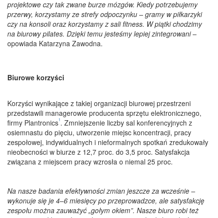
projektowe czy tak zwane burze mózgów. Kiedy potrzebujemy
przerwy, korzystamy ze strefy odpoczynku – gramy w piłkarzyki
czy na konsoli oraz korzystamy z sali fitness. W piątki chodzimy
na biurowy pilates. Dzięki temu jesteśmy lepiej zintegrowani
–
opowiada Katarzyna Zawodna.
Biurowe korzyści
Korzyści wynikające z takiej organizacji biurowej przestrzeni
przedstawili managerowie producenta sprzętu elektronicznego,
1
firmy Plantronics
. Zmniejszenie liczby sal konferencyjnych z
osiemnastu do pięciu, utworzenie miejsc koncentracji, pracy
zespołowej, indywidualnych i nieformalnych spotkań zredukowały
nieobecności w biurze z 12,7 proc. do 3,5 proc. Satysfakcja
związana z miejscem pracy wzrosła o niemal 25 proc.
Na nasze badania efektywności zmian jeszcze za wcześnie –
wykonuje się je 4
–
6 miesięcy po przeprowadzce, ale satysfakcję
zespołu można zauważyć „gołym okiem”. Nasze biuro robi też