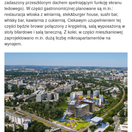
zadaszony przeszklonym dachem spełniającym funkcję ekranu
ledowego). W części gastronomicznej planowane są m.in.:
restauracja włoska z winiarnią, stek&burger house, sushi bar,
whisky bar, kawiarnia z cukiernią. Ciekawym uzupełnieniem tej
części będzie browar połączony z kręgielnią, salą wyposażoną w
stoły bilardowe i salą taneczną. Z kolei, w części mieszkaniowej
zaprojektowano m.in. dużą liczbę mikroapartamentów na
wynajem.