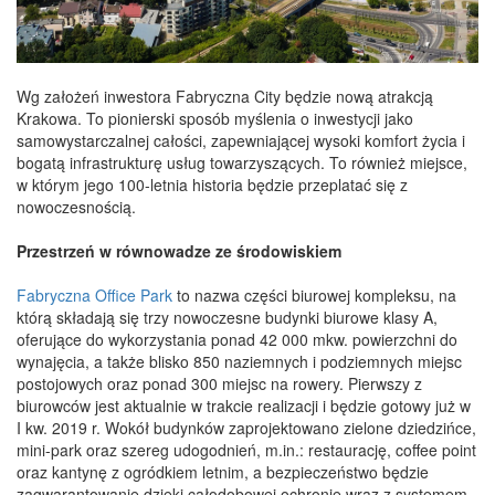
Wg założeń inwestora Fabryczna City będzie nową atrakcją
Krakowa. To pionierski sposób myślenia o inwestycji jako
samowystarczalnej całości, zapewniającej wysoki komfort życia i
bogatą infrastrukturę usług towarzyszących. To również miejsce,
w którym jego 100-letnia historia będzie przeplatać się z
nowoczesnością.
Przestrzeń w równowadze ze środowiskiem
Fabryczna Office Park
to nazwa części biurowej kompleksu, na
którą składają się trzy nowoczesne budynki biurowe klasy A,
oferujące do wykorzystania ponad 42 000 mkw. powierzchni do
wynajęcia, a także blisko 850 naziemnych i podziemnych miejsc
postojowych oraz ponad 300 miejsc na rowery. Pierwszy z
biurowców jest aktualnie w trakcie realizacji i będzie gotowy już w
I kw. 2019 r. Wokół budynków zaprojektowano zielone dziedzińce,
mini-park oraz szereg udogodnień, m.in.: restaurację, coffee point
oraz kantynę z ogródkiem letnim, a bezpieczeństwo będzie
zagwarantowanie dzięki całodobowej ochronie wraz z systemem