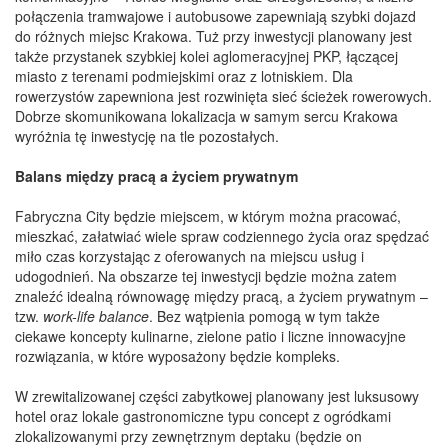
połączenia tramwajowe i autobusowe zapewniają szybki dojazd
do różnych miejsc Krakowa. Tuż przy inwestycji planowany jest
także przystanek szybkiej kolei aglomeracyjnej PKP, łączącej
miasto z terenami podmiejskimi oraz z lotniskiem. Dla
rowerzystów zapewniona jest rozwinięta sieć ścieżek rowerowych.
Dobrze skomunikowana lokalizacja w samym sercu Krakowa
wyróżnia tę inwestycję na tle pozostałych.
Balans między pracą a życiem prywatnym
Fabryczna City będzie miejscem, w którym można pracować,
mieszkać, załatwiać wiele spraw codziennego życia oraz spędzać
miło czas korzystając z oferowanych na miejscu usług i
udogodnień. Na obszarze tej inwestycji będzie można zatem
znaleźć idealną równowagę między pracą, a życiem prywatnym –
tzw.
work-life balance
. Bez wątpienia pomogą w tym także
ciekawe koncepty kulinarne, zielone patio i liczne innowacyjne
rozwiązania, w które wyposażony będzie kompleks.
W zrewitalizowanej części zabytkowej planowany jest luksusowy
hotel oraz lokale gastronomiczne typu concept z ogródkami
zlokalizowanymi przy zewnętrznym deptaku (będzie on