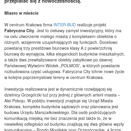
przeplatać się z nowoczesnością.
Miasto w mieście
W centrum Krakowa firma
INTER-BUD
realizuje projekt
Fabryczna City
. Jest to ciekawy zamysł inwestycyjny, który ma
na celu utworzenie małego miasta z kompleksem obiektów o
różnych, wzajemnie uzupełniających się funkcjach. Docelowo
powstaną trzy prestiżowe biurowce klasy A z powierzchnią
biurową do wynajęcia, kilka eleganckich budynków mieszkalnych,
a także dwa zrewitalizowane obiekty zabytkowe po dawnej
Państwowej Wytwórni Wódek „POLMOS”, w których powstanie
rozbudowana część usługowa. Fabryczna City tchnie nowe życie
w kolejne poprzemysłowe tereny w centrum Krakowa.
Inwestycja realizowana jest w dynamicznie rozwijającej się
dzielnicy Grzegórzki tuż przy jednej z głównych arterii miasta –
Alei Pokoju. W pobliżu inwestycji znajduje się Urząd Miasta
Krakowa, kompleks budynków sądowych oraz planowana jest
budowa Urzędu Marszałkowskiego. Dla osób podróżujących
komunikacją miejską nie bez znaczenia jest także to, że w
niewielkiej odległości od budynku znajdują się dwa główne węzły
komunikacyjne – Rondo Mogilskie oraz Grzegórzeckie, a liczne