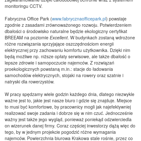
monitoringu CCTV.
Fabryczna Office Park (
www.fabrycznaofficepark.pl
) powstaje
zgodnie z zasadami zrównoważonego rozwoju. Potwierdzeniem
dbałości o środowisko naturalne będzie ekologiczny certyfikat
BREEAM na poziomie
Excellent
. W budynkach zostaną wdrożone
różne rozwiązania sprzyjające oszczędnościom energii
elektrycznej przy zachowaniu komfortu użytkownika. Dzięki nim
będą możliwe np. niższe opłaty serwisowe, ale także dbałość o
lepsze zdrowie i samopoczucie najemców. Z rozwiązań
proekologicznych powstaną m.in.: stacje do ładowania
samochodów elektrycznych, stojaki na rowery oraz szatnie i
natryski dla rowerzystów.
W pracy spędzamy wiele godzin każdego dnia, dlatego niezwykle
ważne jest to, jakie jest nasze biuro i gdzie się znajduje. Miejsce
to musi być komfortowe, by pracownicy mogli jak najefektywniej
realizować swoje zadania i dobrze się w nim czuć. Jednocześnie
ważny jest także jego wygląd, ponieważ poniekąd odzwierciedla
on wizerunek danej firmy. Coraz częściej inwestorzy dążą więc do
tego, by w jednym projekcie pogodzić różne wymagania
najemców. Powierzchnia biurowa Krakowa stale rośnie, przez co