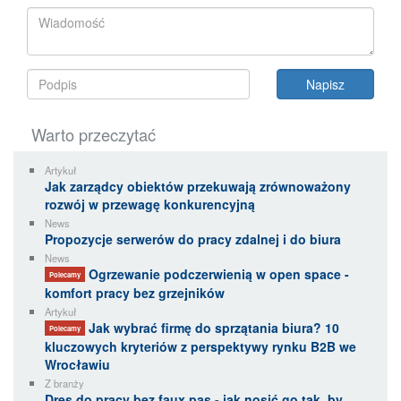
Warto przeczytać
Artykuł
Jak zarządcy obiektów przekuwają zrównoważony
rozwój w przewagę konkurencyjną
News
Propozycje serwerów do pracy zdalnej i do biura
News
Ogrzewanie podczerwienią w open space -
Polecamy
komfort pracy bez grzejników
Artykuł
Jak wybrać firmę do sprzątania biura? 10
Polecamy
kluczowych kryteriów z perspektywy rynku B2B we
Wrocławiu
Z branży
Dres do pracy bez faux pas - jak nosić go tak, by