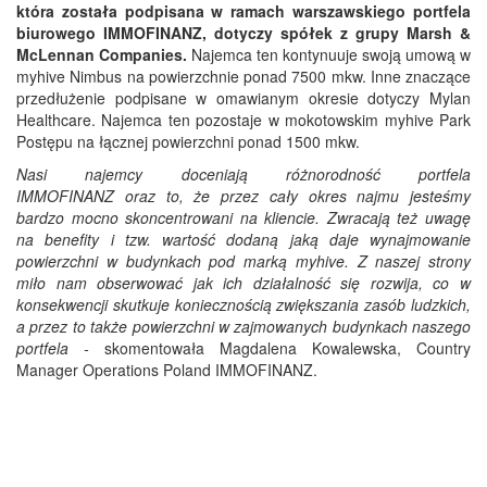
która została podpisana w ramach warszawskiego portfela
biurowego IMMOFINANZ, dotyczy spółek z grupy Marsh &
McLennan Companies.
Najemca ten kontynuuje swoją umową w
myhive Nimbus na powierzchnie ponad 7500 mkw. Inne znaczące
przedłużenie podpisane w omawianym okresie dotyczy Mylan
Healthcare. Najemca ten pozostaje w mokotowskim myhive Park
Postępu na łącznej powierzchni ponad 1500 mkw.
Nasi najemcy doceniają różnorodność portfela
IMMOFINANZ oraz to, że przez cały okres najmu jesteśmy
bardzo mocno skoncentrowani na kliencie. Zwracają też uwagę
na benefity i tzw. wartość dodaną jaką daje wynajmowanie
powierzchni w budynkach pod marką myhive. Z naszej strony
miło nam obserwować jak ich działalność się rozwija, co w
konsekwencji skutkuje koniecznością zwiększania zasób ludzkich,
a przez to także powierzchni w zajmowanych budynkach naszego
portfela -
skomentowała Magdalena Kowalewska, Country
Manager Operations Poland IMMOFINANZ.