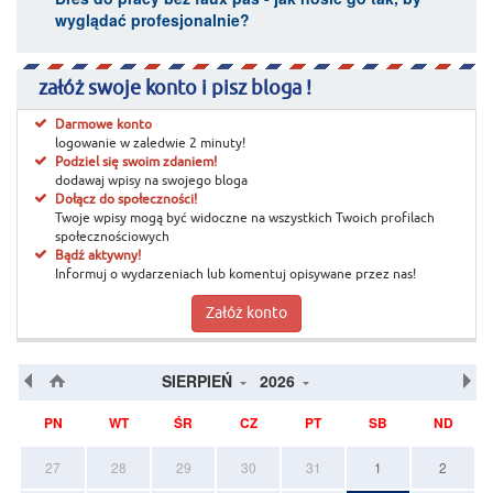
wyglądać profesjonalnie?
załóż swoje konto i pisz bloga !
Darmowe konto
logowanie w zaledwie 2 minuty!
Podziel się swoim zdaniem!
dodawaj wpisy na swojego bloga
Dołącz do społeczności!
Twoje wpisy mogą być widoczne na wszystkich Twoich profilach
społecznościowych
Bądź aktywny!
Informuj o wydarzeniach lub komentuj opisywane przez nas!
Załóż konto
SIERPIEŃ
2026
PN
WT
ŚR
CZ
PT
SB
ND
27
28
29
30
31
1
2