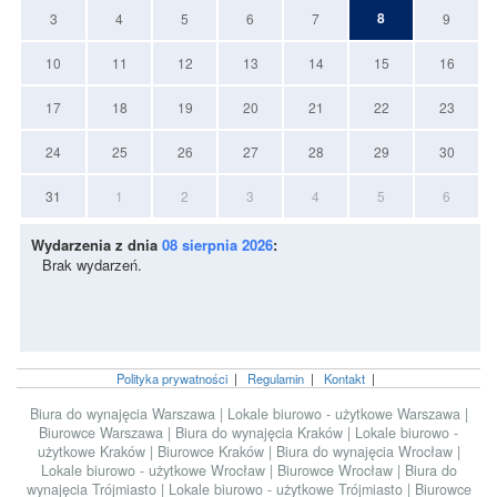
8
3
4
5
6
7
9
10
11
12
13
14
15
16
17
18
19
20
21
22
23
24
25
26
27
28
29
30
31
1
2
3
4
5
6
Wydarzenia z dnia
08 sierpnia 2026
:
Brak wydarzeń.
Polityka prywatności
|
Regulamin
|
Kontakt
|
Biura do wynajęcia Warszawa
|
Lokale biurowo - użytkowe Warszawa
|
Biurowce Warszawa
|
Biura do wynajęcia Kraków
|
Lokale biurowo -
użytkowe Kraków
|
Biurowce Kraków
|
Biura do wynajęcia Wrocław
|
Lokale biurowo - użytkowe Wrocław
|
Biurowce Wrocław
|
Biura do
wynajęcia Trójmiasto
|
Lokale biurowo - użytkowe Trójmiasto
|
Biurowce