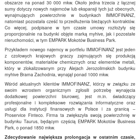
obszarze na ponad 30 000 mkw. Około jedna trzecia z łącznej
sumy dotyczy nowych najemców lub ekspansji tych już obecnych,
wynajmujących powierzchnie w budynkach IMMOFINANZ,
natomiast pozostała cześć to przedłużenia bieżących kontraktów.
Co więcej, podpisane w tym czasie umowy rozłożyły się
proporcjonalnie na budynki objęte marką myhive, jak i pozostałe
nieruchomości, w tym EMPARK Mokotów Business Park.
Przykładem nowego najemcy w portfelu IMMOFINANZ jest jeden
z czołowych krajowych graczy zajmujących się produkcją
komponentów, materiałów chemicznych oraz elementów metali,
który w zlokalizowanym przy Alejach Jerozolimskich budynku
myhive Brama Zachodnia, wynajął ponad 1000 mkw.
Wśród aktualnych klientów IMMOFINANZ, którzy w związku ze
swoim wzrostem organicznym zgłosili potrzebę wynajęcia
dodatkowej powierzchni biurowej, jest m.in. świadczący
profesjonalne i kompleksowe rozwiązania informatyczne oraz
usługi dla instytucji finansowych w Polsce i za granicą –
Proservice Finteco. Firma ta zwiększyła swoją powierzchnię w
budynku Taurus, będącym częścią EMPARK Mokotów Business
Park, o ponad 1850 mkw.
Zdecydowanie największa prolongacja w ostatnim czasie,