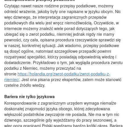
Czytając nawet nasze rodzime przepisy podatkowe, możemy
odnieść wrażenie, jakoby były one napisane w języku obcym. Nic
więc dziwnego, że interpretacja zagranicznych przepisów
podatkowych dla wielu jest wręcz niemożliwością. Oczywiście, w
internecie możemy znaleźć wiele porad dotyczących tego, jak
ubiegać się o zwrot podatku, niemniej jednak nigdy nie mamy
pewności, czy cała, opisana procedura rzeczywiście sprawdzi się
w naszej, konkretnej sytuacji. Jak wiadomo, przepisy podatkowe
są dosyć ogólne, natomiast szczegółowe przepadki powinni
rozpatrywać specjaliści, którzy posiadają odpowiednią wiedzę i
doświadczenie. Przykładowo o tym, jak wygląda procedura zwrotu
podatku z Niemiec, możemy przeczytać na
stronie
https://holandia.org/zwrot-podatku/zwrot-podatku-z-
niemiec/
. Jest ona pisana przez ekspertów, zatem może stanowić
rzetelne źródło wiedzy.
Bariera nie tylko językowa
Korespondowanie z zagranicznym urzędem wymaga niemalże
doskonałej znajomości języka obcego, której zdecydowana
większość podatników zwyczajnie nie posiada. Nie ma w tym nic
dziwnego, szczególnie gdy wyjeżdżamy do pracy sezonowej, a
więc poza granicami Polski spędzamy bardzo krótki okres. Bariera