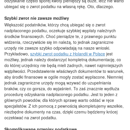
odzyskanie często sporej kwoty pieniędzy są duże, lecz nie warto
ubiegać się o zwrot podatku na własną rękę. Oto, dlaczego.
Szybki zwrot nie zawsze możliwy
Większość podatników, którzy chcą ubiegać się o zwrot
nadpłaconego podatku, oczekuje szybkiej wypłaty należnych
środków finansowych. Choć pieniądze te, z prawnego punktu
widzenia, rzeczywiście się im należą, to jednak zagraniczne
urzędy nie zawsze szybko odpowiadają na nasze wnioski.
Przykładowo,
szybki zwrot podatku z Holandii w Polsce
jest
możliwy, jednak należy dostarczyć kompletną dokumentację, co
do której urzędnicy nie będą mieli żadnych, nawet najmniejszych
wątpliwości. Przedstawienie właściwych dokumentów to warunek,
aby środki finansowe w ogóle mogły zostać wypłacone. Niemniej
jednak zagraniczne urzędy mogą wzywać do uzupełniania
braków, czy co gorsza, do wyjaśnień. To zaś znacznie wydłuża
procedurę odzyskania nadpłaconego podatku. Jest to jeden z
głównych powodów, dla których sprawę warto oddać w ręce
specjalistów. Z ich pomocą z pewnością skompletujemy wszelkie,
niezbędne dokumenty na czas, dzięki czemu będziemy krócej
oczekiwać na zwrot podatku.
Skomplikowane przepisy podatkowe