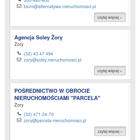
500-440-600
biuro@alternatywa-nieruchomosci.pl
czytaj więcej »
Agencja Soley Żory
Żory
(32) 43 47 494
zory@soley.nieruchomosci.pl
czytaj więcej »
POŚREDNICTWO W OBROCIE
NIERUCHOMOŚCIAMI "PARCELA"
Żory
(32) 471-24-70
zory@parcela-nieruchomosci.pl
czytaj więcej »