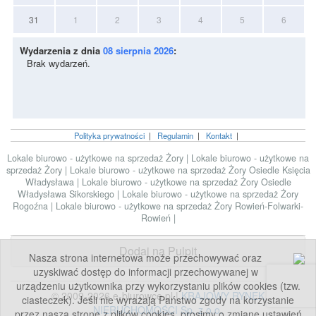
31
1
2
3
4
5
6
Wydarzenia z dnia
08 sierpnia 2026
:
Brak wydarzeń.
Polityka prywatności
|
Regulamin
|
Kontakt
|
Lokale biurowo - użytkowe na sprzedaż Żory
|
Lokale biurowo - użytkowe na
sprzedaż Żory
|
Lokale biurowo - użytkowe na sprzedaż Żory Osiedle Księcia
Władysława
|
Lokale biurowo - użytkowe na sprzedaż Żory Osiedle
Władysława Sikorskiego
|
Lokale biurowo - użytkowe na sprzedaż Żory
Rogoźna
|
Lokale biurowo - użytkowe na sprzedaż Żory Rowień-Folwarki-
Rowień
|
Dodaj na Pulpit
Nasza strona internetowa może przechowywać oraz
uzyskiwać dostęp do informacji przechowywanej w
urządzeniu użytkownika przy wykorzystaniu plików cookies (tzw.
© 2009-2026 e-biurowce.pl |
KRAJOWY RYNEK
ciasteczek). Jeśli nie wyrażają Państwo zgody na korzystanie
NIERUCHOMOŚCI Sp. z o.o.
przez naszą stronę z plików cookies, prosimy o zmianę ustawień