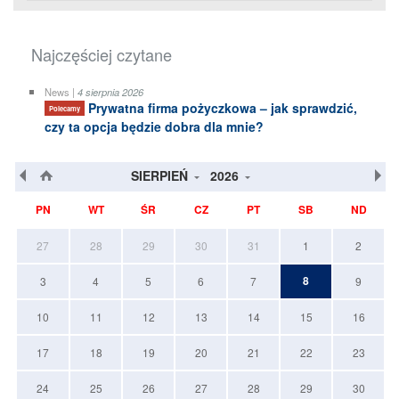
Najczęściej czytane
News |
4 sierpnia 2026
Prywatna firma pożyczkowa – jak sprawdzić,
Polecamy
czy ta opcja będzie dobra dla mnie?
SIERPIEŃ
2026
PN
WT
ŚR
CZ
PT
SB
ND
27
28
29
30
31
1
2
8
3
4
5
6
7
9
10
11
12
13
14
15
16
17
18
19
20
21
22
23
24
25
26
27
28
29
30