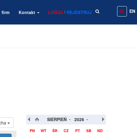
EN
PL
/
 firm
Kontakt
LOGUJ
REJESTRUJ
SIERPIEŃ
2026
cha
PN
WT
ŚR
CZ
PT
SB
ND