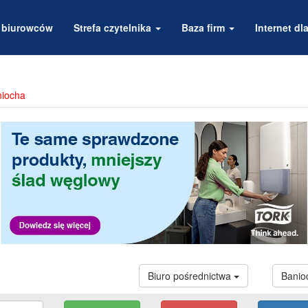
a biurowców
Strefa czytelnika
Baza firm
Internet dla
niocha
Biuro pośrednictwa
Banio