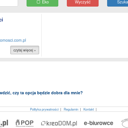
Eko
Wyczyść
ci
omosci.com.pl
czytaj więcej »
dzić, czy ta opcja będzie dobra dla mnie?
Polityka prywatności
|
Regulamin
|
Kontakt
|