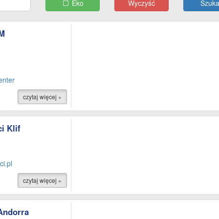
Eko
Wyczyść
M
nter
czytaj więcej »
 Klif
i.pl
czytaj więcej »
Andorra