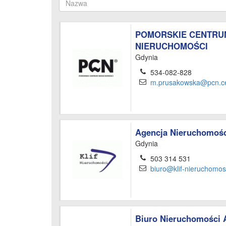
POMORSKIE CENTRU
NIERUCHOMOŚCI
Gdynia
534-082-828
m.prusakowska@pcn.ce
Agencja Nieruchomości
Gdynia
503 314 531
biuro@klif-nieruchomosc
Biuro Nieruchomości 