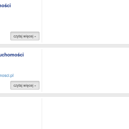
mości
czytaj więcej »
ruchomości
osci.pl
czytaj więcej »