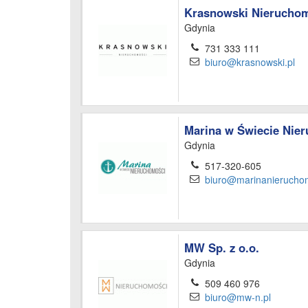
Krasnowski Nierucho
Gdynia
731 333 111
biuro@krasnowski.pl
Marina w Świecie Nie
Gdynia
517-320-605
biuro@marinanieruchom
MW Sp. z o.o.
Gdynia
509 460 976
biuro@mw-n.pl