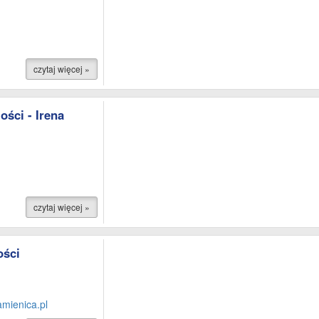
czytaj więcej »
ści - Irena
czytaj więcej »
ości
mienica.pl