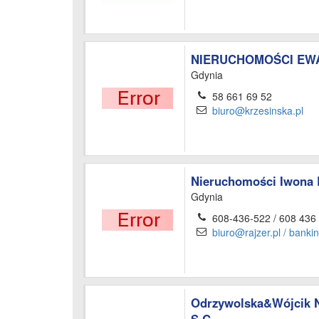
NIERUCHOMOŚCI EW
Gdynia
58 661 69 52
biuro@krzesinska.pl
Nieruchomości Iwona 
Gdynia
608-436-522 / 608 436
biuro@rajzer.pl / bank
Odrzywolska&Wójcik 