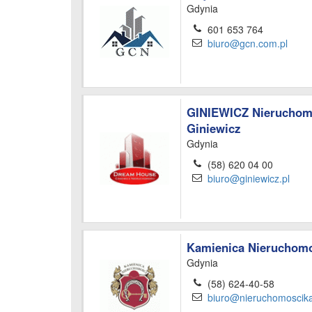
Gdynia
601 653 764
biuro@gcn.com.pl
GINIEWICZ Nieruchomo
Giniewicz
Gdynia
(58) 620 04 00
biuro@giniewicz.pl
Kamienica Nieruchom
Gdynia
(58) 624-40-58
biuro@nieruchomoscika