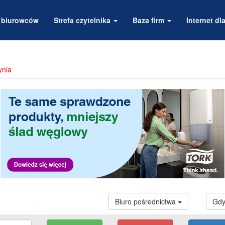
a biurowców
Strefa czytelnika
Baza firm
Internet dla
ynia
Biuro pośrednictwa
Gdy