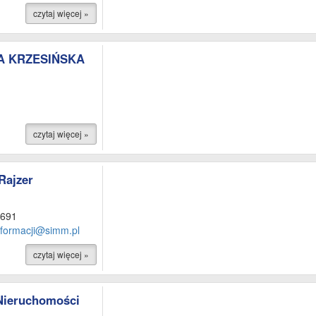
czytaj więcej »
A KRZESIŃSKA
czytaj więcej »
Rajzer
 691
informacji@simm.pl
czytaj więcej »
Nieruchomości