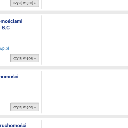
czytaj więcej »
omościami
 S.C
wp.pl
czytaj więcej »
chomości
czytaj więcej »
eruchomości