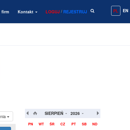
EN
PL
/
 firm
Kontakt
LOGUJ
REJESTRUJ
SIERPIEŃ
2026
nia
PN
WT
ŚR
CZ
PT
SB
ND