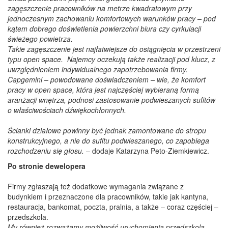
zagęszczenie pracowników na metrze kwadratowym przy
jednoczesnym zachowaniu komfortowych warunków pracy – pod
kątem dobrego doświetlenia powierzchni biura czy cyrkulacji
świeżego powietrza.
Takie zagęszczenie jest najłatwiejsze do osiągnięcia w przestrzeni
typu open space. Najemcy oczekują także realizacji pod klucz, z
uwzględnieniem indywidualnego zapotrzebowania firmy.
Capgemini – powodowane doświadczeniem – wie, że komfort
pracy w open space, która jest najczęściej wybieraną formą
aranżacji wnętrza, podnosi zastosowanie podwieszanych sufitów
o właściwościach dźwiękochłonnych.
Ścianki działowe powinny być jednak zamontowane do stropu
konstrukcyjnego, a nie do sufitu podwieszanego, co zapobiega
rozchodzeniu się głosu.
– dodaje Katarzyna Peto-Ziemkiewicz.
Po stronie dewelopera
Firmy zgłaszają też dodatkowe wymagania związane z
budynkiem i przeznaczone dla pracowników, takie jak kantyna,
restauracja, bankomat, poczta, pralnia, a także – coraz częściej –
przedszkola.
My również rozważamy możliwość uruchomienia przedszkola.
–