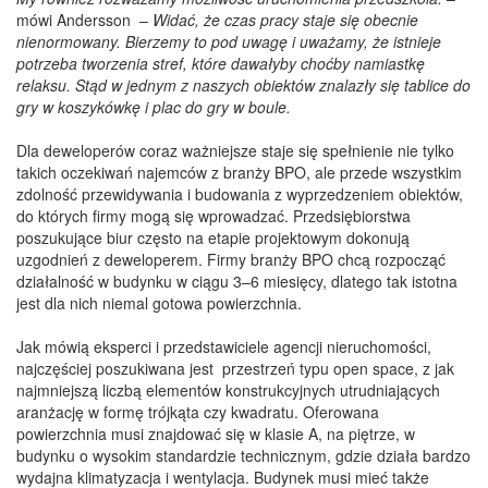
mówi Andersson –
Widać, że czas pracy staje się obecnie
nienormowany. Bierzemy to pod uwagę i uważamy, że istnieje
potrzeba tworzenia stref, które dawałyby choćby namiastkę
relaksu. Stąd w jednym z naszych obiektów znalazły się tablice do
gry w koszykówkę i plac do gry w boule.
Dla deweloperów coraz ważniejsze staje się spełnienie nie tylko
takich oczekiwań najemców z branży BPO, ale przede wszystkim
zdolność przewidywania i budowania z wyprzedzeniem obiektów,
do których firmy mogą się wprowadzać. Przedsiębiorstwa
poszukujące biur często na etapie projektowym dokonują
uzgodnień z deweloperem. Firmy branży BPO chcą rozpocząć
działalność w budynku w ciągu 3–6 miesięcy, dlatego tak istotna
jest dla nich niemal gotowa powierzchnia.
Jak mówią eksperci i przedstawiciele agencji nieruchomości,
najczęściej poszukiwana jest przestrzeń typu open space, z jak
najmniejszą liczbą elementów konstrukcyjnych utrudniających
aranżację w formę trójkąta czy kwadratu. Oferowana
powierzchnia musi znajdować się w klasie A, na piętrze, w
budynku o wysokim standardzie technicznym, gdzie działa bardzo
wydajna klimatyzacja i wentylacja. Budynek musi mieć także