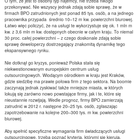
O tym, że jest to osobny typ najemcy, nie trzeba nikogo
przekonywać. Nie wszyscy jednak zdają sobie sprawę, że w
firmach BPO zatrudnionych jest ponad 85 tys. osób, a na jednego
pracownika przypada średnio 10–12 m kw. powierzchni biurowej.
Łatwo więc policzyć, że na usługi te wykorzystuje się ok. 1 mln m
kw. z 3,6 mln m kw. dostępnych obecnie w całym kraju. To niemal
30 proc. całej powierzchni – z czego doskonale zdają sobie
sprawę deweloperzy dostrzegający znakomitą dynamikę tego
ekspansywnego rynku.
Nie dotknął go kryzys, ponieważ Polska stała się
niekwestionowanym europejskim centrum usług
outsourcingowych. Wiodącym ośrodkiem w kraju jest Kraków,
gdzie siedzibę ma prawie połowa firm z tego sektora. Na boomie
zaczynają jednak zyskiwać także mniejsze miasta, w których
lokują się zarówno nowo powstające firmy, jak i te, które się
nieustannie rozwijają. Wedle prognoz, firmy BPO zamierzają
zatrudnić w 2012 r. następne 20–25 tys. osób, zgłaszając
zapotrzebowanie na kolejne 200–300 tys. m kw. powierzchni
biurowej.
Aby spełnić specyficzne wymagania firm świadczących usługi
outsourcingowe, trzeba poznać kryteria, którymi się kierują,