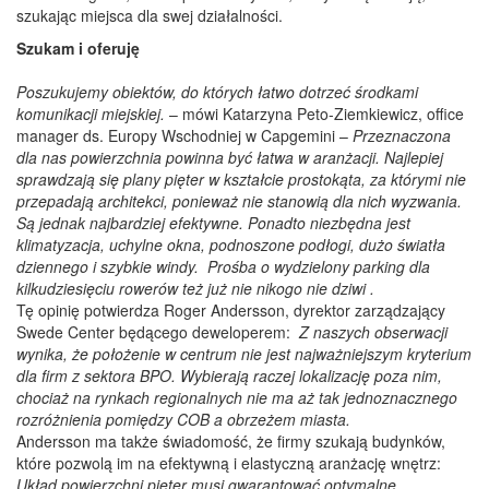
szukając miejsca dla swej działalności.
Szukam i oferuję
Poszukujemy obiektów, do których łatwo dotrzeć środkami
komunikacji miejskiej.
– mówi Katarzyna Peto-Ziemkiewicz, office
manager ds. Europy Wschodniej w Capgemini –
Przeznaczona
dla nas powierzchnia powinna być łatwa w aranżacji. Najlepiej
sprawdzają się plany pięter w kształcie prostokąta, za którymi nie
przepadają architekci, ponieważ nie stanowią dla nich wyzwania.
Są jednak najbardziej efektywne. Ponadto niezbędna jest
klimatyzacja, uchylne okna, podnoszone podłogi, dużo światła
dziennego i szybkie windy. Prośba o wydzielony parking dla
kilkudziesięciu rowerów też już nie nikogo nie dziwi .
Tę opinię potwierdza Roger Andersson, dyrektor zarządzający
Swede Center będącego deweloperem:
Z naszych obserwacji
wynika, że położenie w centrum nie jest najważniejszym kryterium
dla firm z sektora BPO. Wybierają raczej lokalizację poza nim,
chociaż na rynkach regionalnych nie ma aż tak jednoznacznego
rozróżnienia pomiędzy COB a obrzeżem miasta.
Andersson ma także świadomość, że firmy szukają budynków,
które pozwolą im na efektywną i elastyczną aranżację wnętrz:
Układ powierzchni pięter musi gwarantować optymalne