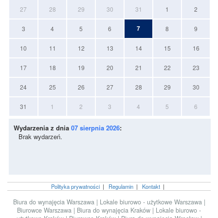
27
28
29
30
31
1
2
7
3
4
5
6
8
9
10
11
12
13
14
15
16
17
18
19
20
21
22
23
24
25
26
27
28
29
30
31
1
2
3
4
5
6
Wydarzenia z dnia
07 sierpnia 2026
:
Brak wydarzeń.
Polityka prywatności
|
Regulamin
|
Kontakt
|
Biura do wynajęcia Warszawa
|
Lokale biurowo - użytkowe Warszawa
|
Biurowce Warszawa
|
Biura do wynajęcia Kraków
|
Lokale biurowo -