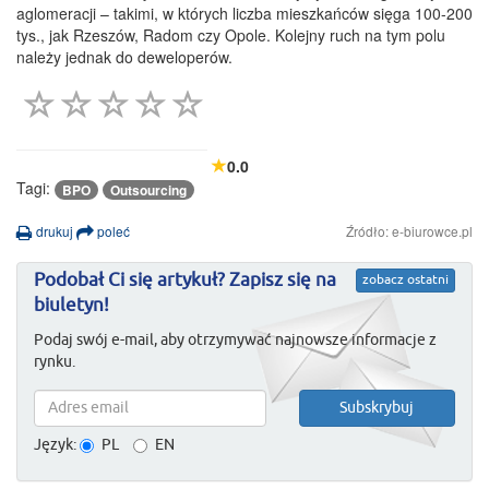
aglomeracji – takimi, w których liczba mieszkańców sięga 100-200
tys., jak Rzeszów, Radom czy Opole. Kolejny ruch na tym polu
należy jednak do deweloperów.
0.0
Tagi:
BPO
Outsourcing
drukuj
poleć
Źródło: e-biurowce.pl
Podobał Ci się artykuł? Zapisz się na
zobacz ostatni
biuletyn!
Podaj swój e-mail, aby otrzymywać najnowsze informacje z
rynku.
Język:
PL
EN