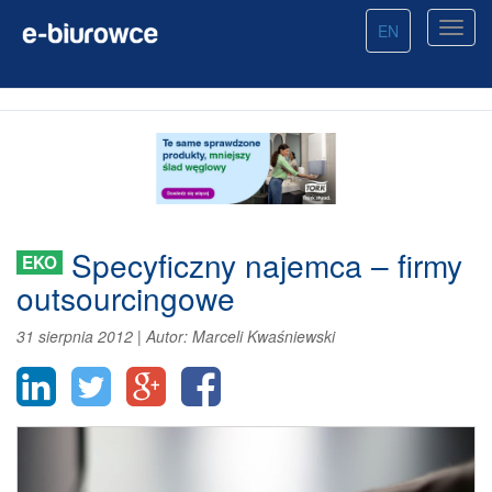
EN
Specyficzny najemca – firmy
EKO
outsourcingowe
31 sierpnia 2012
|
Autor:
Marceli Kwaśniewski