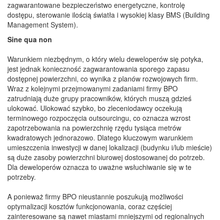
zagwarantowane bezpieczeństwo energetyczne, kontrolę
dostępu, sterowanie ilością światła i wysokiej klasy BMS (Building
Management System).
Sine qua non
Warunkiem niezbędnym, o który wielu deweloperów się potyka,
jest jednak konieczność zagwarantowania sporego zapasu
dostępnej powierzchni, co wynika z planów rozwojowych firm.
Wraz z kolejnymi przejmowanymi zadaniami firmy BPO
zatrudniają duże grupy pracowników, których muszą gdzieś
ulokować. Ulokować szybko, bo zleceniodawcy oczekują
terminowego rozpoczęcia outsourcingu, co oznacza wzrost
zapotrzebowania na powierzchnię rzędu tysiąca metrów
kwadratowych jednorazowo. Dlatego kluczowym warunkiem
umieszczenia inwestycji w danej lokalizacji (budynku i/lub mieście)
są duże zasoby powierzchni biurowej dostosowanej do potrzeb.
Dla deweloperów oznacza to uważne wsłuchiwanie się w te
potrzeby.
A ponieważ firmy BPO nieustannie poszukują możliwości
optymalizacji kosztów funkcjonowania, coraz częściej
zainteresowane są nawet miastami mniejszymi od regionalnych