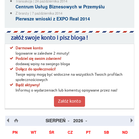
Transakcja | 24 października 2014
Centrum Usług Biznesowych w Przemyślu
Z branży | 7 października 2014
Pierwsze wnioski z EXPO Real 2014
załóż swoje konto i pisz bloga !
Darmowe konto
logowanie w zaledwie 2 minuty!
Podziel się swoim zdaniem!
dodawaj wpisy na swojego bloga
Dołącz do społeczności!
Twoje wpisy mogą być widoczne na wszystkich Twoich profilach
społecznościowych
Bądź aktywny!
Informuj o wydarzeniach lub komentuj opisywane przez nas!
Załóż konto
SIERPIEŃ
2026
PN
WT
ŚR
CZ
PT
SB
ND