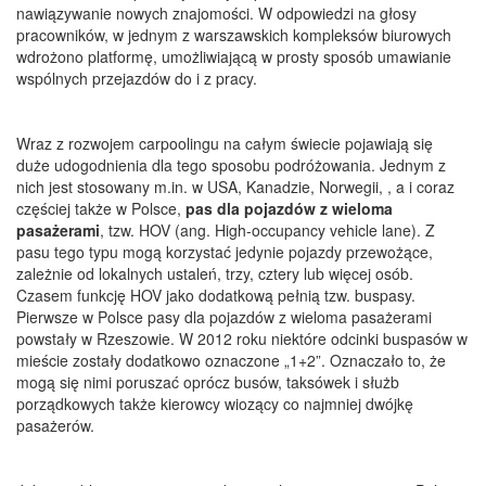
nawiązywanie nowych znajomości. W odpowiedzi na głosy
pracowników, w jednym z warszawskich kompleksów biurowych
wdrożono platformę, umożliwiającą w prosty sposób umawianie
wspólnych przejazdów do i z pracy.
Wraz z rozwojem carpoolingu na całym świecie pojawiają się
duże udogodnienia dla tego sposobu podróżowania. Jednym z
nich jest stosowany m.in. w USA, Kanadzie, Norwegii, , a i coraz
częściej także w Polsce,
pas dla pojazdów z wieloma
pasażerami
, tzw. HOV (ang. High-occupancy vehicle lane). Z
pasu tego typu mogą korzystać jedynie pojazdy przewożące,
zależnie od lokalnych ustaleń, trzy, cztery lub więcej osób.
Czasem funkcję HOV jako dodatkową pełnią tzw. buspasy.
Pierwsze w Polsce pasy dla pojazdów z wieloma pasażerami
powstały w Rzeszowie. W 2012 roku niektóre odcinki buspasów w
mieście zostały dodatkowo oznaczone „1+2”. Oznaczało to, że
mogą się nimi poruszać oprócz busów, taksówek i służb
porządkowych także kierowcy wiozący co najmniej dwójkę
pasażerów.