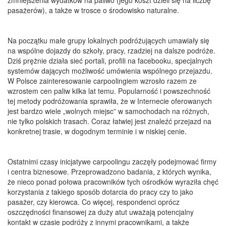
zmniejszenia wydatków na paliwo (jego koszt dzieli się na liczbę
pasażerów), a także w trosce o środowisko naturalne.
Na początku małe grupy lokalnych podróżujących umawiały się
na wspólne dojazdy do szkoły, pracy, rzadziej na dalsze podróże.
Dziś prężnie działa sieć portali, profili na facebooku, specjalnych
systemów dających możliwość umówienia wspólnego przejazdu.
W Polsce zainteresowanie carpoolingiem wzrosło razem ze
wzrostem cen paliw kilka lat temu. Popularność i powszechność
tej metody podróżowania sprawiła, że w Internecie oferowanych
jest bardzo wiele „wolnych miejsc” w samochodach na różnych,
nie tylko polskich trasach. Coraz łatwiej jest znaleźć przejazd na
konkretnej trasie, w dogodnym terminie i w niskiej cenie.
Ostatnimi czasy inicjatywe carpoolingu zaczęły podejmować firmy
i centra biznesowe. Przeprowadzono badania, z których wynika,
że nieco ponad połowa pracowników tych ośrodków wyraziła chęć
korzystania z takiego sposób dotarcia do pracy czy to jako
pasażer, czy kierowca. Co więcej, respondenci oprócz
oszczędności finansowej za duży atut uważają potencjalny
kontakt w czasie podróży z innymi pracownikami, a także