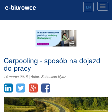
EN
Carpooling - sposób na dojazd
do pracy
14 marca 2015
|
Autor:
Sebastian Nycz