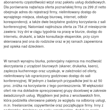
abonamentu częstotliwości wizyt oraz pakietu usług dodatkowych.
Dla porównania najtańsza oferta poznańskiej firmy za 299 zł netto
obejmuje adres do rejestracji firmy, nielimitowany dostęp do
wynajętego miejsca, obsługę biurową, internet, odbiór
korespondencji, a także dwie bezpłatne godziny korzystania z sali
konferencyjnej. Natomiast najdroższa oferta za 754 zł miesięcznie
zawiera: trzy dni w ciągu tygodnia na pracę w biurze, dostęp do
internetu, drukarki, a także konsultacje eksperckie, przy czym
skierowana jest ona do rodziców oraz w jej ramach zapewniona
jest opieka nad dzieckiem.
W ramach wynajmu biurka, potencjalny najemca ma możliwość
skorzystania z urządzeń biurowych (skaner, drukarka, ksero),
zaplecza kuchennego oraz uzyskuje, w zależności od oferty,
nielimitowany lub ograniczony godzinowo dostęp do sali
konferencyjnej. W jednym z badanych przypadków jest to aż 50
proc. zniżka na korzystanie z tego pomieszczenia. W większości
ofert nie ma dokładnie sprecyzowanej grupy docelowej w zakresie
świadczonych usług. Wyjątkiem jest jedna z wrocławskich firm,
która podzieliła oferowane pakiety ze względu na odbiorcę usługi,
m.in. freelancerów, copywriterów oraz początkujące firmy. Inny z
podmiotów, działający na rynku wrocławskim, dedykuje swoje