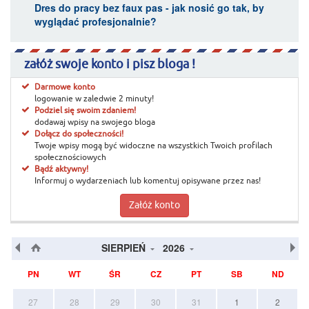
Dres do pracy bez faux pas - jak nosić go tak, by
wyglądać profesjonalnie?
załóż swoje konto i pisz bloga !
Darmowe konto
logowanie w zaledwie 2 minuty!
Podziel się swoim zdaniem!
dodawaj wpisy na swojego bloga
Dołącz do społeczności!
Twoje wpisy mogą być widoczne na wszystkich Twoich profilach
społecznościowych
Bądź aktywny!
Informuj o wydarzeniach lub komentuj opisywane przez nas!
Załóż konto
SIERPIEŃ
2026
PN
WT
ŚR
CZ
PT
SB
ND
27
28
29
30
31
1
2