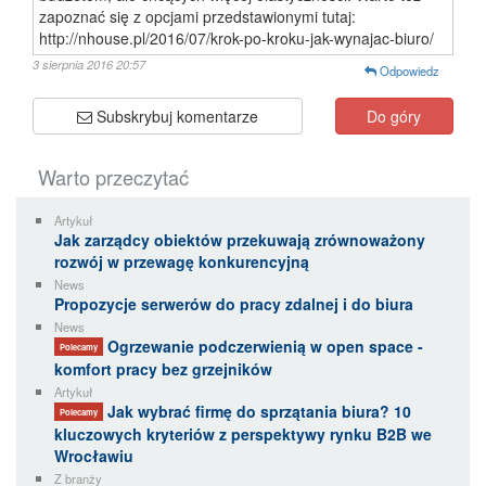
zapoznać się z opcjami przedstawionymi tutaj:
http://nhouse.pl/2016/07/krok-po-kroku-jak-wynajac-biuro/
3 sierpnia 2016 20:57
Odpowiedz
Subskrybuj komentarze
Do góry
Warto przeczytać
Artykuł
Jak zarządcy obiektów przekuwają zrównoważony
rozwój w przewagę konkurencyjną
News
Propozycje serwerów do pracy zdalnej i do biura
News
Ogrzewanie podczerwienią w open space -
Polecamy
komfort pracy bez grzejników
Artykuł
Jak wybrać firmę do sprzątania biura? 10
Polecamy
kluczowych kryteriów z perspektywy rynku B2B we
Wrocławiu
Z branży