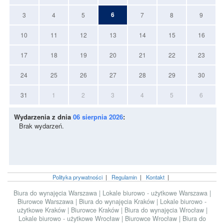
6
3
4
5
7
8
9
10
11
12
13
14
15
16
17
18
19
20
21
22
23
24
25
26
27
28
29
30
31
1
2
3
4
5
6
Wydarzenia z dnia
06 sierpnia 2026
:
Brak wydarzeń.
Polityka prywatności
|
Regulamin
|
Kontakt
|
Biura do wynajęcia Warszawa
|
Lokale biurowo - użytkowe Warszawa
|
Biurowce Warszawa
|
Biura do wynajęcia Kraków
|
Lokale biurowo -
użytkowe Kraków
|
Biurowce Kraków
|
Biura do wynajęcia Wrocław
|
Lokale biurowo - użytkowe Wrocław
|
Biurowce Wrocław
|
Biura do