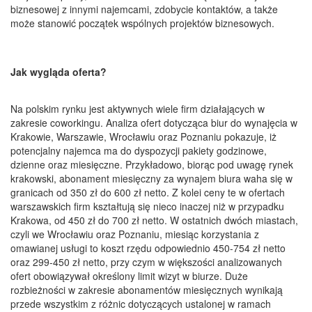
biznesowej z innymi najemcami, zdobycie kontaktów, a także
może stanowić początek wspólnych projektów biznesowych.
Jak wygląda oferta?
Na polskim rynku jest aktywnych wiele firm działających w
zakresie coworkingu. Analiza ofert dotycząca biur do wynajęcia w
Krakowie, Warszawie, Wrocławiu oraz Poznaniu pokazuje, iż
potencjalny najemca ma do dyspozycji pakiety godzinowe,
dzienne oraz miesięczne. Przykładowo, biorąc pod uwagę rynek
krakowski, abonament miesięczny za wynajem biura waha się w
granicach od 350 zł do 600 zł netto. Z kolei ceny te w ofertach
warszawskich firm kształtują się nieco inaczej niż w przypadku
Krakowa, od 450 zł do 700 zł netto. W ostatnich dwóch miastach,
czyli we Wrocławiu oraz Poznaniu, miesiąc korzystania z
omawianej usługi to koszt rzędu odpowiednio 450-754 zł netto
oraz 299-450 zł netto, przy czym w większości analizowanych
ofert obowiązywał określony limit wizyt w biurze. Duże
rozbieżności w zakresie abonamentów miesięcznych wynikają
przede wszystkim z różnic dotyczących ustalonej w ramach