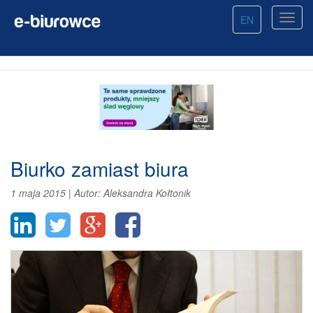
EN
Biurko zamiast biura
1 maja 2015
|
Autor:
Aleksandra Kołtonik