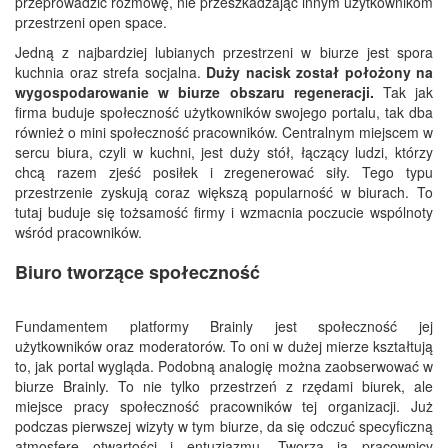
przeprowadzić rozmowę, nie przeszkadzając innym użytkownikom
przestrzeni open space.
Jedną z najbardziej lubianych przestrzeni w biurze jest spora
kuchnia oraz strefa socjalna.
Duży nacisk został położony na
wygospodarowanie w biurze obszaru regeneracji.
Tak jak
firma buduje społeczność użytkowników swojego portalu, tak dba
również o mini społeczność pracowników. Centralnym miejscem w
sercu biura, czyli w kuchni, jest duży stół, łączący ludzi, którzy
chcą razem zjeść posiłek i zregenerować siły. Tego typu
przestrzenie zyskują coraz większą popularność w biurach. To
tutaj buduje się tożsamość firmy i wzmacnia poczucie wspólnoty
wśród pracowników.
Biuro tworzące społeczność
Fundamentem platformy Brainly jest społeczność jej
użytkowników oraz moderatorów. To oni w dużej mierze kształtują
to, jak portal wygląda. Podobną analogię można zaobserwować w
biurze Brainly. To nie tylko przestrzeń z rzędami biurek, ale
miejsce pracy społeczność pracowników tej organizacji. Już
podczas pierwszej wizyty w tym biurze, da się odczuć specyficzną
atmosferę otwartości i entuzjazmu. Tworzą ją pracownicy