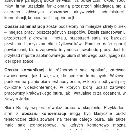
mkw. firma urządziła funkcjonalną przestrzeń składającą się z
czterech głównych obszarów aktywności: administracji,
komunikacji, koncentracji i regeneracji.
Obszar administracji
został podzielony na mniejsze strefy biurek
– miejsca pracy poszczególnych zespołów. Dzięki zastosowaniu
przepierzeń z drewna i metalu, przestrzeń stała się bardziej
przytulna i przyjazna dla użytkowników. Pomimo dość sporej
powierzchni, biuro zapewnia intymność i swobodę pracy. Jest to
przykład mądrze zaplanowanego biura strefowego bazującego na
idei open space.
Obszar komunikacji
to różnorodne sale spotkań, zarówno
dwuosobowe, jak i większe, do spotkań formalnych. Ważnym
punktem na planie biura jest audytorium, w którym odbywają się
cykliczne videokonferencje, w których biorą udział zarówno
pracownicy krakowskiego biura, jak i wirtualnie ci za oceanem, w
Nowym Jorku.
Biuro Brainly wspiera również pracę w skupieniu. Przykładem
stref z
obszaru koncentracji
mogą być klasyczne budki
telefoniczne zlokalizowane na terenie całego biura, ale także
małe sale jednoosobowe, w których komfortowo można