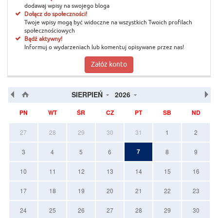
dodawaj wpisy na swojego bloga
Dołącz do społeczności!
Twoje wpisy mogą być widoczne na wszystkich Twoich profilach
społecznościowych
Bądź aktywny!
Informuj o wydarzeniach lub komentuj opisywane przez nas!
Załóż konto
SIERPIEŃ
2026
PN
WT
ŚR
CZ
PT
SB
ND
27
28
29
30
31
1
2
7
3
4
5
6
8
9
10
11
12
13
14
15
16
17
18
19
20
21
22
23
24
25
26
27
28
29
30