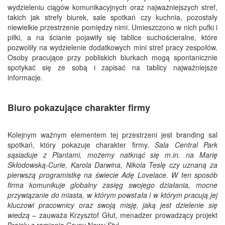
wydzieleniu ciągów komunikacyjnych oraz najważniejszych stref,
takich jak strefy biurek, sale spotkań czy kuchnia, pozostały
niewielkie przestrzenie pomiędzy nimi. Umieszczono w nich pufki i
piłki, a na ścianie pojawiły się tablice suchościeralne, które
pozwoliły na wydzielenie dodatkowych mini stref pracy zespołów.
Osoby pracujące przy pobliskich biurkach mogą spontanicznie
spotykać się ze sobą i zapisać na tablicy najważniejsze
informacje.
Biuro pokazujące charakter firmy
Kolejnym ważnym elementem tej przestrzeni jest branding sal
spotkań, który pokazuje charakter firmy.
Sala Central Park
sąsiaduje z Plantami, możemy natknąć się m.in. na Marię
Skłodowską-Curie, Karola Darwina, Nikola Teslę czy uznaną za
pierwszą programistkę na świecie Adę Lovelace. W ten sposób
firma komunikuje globalny zasięg swojego działania, mocne
przywiązanie do miasta, w którym powstała i w którym pracują jej
kluczowi pracownicy oraz swoją misję, jaką jest dzielenie się
wiedzą
– zauważa Krzysztof Głut, menadżer prowadzący projekt
Brainly z ramienia Grupy Nowy Styl.