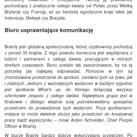
pochodzący z praktycznie całego świata: od Polski, przez Wielką
Brytanię czy Francję, aż po bardziej egzotyczne kraje takie jak
Indonezja, Meksyk czy Brazylia.
Biuro usprawniające komunikację
Brainly jest globalną społecznością, której użytkownicy pochodzą
z ponad 35 krajów. Z tego powodu konieczna jest współpraca z
ludźmi i partnerami z całego świata, pracującymi w różnych
strefach czasowych. Biuro zostało tak zaaranżowane, by na tą
potrzebę jak najlepiej odpowiadać.
Pomocne w tym są
zróżnicowane przestrzenie do spotkań, zarówno tych na żywo, jak
i zdalnych. Jednym z ważniejszych wydarzeń w każdym tygodniu
jest spotkanie What’s up, do którego dołączają wszyscy
członkowie zespołu z całego świata. Największa grupa jest w
Krakowie i dlatego właśnie tutaj potrzebowaliśmy specjalnej
przestrzeni do prowadzenia tych wydarzeń. Poza spotkaniami,
miejsce to może świetnie służyć jako przestrzeń do kreatywnej
pracy bądź wypoczynku
– mówi Arden Schneider, Chief People
Officer w Brainly.
W biurze Brainly bardzo dobrze wykorzystano przestrzeń. Po