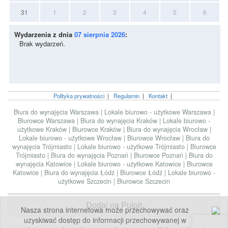
31
1
2
3
4
5
6
Wydarzenia z dnia
07 sierpnia 2026
:
Brak wydarzeń.
Polityka prywatności
|
Regulamin
|
Kontakt
|
Biura do wynajęcia Warszawa
|
Lokale biurowo - użytkowe Warszawa
|
Biurowce Warszawa
|
Biura do wynajęcia Kraków
|
Lokale biurowo -
użytkowe Kraków
|
Biurowce Kraków
|
Biura do wynajęcia Wrocław
|
Lokale biurowo - użytkowe Wrocław
|
Biurowce Wrocław
|
Biura do
wynajęcia Trójmiasto
|
Lokale biurowo - użytkowe Trójmiasto
|
Biurowce
Trójmiasto
|
Biura do wynajęcia Poznań
|
Biurowce Poznań
|
Biura do
wynajęcia Katowice
|
Lokale biurowo - użytkowe Katowice
|
Biurowce
Katowice
|
Biura do wynajęcia Łódź
|
Biurowce Łódź
|
Lokale biurowo -
użytkowe Szczecin
|
Biurowce Szczecin
Dodaj na Pulpit
Nasza strona internetowa może przechowywać oraz
uzyskiwać dostęp do informacji przechowywanej w