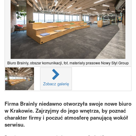
Biuro Brainly, obszar komunikacji, fot. materiały prasowe Nowy Styl Group
Zobacz galerię
Firma Brainly niedawno otworzyła swoje nowe biuro
w Krakowie. Zajrzyjmy do jego wnętrza, by poznać
charakter firmy i poczuć atmosferę panującą wokół
serwisu.