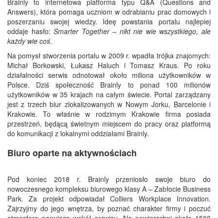
Brainly to internetowa platforma typu Q&A (Questions and
Answers), która pomaga uczniom w odrabianiu prac domowych i
poszerzaniu swojej wiedzy. Ideę powstania portalu najlepiej
oddaje hasło:
Smarter Together – nikt nie wie wszystkiego, ale
każdy wie coś
.
Na pomysł stworzenia portalu w 2009 r. wpadła trójka znajomych:
Michał Borkowski, Łukasz Haluch i Tomasz Kraus. Po roku
działalności serwis odnotował około miliona użytkowników w
Polsce. Dziś społeczność Brainly to ponad 100 milionów
użytkowników w 35 krajach na całym świecie. Portal zarządzany
jest z trzech biur zlokalizowanych w Nowym Jorku, Barcelonie i
Krakowie. To właśnie w rodzimym Krakowie firma posiada
przestrzeń, będącą świetnym miejscem do pracy oraz platformą
do komunikacji z lokalnymi oddziałami Brainly.
Biuro oparte na aktywnościach
Pod koniec 2018 r. Brainly przeniosło swoje biuro do
nowoczesnego kompleksu biurowego klasy A – Zabłocie Business
Park. Za projekt odpowiadał Colliers Workplace Innovation.
Zajrzyjmy do jego wnętrza, by poznać charakter firmy i poczuć
atmosferę panującą wokół serwisu. Na powierzchni około 1500