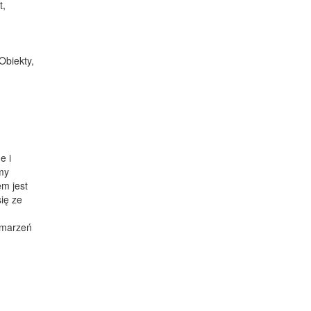
t,
Obiekty,
e i
my
m jest
ię ze
h marzeń