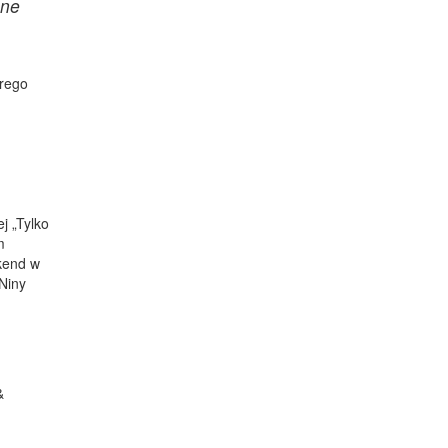
ane
órego
j „Tylko
m
kend w
Niny
&