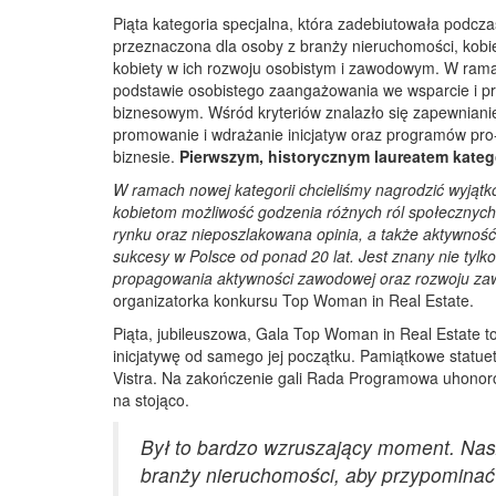
Piąta kategoria specjalna, która zadebiutowała podcza
przeznaczona dla osoby z branży nieruchomości, kobie
kobiety w ich rozwoju osobistym i zawodowym. W ram
podstawie osobistego zaangażowania we wsparcie i pr
biznesowym. Wśród kryteriów znalazło się zapewnianie 
promowanie i wdrażanie inicjatyw oraz programów pro-
biznesie.
Pierwszym, historycznym laureatem kateg
W ramach nowej kategorii chcieliśmy nagrodzić wyjątko
kobietom możliwość godzenia różnych ról społecznych 
rynku oraz nieposzlakowana opinia, a także aktywnoś
sukcesy w Polsce od ponad 20 lat. Jest znany nie tylk
propagowania aktywności zawodowej oraz rozwoju zaw
organizatorka konkursu Top Woman in Real Estate.
Piąta, jubileuszowa, Gala Top Woman in Real Estate t
inicjatywę od samego jej początku. Pamiątkowe statuetk
Vistra. Na zakończenie gali Rada Programowa uhonor
na stojąco.
Był to bardzo wzruszający moment. Nasz
branży nieruchomości, aby przypominać