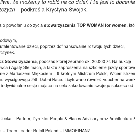
wa, że możemy to robić na co dzień i że jest to doceni
ężczyzn
– podkreśla Krystyna Swojak.
a o powołaniu do życia
stowarzyszenia TOP WOMAN for women
, kt
awodowym,
talentowane dzieci, poprzez dofinansowanie rozwoju tych dzieci,
wczynek.
ecz Stowarzyszenia
, podczas której zebrano ok. 20.000 zł. Na aukcję
wca i Agaty Stelmach, a także zaproszenia na szkolenie jazdy sportowe
ualne z Mariuszem Miękosiem – 9-krotnym Mistrzem Polski, Wicemistrze
onu wyścigowego 24h Dubai Race. Licytowano również voucher na wee
na indywidualne sesje mające na celu zakodowanie swojego sukcesu od 
2
iecka – Partner, Dyrektor People & Places Advisory oraz Architecture 
a – Team Leader Retail Poland – IMMOFINANZ