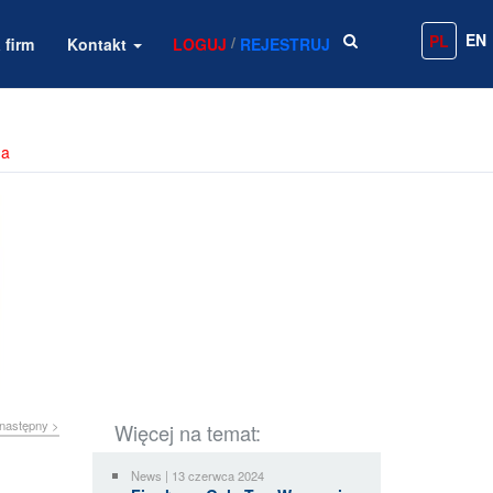
EN
PL
/
 firm
Kontakt
LOGUJ
REJESTRUJ
na
następny >
Więcej na temat:
News | 13 czerwca 2024