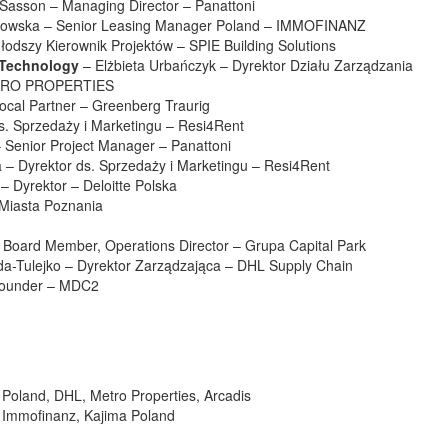
Sasson – Managing Director – Panattoni
rowska – Senior Leasing Manager Poland – IMMOFINANZ
dszy Kierownik Projektów – SPIE Building Solutions
& Technology
– Elżbieta Urbańczyk – Dyrektor Działu Zarządzania
 METRO PROPERTIES
ocal Partner – Greenberg Traurig
ds. Sprzedaży i Marketingu – Resi4Rent
Senior Project Manager – Panattoni
a – Dyrektor ds. Sprzedaży i Marketingu – Resi4Rent
– Dyrektor – Deloitte Polska
 Miasta Poznania
oard Member, Operations Director – Grupa Capital Park
a-Tulejko – Dyrektor Zarządzająca – DHL Supply Chain
Founder – MDC2
 Poland, DHL, Metro Properties, Arcadis
mmofinanz, Kajima Poland