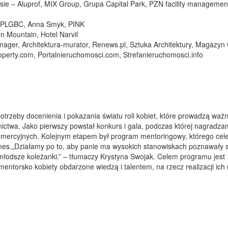
sie – Aluprof, MIX Group, Grupa Capital Park, PZN facility managemen
, PLGBC, Anna Smyk, PINK
n Mountain, Hotel Narvil
anager, Architektura-murator, Renews.pl, Sztuka Architektury, Magazyn 
operty.com, Portalnieruchomosci.com, Strefanieruchomosci.info
otrzeby docenienia i pokazania światu roli kobiet, które prowadzą ważn
ictwa. Jako pierwszy powstał konkurs i gala, podczas której nagradza
omercyjnych. Kolejnym etapem był program mentoringowy, którego cele
nes.„Działamy po to, aby panie ma wysokich stanowiskach poznawały s
młodsze koleżanki.” – tłumaczy Krystyna Swojak. Celem programu jest
entorsko kobiety obdarzone wiedzą i talentem, na rzecz realizacji ic