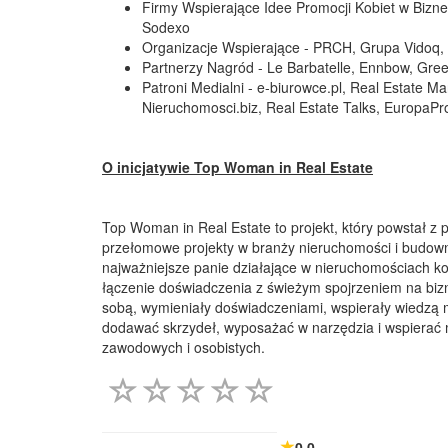
Firmy Wspierające Idee Promocji Kobiet w Bizne
Sodexo
Organizacje Wspierające - PRCH, Grupa Vidoq
Partnerzy Nagród - Le Barbatelle, Ennbow, Gree
Patroni Medialni - e-biurowce.pl, Real Estate M
Nieruchomosci.biz, Real Estate Talks, EuropaPr
O inicjatywie Top Woman in Real Estate
Top Woman in Real Estate to projekt, który powstał z p
przełomowe projekty w branży nieruchomości i budown
najważniejsze panie działające w nieruchomościach k
łączenie doświadczenia z świeżym spojrzeniem na biz
sobą, wymieniały doświadczeniami, wspierały wiedzą 
dodawać skrzydeł, wyposażać w narzędzia i wspierać m
zawodowych i osobistych.
0.0