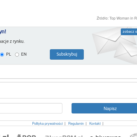
Źródło: Top Woman in R
yn!
zobacz o
acje z rynku.
PL
EN
Polityka prywatności
|
Regulamin
|
Kontakt
|