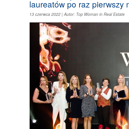
laureatów po raz pierwszy
13 czerwca 2022
|
Autor:
Top Woman in Real Estate