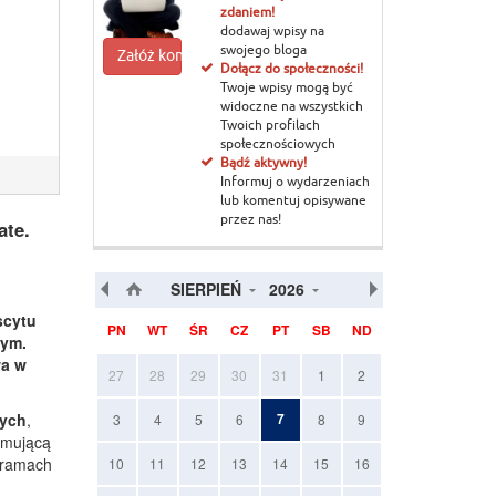
zdaniem!
dodawaj wpisy na
swojego bloga
Załóż konto
Dołącz do społeczności!
Twoje wpisy mogą być
widoczne na wszystkich
Twoich profilach
społecznościowych
Bądź aktywny!
Informuj o wydarzeniach
lub komentuj opisywane
przez nas!
ate.
SIERPIEŃ
2026
scytu
PN
WT
ŚR
CZ
PT
SB
ND
wym.
wa w
27
28
29
30
31
1
2
nych
,
7
3
4
5
6
8
9
ajmującą
 ramach
10
11
12
13
14
15
16