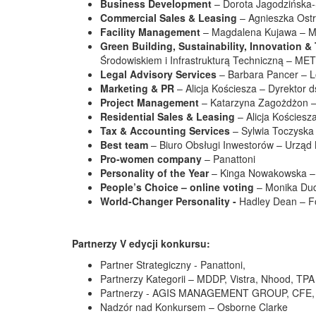
Business Development
– Dorota Jagodzińska-
Commercial Sales & Leasing
– Agnieszka Ost
Facility Management
– Magdalena Kujawa – Mło
Green Building, Sustainability, Innovation 
Środowiskiem i Infrastrukturą Techniczną –
Legal Advisory Services
– Barbara Pancer – L
Marketing & PR
– Alicja Kościesza – Dyrektor 
Project Management
– Katarzyna Zagożdżon – 
Residential Sales & Leasing
– Alicja Kościesz
Tax & Accounting Services
– Sylwia Toczyska 
Best team
– Biuro Obsługi Inwestorów – Urząd
Pro-women company
– Panattoni
Personality of the Year
– Kinga Nowakowska – B
People’s Choice – online voting
– Monika Dud
World-Changer Personality -
Hadley Dean – 
Partnerzy V edycji konkursu:
Partner Strategiczny - Panattoni,
Partnerzy Kategorii – MDDP, Vistra, Nhood, TPA
Partnerzy - AGIS MANAGEMENT GROUP, CFE, I
Nadzór nad Konkursem – Osborne Clarke