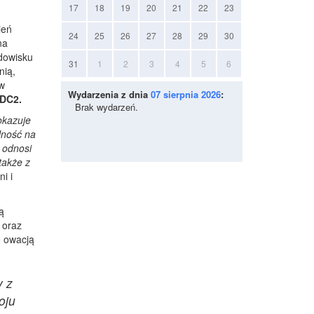
17
18
19
20
21
22
23
ień
24
25
26
27
28
29
30
na
dowisku
31
1
2
3
4
5
6
nią,
 w
Wydarzenia z dnia
07 sierpnia 2026
:
MDC2.
Brak wydarzeń.
okazuje
lność na
 odnosi
także z
i i
ą
 oraz
e owacją
y z
oju