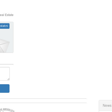
eal Estate
statni