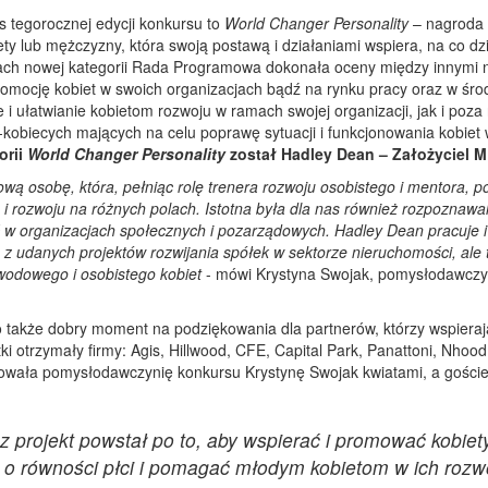
s tegorocznej edycji konkursu to
World Changer Personality
– nagroda
ty lub mężczyzny, która swoją postawą i działaniami wspiera, na co dz
ach nowej kategorii Rada Programowa dokonała oceny między innymi 
omocję kobiet w swoich organizacjach bądź na rynku pracy oraz w śro
i ułatwianie kobietom rozwoju w ramach swojej organizacji, jak i poza 
kobiecych mających na celu poprawę sytuacji i funkcjonowania kobiet
orii
World Changer Personality
został
Hadley Dean – Założyciel 
wą osobę, która, pełniąc rolę trenera rozwoju osobistego i mentora, p
i rozwoju na różnych polach. Istotna była dla nas również rozpoznawa
ć w organizacjach społecznych i pozarządowych. Hadley Dean pracuje i
o z udanych projektów rozwijania spółek w sektorze nieruchomości, ale 
odowego i osobistego kobiet
- mówi Krystyna Swojak, pomysłodawczyn
o także dobry moment na podziękowania dla partnerów, którzy wspieraj
i otrzymały firmy: Agis, Hillwood, CFE, Capital Park, Panattoni, Nhood
owała pomysłodawczynię konkursu Krystynę Swojak kwiatami, a gości
 projekt powstał po to, aby wspierać i promować kobiet
 o równości płci i pomagać młodym kobietom w ich rozw