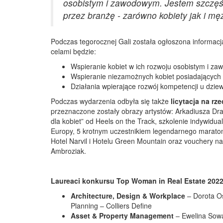
osobistym i zawodowym. Jestem szczęśli
przez branżę - zarówno kobiety jak i m
Podczas tegorocznej Gali została ogłoszona informacj
celami będzie:
Wspieranie kobiet w ich rozwoju osobistym i z
Wspieranie niezamożnych kobiet posiadających u
Działania wpierające rozwój kompetencji u dzie
Podczas wydarzenia odbyła się także
licytacja na rz
przeznaczone zostały obrazy artystów: Arkadiusza Dra
dla kobiet” od Heels on the Track, szkolenie indywid
Europy, 5 krotnym uczestnikiem legendarnego marat
Hotel Narvil i Hotelu Green Mountain oraz vouchery 
Ambroziak.
Laureaci konkursu Top Woman in Real Estate 202
Architecture, Design & Workplace
– Dorota Os
Planning – Colliers Define
Asset & Property Management
– Ewelina Sow