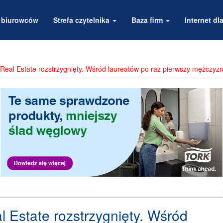
a biurowców
Strefa czytelnika
Baza firm
Internet dla
eal Estate rozstrzygnięty. Wśród laureatów po raz pierwszy mężczyz
 Estate rozstrzygnięty. Wśród