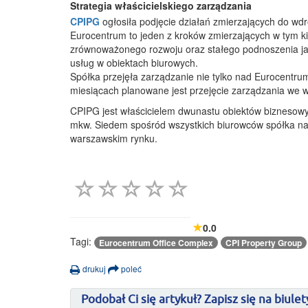
Strategia właścicielskiego zarządzania
CPIPG
ogłosiła podjęcie działań zmierzających do wdr
Eurocentrum to jeden z kroków zmierzających w tym ki
zrównoważonego rozwoju oraz stałego podnoszenia jakoś
usług w obiektach biurowych.
Spółka przejęła zarządzanie nie tylko nad Eurocentrum
miesiącach planowane jest przejęcie zarządzania we ws
CPIPG jest właścicielem dwunastu obiektów biznesowyc
mkw. Siedem spośród wszystkich biurowców spółka naby
warszawskim rynku.
0.0
Tagi:
Eurocentrum Office Complex
CPI Property Group
drukuj
poleć
Podobał Ci się artykuł? Zapisz się na biulet