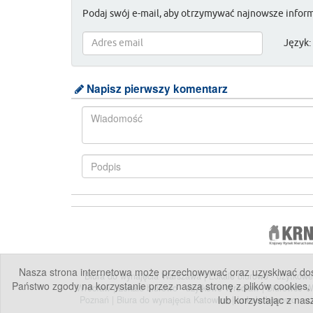
Podaj swój e-mail, aby otrzymywać najnowsze inform
Język:
Napisz pierwszy komentarz
Nasza strona internetowa może przechowywać oraz uzyskiwać dostę
Biura do wynajęcia Warszawa
|
Lokale biurowo - użytko
Państwo zgody na korzystanie przez naszą stronę z plików cookies,
Wrocław
|
Lokale biurowo - użytkowe Wrocław
|
Biurowce 
lub korzystając z nas
Poznań
|
Biura do wynajęcia Katowice
|
Lokale biurowo - 