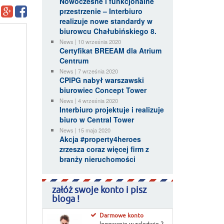
Nowoczesne i funkcjonalne
przestrzenie – Interbiuro
realizuje nowe standardy w
biurowcu Chałubińskiego 8.
News | 10 września 2020
Certyfikat BREEAM dla Atrium
Centrum
News | 7 września 2020
CPIPG nabył warszawski
biurowiec Concept Tower
News | 4 września 2020
Interbiuro projektuje i realizuje
biuro w Central Tower
News | 15 maja 2020
Akcja #property4heroes
zrzesza coraz więcej firm z
branży nieruchomości
załóż swoje konto i pisz
bloga !
Darmowe konto