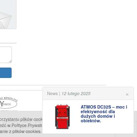
×
News |
12 lutego 2025
ATMOS DC32S – moc i
efektywność dla
dużych domów i
staniu plików cookies (tzw. ciasteczek). Jeśli nie wyrażają
obiektów.
 - użytkowe Kraków
|
Biurowce Kraków
|
Biura do wynajęcia
eźć w Polityce Prywatności. Klikając przycisk „Wyrażam zgodę”
|
Biurowce Trójmiasto
|
Biura do wynajęcia Poznań
|
Biurowce
anie z plików cookies.
dź
|
Lokale biurowo - użytkowe Szczecin
|
Biurowce Szczecin