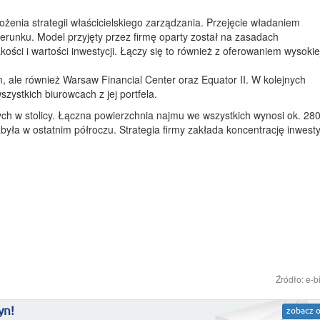
ożenia strategii właścicielskiego zarządzania. Przejęcie władaniem
erunku. Model przyjęty przez firmę oparty został na zasadach
ci i wartości inwestycji. Łączy się to również z oferowaniem wysokiej
, ale również Warsaw Financial Center oraz Equator II. W kolejnych
zystkich biurowcach z jej portfela.
h w stolicy. Łączna powierzchnia najmu we wszystkich wynosi ok. 280
ła w ostatnim półroczu. Strategia firmy zakłada koncentrację inwesty
Źródło: e-b
yn!
zobacz o