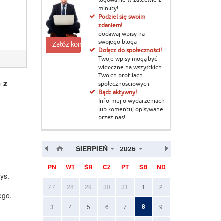
logowanie w zaledwie 2
minuty!
Podziel się swoim
zdaniem!
dodawaj wpisy na
swojego bloga
Załóż konto
Dołącz do społeczności!
Twoje wpisy mogą być
widoczne na wszystkich
Twoich profilach
 z
społecznościowych
Bądź aktywny!
Informuj o wydarzeniach
lub komentuj opisywane
przez nas!
.
SIERPIEŃ
2026
PN
WT
ŚR
CZ
PT
SB
ND
ys.
27
28
29
30
31
1
2
ego.
8
3
4
5
6
7
9