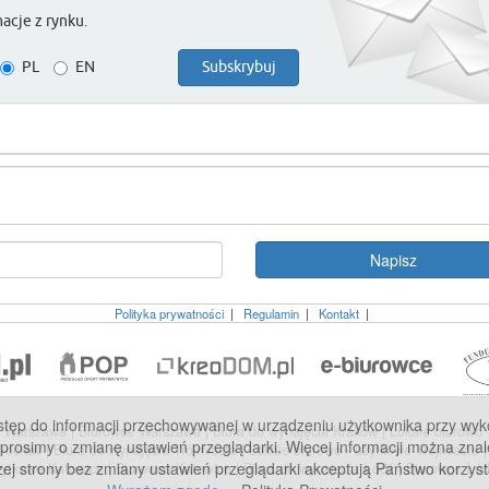
acje z rynku.
PL
EN
Polityka prywatności
|
Regulamin
|
Kontakt
|
p do informacji przechowywanej w urządzeniu użytkownika przy wykorzy
we Warszawa
|
Biurowce Warszawa
|
Biura do wynajęcia Kraków
|
Lokale biurowo
 prosimy o zmianę ustawień przeglądarki. Więcej informacji można znal
Wrocław
|
Biura do wynajęcia Trójmiasto
|
Lokale biurowo - użytkowe Trójmiasto
zej strony bez zmiany ustawień przeglądarki akceptują Państwo korzyst
użytkowe Katowice
|
Biurowce Katowice
|
Biura do wynajęcia Łódź
|
Biurowce Łó