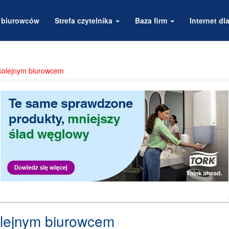
a biurowców
Strefa czytelnika
Baza firm
Internet dla
kolejnym biurowcem
lejnym biurowcem