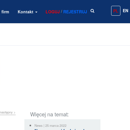
EN
PL
/
 firm
Kontakt
LOGUJ
REJESTRUJ
następny >
Więcej na temat:
News | 25 marca 2022