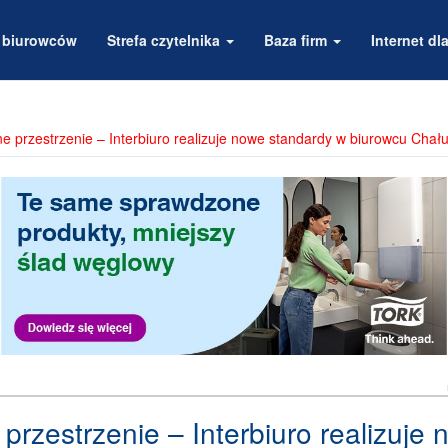
a biurowców
Strefa czytelnika
Baza firm
Internet dla
e przestrzenie – Interbiuro realizuje nowe standardy w biurowcu Chału
przestrzenie – Interbiuro realizuje