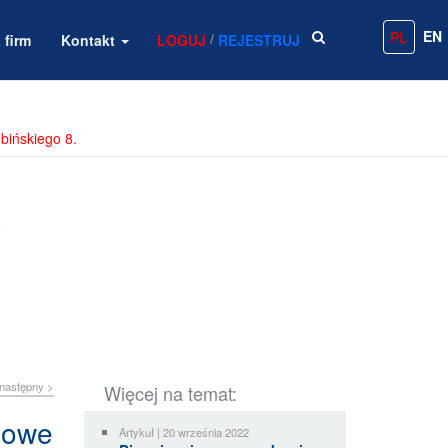
EN
PL
/
 firm
Kontakt
LOGUJ
REJESTRUJ
bińskiego 8.
następny >
Więcej na temat:
 nowe
Artykuł | 20 września 2022