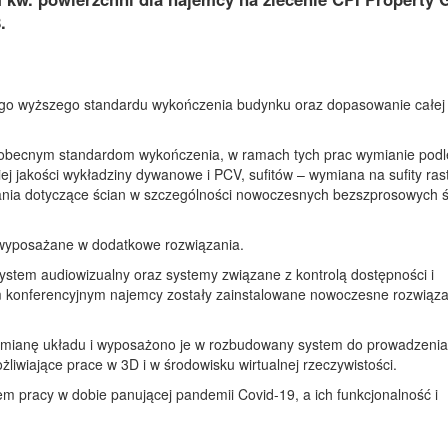
.
wego wyższego standardu wykończenia budynku oraz dopasowanie całej
obecnym standardom wykończenia, w ramach tych prac wymianie podl
 jakości wykładziny dywanowe i PCV, sufitów – wymiana na sufity ras
nia dotyczące ścian w szczególności nowoczesnych bezszprosowych ś
 wyposażane w dodatkowe rozwiązania.
ystem audiowizualny oraz systemy związane z kontrolą dostępności i
 konferencyjnym najemcy zostały zainstalowane nowoczesne rozwiąza
zmianę układu i wyposażono je w rozbudowany system do prowadzenia
liwiające prace w 3D i w środowisku wirtualnej rzeczywistości.
m pracy w dobie panującej pandemii Covid-19, a ich funkcjonalność i