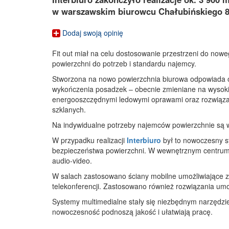
w warszawskim biurowcu Chałubińskiego 8
Dodaj swoją opinię
Fit out miał na celu dostosowanie przestrzeni do no
powierzchni do potrzeb i standardu najemcy.
Stworzona na nowo powierzchnia biurowa odpowiada 
wykończenia posadzek – obecnie zmieniane na wysokiej
energooszczędnymi ledowymi oprawami oraz rozwiąza
szklanych.
Na indywidualne potrzeby najemców powierzchnie są
W przypadku realizacji
Interbiuro
był to nowoczesny s
bezpieczeństwa powierzchni. W wewnętrznym centrum
audio-video.
W salach zastosowano ściany mobilne umożliwiające 
telekonferencji. Zastosowano również rozwiązania umoż
Systemy multimedialne stały się niezbędnym narzędzie
nowoczesność podnoszą jakość i ułatwiają pracę.