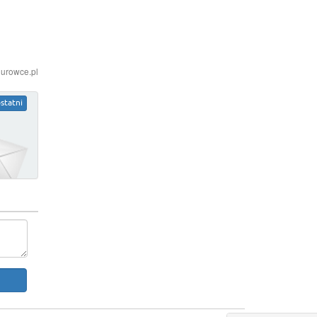
iurowce.pl
statni