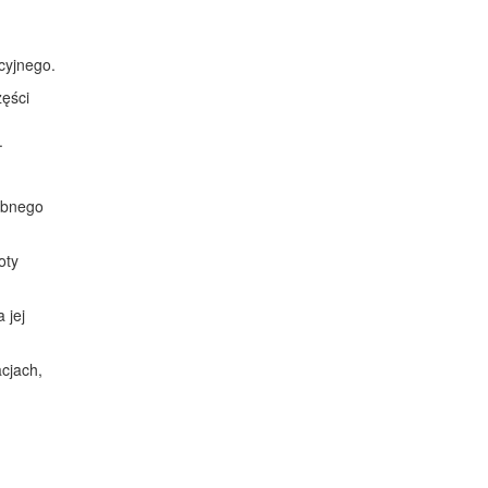
cyjnego.
zęści
.
dobnego
oty
 jej
cjach,