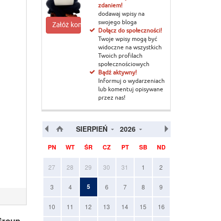
zdaniem!
dodawaj wpisy na
swojego bloga
Załóż konto
Dołącz do społeczności!
Twoje wpisy mogą być
widoczne na wszystkich
Twoich profilach
społecznościowych
Bądź aktywny!
Informuj o wydarzeniach
lub komentuj opisywane
przez nas!
SIERPIEŃ
2026
PN
WT
ŚR
CZ
PT
SB
ND
27
28
29
30
31
1
2
5
3
4
6
7
8
9
10
11
12
13
14
15
16
 Group