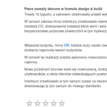
Prace zostały zlecone w formule
design & build
Trwały 16 tygodni, a zakresem obejmowały projekt wyk
W ramach zakresu firma Interbiuro zrealizowała równie
instalacji CO, dostosowanie instalacji klima-went i wod
bezpieczeństwo pożarowe powierzchni w tym tryskac
Właściciel budynku, firma
CPI
, kładzie duży nacisk ró
działania najemców swoich budynków.
W ramach tej realizacji została wykonana nowoczesna 
najemcy.
Nowa przestrzeń biurowa stała się nowoczesną, funkc
użytkowników, a także klientów odwiedzających powie
Interbiuro zrealizowało w tym samym czasie na zlecen
dostosowując je tym samym do nowego standardu.