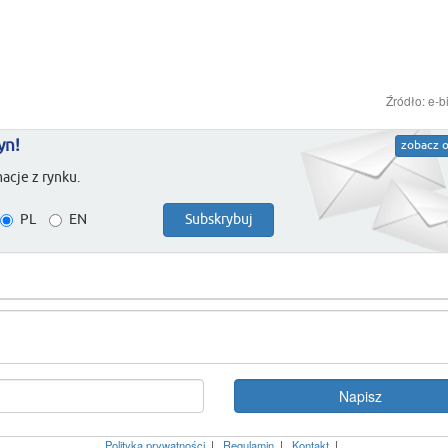
Źródło: e-b
yn!
zobacz o
acje z rynku.
PL
EN
Polityka prywatności
|
Regulamin
|
Kontakt
|