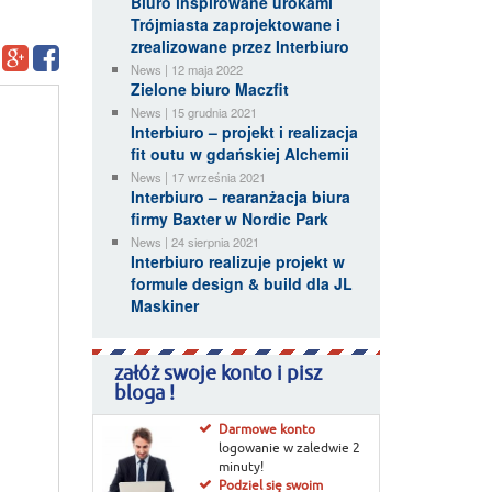
Biuro inspirowane urokami
Trójmiasta zaprojektowane i
zrealizowane przez Interbiuro
News | 12 maja 2022
Zielone biuro Maczfit
News | 15 grudnia 2021
Interbiuro – projekt i realizacja
fit outu w gdańskiej Alchemii
News | 17 września 2021
Interbiuro – rearanżacja biura
firmy Baxter w Nordic Park
News | 24 sierpnia 2021
Interbiuro realizuje projekt w
formule design & build dla JL
Maskiner
załóż swoje konto i pisz
bloga !
Darmowe konto
logowanie w zaledwie 2
minuty!
Podziel się swoim