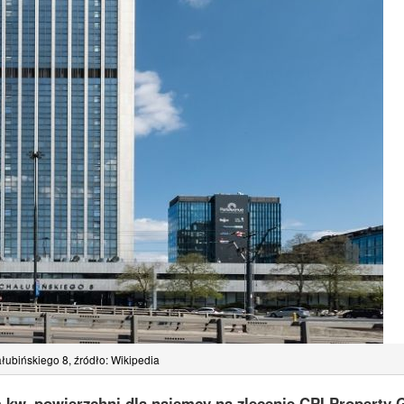
łubińskiego 8, źródło: Wikipedia
 m kw. powierzchni dla najemcy na zlecenie CPI Property