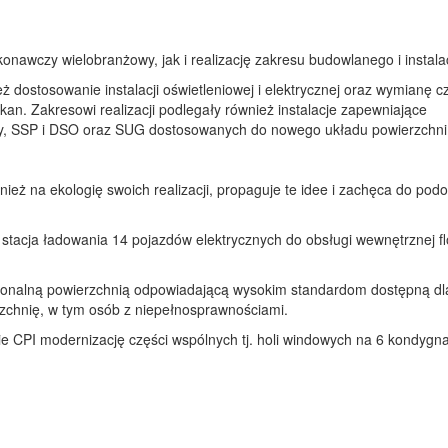
onawczy wielobranżowy, jak i realizację zakresu budowlanego i instala
ż dostosowanie instalacji oświetleniowej i elektrycznej oraz wymianę c
-kan. Zakresowi realizacji podlegały również instalacje zapewniające
zy, SSP i DSO oraz SUG dostosowanych do nowego układu powierzchni
wnież na ekologię swoich realizacji, propaguje te idee i zachęca do po
stacja ładowania 14 pojazdów elektrycznych do obsługi wewnętrznej fl
jonalną powierzchnią odpowiadającą wysokim standardom dostępną dla
rzchnię, w tym osób z niepełnosprawnościami.
ie CPI modernizację części wspólnych tj. holi windowych na 6 kondygna