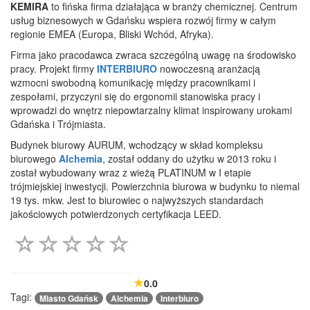
KEMIRA
to fińska firma działająca w branży chemicznej. Centrum
usług biznesowych w Gdańsku wspiera rozwój firmy w całym
regionie EMEA (Europa, Bliski Wchód, Afryka).
Firma jako pracodawca zwraca szczególną uwagę na środowisko
pracy. Projekt firmy
INTERBIURO
nowoczesną aranżacją
wzmocni swobodną komunikację między pracownikami i
zespołami, przyczyni się do ergonomii stanowiska pracy i
wprowadzi do wnętrz niepowtarzalny klimat inspirowany urokami
Gdańska i Trójmiasta.
Budynek biurowy AURUM, wchodzący w skład kompleksu
biurowego
Alchemia
, został oddany do użytku w 2013 roku i
został wybudowany wraz z wieżą PLATINUM w I etapie
trójmiejskiej inwestycji. Powierzchnia biurowa w budynku to niemal
19 tys. mkw. Jest to biurowiec o najwyższych standardach
jakościowych potwierdzonych certyfikacja LEED.
0.0
Tagi:
Miasto Gdańsk
Alchemia
Interbiuro