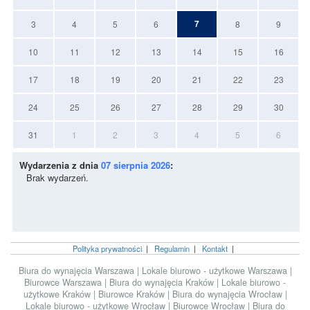
7
3
4
5
6
8
9
10
11
12
13
14
15
16
17
18
19
20
21
22
23
24
25
26
27
28
29
30
31
1
2
3
4
5
6
Wydarzenia z dnia
07 sierpnia 2026
:
Brak wydarzeń.
Polityka prywatności
|
Regulamin
|
Kontakt
|
Biura do wynajęcia Warszawa
|
Lokale biurowo - użytkowe Warszawa
|
Biurowce Warszawa
|
Biura do wynajęcia Kraków
|
Lokale biurowo -
użytkowe Kraków
|
Biurowce Kraków
|
Biura do wynajęcia Wrocław
|
Lokale biurowo - użytkowe Wrocław
|
Biurowce Wrocław
|
Biura do