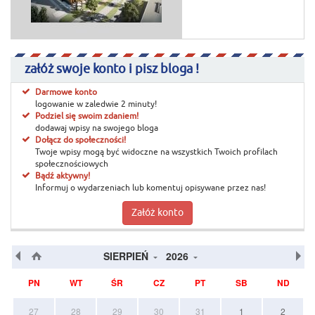
załóż swoje konto i pisz bloga !
Darmowe konto
logowanie w zaledwie 2 minuty!
Podziel się swoim zdaniem!
dodawaj wpisy na swojego bloga
Dołącz do społeczności!
Twoje wpisy mogą być widoczne na wszystkich Twoich profilach
społecznościowych
Bądź aktywny!
Informuj o wydarzeniach lub komentuj opisywane przez nas!
Załóż konto
SIERPIEŃ
2026
PN
WT
ŚR
CZ
PT
SB
ND
27
28
29
30
31
1
2