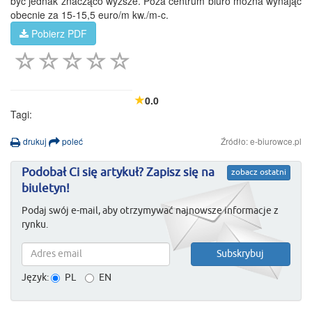
być jednak znacząco wyższe. Poza centrum biuro można wynająć
obecnie za 15-15,5 euro/m kw./m-c.
Pobierz PDF
0.0
Tagi:
drukuj
poleć
Źródło: e-biurowce.pl
Podobał Ci się artykuł? Zapisz się na
zobacz ostatni
biuletyn!
Podaj swój e-mail, aby otrzymywać najnowsze informacje z
rynku.
Język:
PL
EN