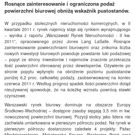
Rosnące zainteresowanie i ograniczona podaż
powierzchni biurowej obniżą wskaźnik pustostanów.
W przypadku stołecznych nieruchomości komercyjnych, w II
kwartale 2011 r. rynek najemcy staje się rynkiem wynajmującego
– wynika z raportu „Warszawski Rynek Nieruchomości - II kw.
2011”, opracowanego przez Jones Lang LaSalle. Rosnące
zainteresowanie powierzchniami biurowymi oraz znikoma liczba
nowych inwestycji biurowych powoduje powstanie luki podażowej
– popyt ze strony inwestorów i najemców znacznie przekracza
ilość powierzchni oferowanej przez deweloperów. Ożywienie po
stronie popytu wpłynęło na obniżenie poziomu pustostanów
poniżej 6,2 proc. całkowitej podaży, zaobserwowanej na koniec
czerwca 2011 r. Według prognoz spadek ilości powierzchni dotąd
nieużywanej spowoduje, że na ścieżkę wzrostu powrócą stawki
czynszowe.
Warszawski rynek biurowy dominuje na obszarze Europy
Środkowo-Wschodniej – dostępne zasoby sięgają 3,5 mln m kw.
nowoczesnej powierzchni biurowej. Pozycji stolicy jako lidera nie
zachwiała umiarkowana w pierwszym półroczu podaż. Na rynek w
pierwszym półroczu dostarczono zaledwie 4 projekty: Pałac
Młodziejowskiego, Mokotowska Square, Racławica Point oraz