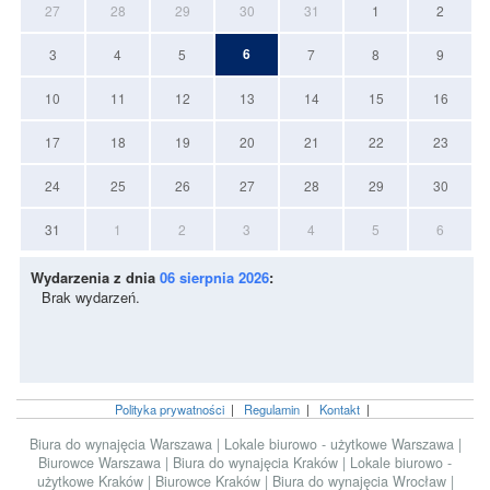
27
28
29
30
31
1
2
6
3
4
5
7
8
9
10
11
12
13
14
15
16
17
18
19
20
21
22
23
24
25
26
27
28
29
30
31
1
2
3
4
5
6
Wydarzenia z dnia
06 sierpnia 2026
:
Brak wydarzeń.
Polityka prywatności
|
Regulamin
|
Kontakt
|
Biura do wynajęcia Warszawa
|
Lokale biurowo - użytkowe Warszawa
|
Biurowce Warszawa
|
Biura do wynajęcia Kraków
|
Lokale biurowo -
użytkowe Kraków
|
Biurowce Kraków
|
Biura do wynajęcia Wrocław
|