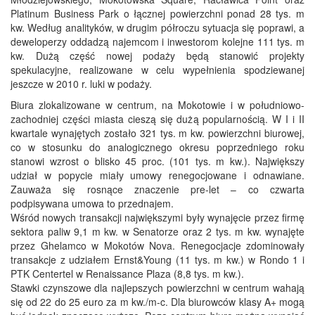
Platinum Business Park o łącznej powierzchni ponad 28 tys. m
kw. Według analityków, w drugim półroczu sytuacja się poprawi, a
deweloperzy oddadzą najemcom i inwestorom kolejne 111 tys. m
kw. Dużą część nowej podaży będą stanowić projekty
spekulacyjne, realizowane w celu wypełnienia spodziewanej
jeszcze w 2010 r. luki w podaży.
Biura zlokalizowane w centrum, na Mokotowie i w południowo-
zachodniej części miasta cieszą się dużą popularnością. W I i II
kwartale wynajętych zostało 321 tys. m kw. powierzchni biurowej,
co w stosunku do analogicznego okresu poprzedniego roku
stanowi wzrost o blisko 45 proc. (101 tys. m kw.). Największy
udział w popycie miały umowy renegocjowane i odnawiane.
Zauważa się rosnące znaczenie pre-let – co czwarta
podpisywana umowa to przednajem.
Wśród nowych transakcji największymi były wynajęcie przez firmę
sektora paliw 9,1 m kw. w Senatorze oraz 2 tys. m kw. wynajęte
przez Ghelamco w Mokotów Nova. Renegocjacje zdominowały
transakcje z udziałem Ernst&Young (11 tys. m kw.) w Rondo 1 i
PTK Centertel w Renaissance Plaza (8,8 tys. m kw.).
Stawki czynszowe dla najlepszych powierzchni w centrum wahają
się od 22 do 25 euro za m kw./m-c. Dla biurowców klasy A+ mogą