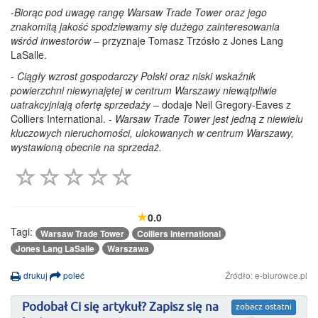
-
Biorąc pod uwagę rangę Warsaw Trade Tower oraz jego
znakomitą jakość spodziewamy się dużego zainteresowania
wśród inwestorów
– przyznaje Tomasz Trzósło z Jones Lang
LaSalle.
-
Ciągły wzrost gospodarczy Polski oraz niski wskaźnik
powierzchni niewynajętej w centrum Warszawy niewątpliwie
uatrakcyjniają ofertę sprzedaży
– dodaje Neil Gregory-Eaves z
Colliers International. -
Warsaw Trade Tower jest jedną z niewielu
kluczowych nieruchomości, ulokowanych w centrum Warszawy,
wystawioną obecnie na sprzedaż.
0.0
Tagi:
Warsaw Trade Tower
Colliers International
Jones Lang LaSalle
Warszawa
drukuj
poleć
Źródło: e-biurowce.pl
Podobał Ci się artykuł? Zapisz się na
zobacz ostatni