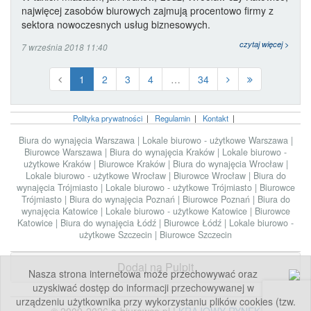
najwięcej zasobów biurowych zajmują procentowo firmy z
sektora nowoczesnych usług biznesowych.
czytaj więcej >
7 września 2018 11:40
1
2
3
4
…
34
Polityka prywatności
|
Regulamin
|
Kontakt
|
Biura do wynajęcia Warszawa
|
Lokale biurowo - użytkowe Warszawa
|
Biurowce Warszawa
|
Biura do wynajęcia Kraków
|
Lokale biurowo -
użytkowe Kraków
|
Biurowce Kraków
|
Biura do wynajęcia Wrocław
|
Lokale biurowo - użytkowe Wrocław
|
Biurowce Wrocław
|
Biura do
wynajęcia Trójmiasto
|
Lokale biurowo - użytkowe Trójmiasto
|
Biurowce
Trójmiasto
|
Biura do wynajęcia Poznań
|
Biurowce Poznań
|
Biura do
wynajęcia Katowice
|
Lokale biurowo - użytkowe Katowice
|
Biurowce
Katowice
|
Biura do wynajęcia Łódź
|
Biurowce Łódź
|
Lokale biurowo -
użytkowe Szczecin
|
Biurowce Szczecin
Dodaj na Pulpit
Nasza strona internetowa może przechowywać oraz
uzyskiwać dostęp do informacji przechowywanej w
urządzeniu użytkownika przy wykorzystaniu plików cookies (tzw.