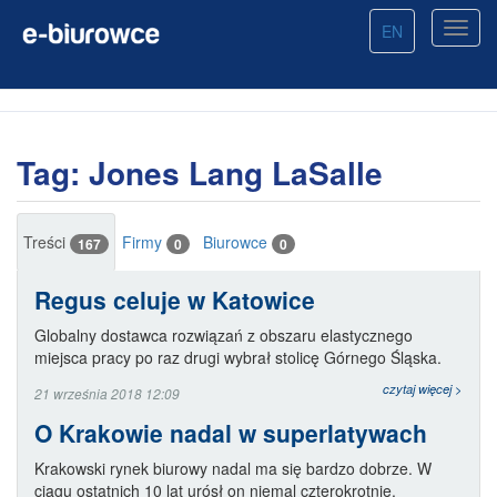
EN
Tag: Jones Lang LaSalle
Treści
Firmy
Biurowce
167
0
0
Regus celuje w Katowice
Globalny dostawca rozwiązań z obszaru elastycznego
miejsca pracy po raz drugi wybrał stolicę Górnego Śląska.
czytaj więcej >
21 września 2018 12:09
O Krakowie nadal w superlatywach
Krakowski rynek biurowy nadal ma się bardzo dobrze. W
ciągu ostatnich 10 lat urósł on niemal czterokrotnie.